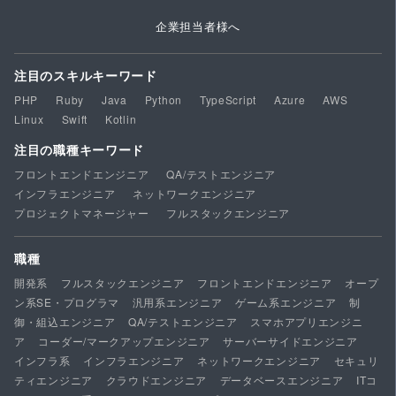
企業担当者様へ
注目のスキルキーワード
PHP
Ruby
Java
Python
TypeScript
Azure
AWS
Linux
Swift
Kotlin
注目の職種キーワード
フロントエンドエンジニア
QA/テストエンジニア
インフラエンジニア
ネットワークエンジニア
プロジェクトマネージャー
フルスタックエンジニア
職種
開発系
フルスタックエンジニア
フロントエンドエンジニア
オープ
ン系SE・プログラマ
汎用系エンジニア
ゲーム系エンジニア
制
御・組込エンジニア
QA/テストエンジニア
スマホアプリエンジニ
ア
コーダー/マークアップエンジニア
サーバーサイドエンジニア
インフラ系
インフラエンジニア
ネットワークエンジニア
セキュリ
ティエンジニア
クラウドエンジニア
データベースエンジニア
ITコ