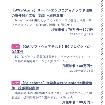
【AWS/Azure】サーバーエンジニア★クラウド環境
の案件対応支援（設計～維持運用）
・Terraform を利用したクラウドリソースの管理、構築、リ
ファクタリング ・GitHubを活用した開発サイ...
月額単価：70万円〜80万円
2025年11月12日
【QA/ソフトウェアテスト】ECプロダクトの
NEW
QA案件
・ECプロダクトの品質保証業務をご担当いただきます。 ・
日本側の顧客開発チームと直接コミュニケーシ...
月額単価：50万円〜
2026年08月06日
【Salesforce】金融業向けSalesforce機能追
NEW
加・拡張開発案件
・金融業向けのSalesforce環境に対し、業務要件に応じた機
能追加・拡張開発を行う案件です。 ・Salesfo...
月額単価：80万円〜