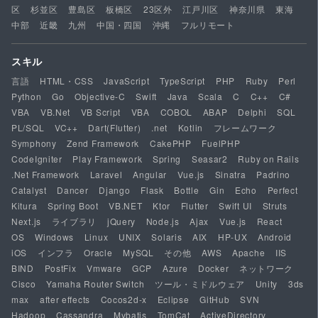
区
杉並区
豊島区
板橋区
23区外
江戸川区
神奈川県
東海
中部
近畿
九州
中国・四国
沖縄
フルリモート
スキル
言語
HTML・CSS
JavaScript
TypeScript
PHP
Ruby
Perl
Python
Go
Objective-C
Swift
Java
Scala
C
C++
C#
VBA
VB.Net
VB Script
VBA
COBOL
ABAP
Delphi
SQL
PL/SQL
VC++
Dart(Flutter)
.net
Kotlin
フレームワーク
Symphony
Zend Framework
CakePHP
FuelPHP
CodeIgniter
Play Framework
Spring
Seasar2
Ruby on Rails
.Net Framework
Laravel
Angular
Vue.js
Sinatra
Padrino
Catalyst
Dancer
Django
Flask
Bottle
Gin
Echo
Perfect
Kitura
Spring Boot
VB.NET
Ktor
Flutter
Swift UI
Struts
Next.js
ライブラリ
jQuery
Node.js
Ajax
Vue.js
React
OS
Windows
Linux
UNIX
Solaris
AIX
HP-UX
Android
iOS
インフラ
Oracle
MySQL
その他
AWS
Apache
IIS
BIND
PostFix
Vmware
GCP
Azure
Docker
ネットワーク
Cisco
Yamaha Router Switch
ツール・ミドルウェア
Unity
3ds
max
after effects
Cocos2d-x
Eclipse
GitHub
SVN
Hadoop
Cassandra
Mybatis
TomCat
ActiveDirectory