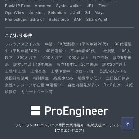
BackUP Exec
Arcserve
Systemwalker
JP1
Tivoli
OpenView
Jenkins
Selenium
JUnit
Git
Maya
Photoshop/illustrator
Salesforce
SAP
SharePoint
こだわり条件
フレックスタイム制
年齢
20代活躍中（平均年齢20代）
30代活躍
中（平均年齢30代）
40代活躍中（平均年齢40代）
社員数
100人
以下
300人以下
1000人以下
1000人以上
設立年数
設立5年未
満
設立5年以上10年未満
設立10年以上20年未満
設立20年以上
上場/非上場
上場企業
上場準備中
グローバル
英語が活かせる
外国籍相談可
福利厚生
残業少なめ
離職率が低い
土日祝日休み
女性エンジニアが在籍(or活躍中)
自社内開発が多い
BtoC向け
未経
験歓迎
リモートワーク可
フリーランスITエンジニア専門の案件紹介・転職支援エージェント
【プロエンジニア】