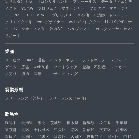
ンサルタント系
ITコンサルタント
プリセールス
データサイエンテ
ィスト
管理系
プロジェクトマネージャー
プロダクトマネージャ
ー
PMO
CTO/VPoE
ブリッジSE
その他
IT講師・トレーナー
クリエイター系
webデザイナー
webディレクター
UI/UXデザイナ
ー
バックオフィス系
社内SE
ヘルプデスク
カスタマーサクセス/
サポート
業種
サービス
SIer
通信
インターネット
ソフトウェア
メディア
ゲーム
広告
web制作
ハードウェア
金融・不動産
メーカー
小売り
流通
医療
コンサルティング
就業形態
フリーランス（常駐）
フリーランス（在宅）
勤務地
確認中
北海道
東北
茨城県
栃木県
群馬県
埼玉県
千葉県
東京都
北区
千代田区
中央区
港区
新宿区
文京区
台東区
墨田区
江東区
品川区
目黒区
大田区
世田谷区
渋谷区
中野