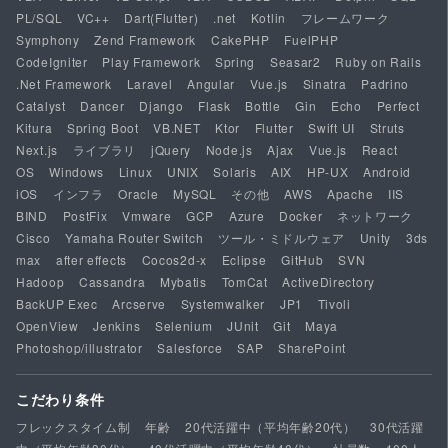
PL/SQL
VC++
Dart(Flutter)
.net
Kotlin
フレームワーク
Symphony
Zend Framework
CakePHP
FuelPHP
CodeIgniter
Play Framework
Spring
Seasar2
Ruby on Rails
.Net Framework
Laravel
Angular
Vue.js
Sinatra
Padrino
Catalyst
Dancer
Django
Flask
Bottle
Gin
Echo
Perfect
Kitura
Spring Boot
VB.NET
Ktor
Flutter
Swift UI
Struts
Next.js
ライブラリ
jQuery
Node.js
Ajax
Vue.js
React
OS
Windows
Linux
UNIX
Solaris
AIX
HP-UX
Android
iOS
インフラ
Oracle
MySQL
その他
AWS
Apache
IIS
BIND
PostFix
Vmware
GCP
Azure
Docker
ネットワーク
Cisco
Yamaha Router Switch
ツール・ミドルウェア
Unity
3ds
max
after effects
Cocos2d-x
Eclipse
GitHub
SVN
Hadoop
Cassandra
Mybatis
TomCat
ActiveDirectory
BackUP Exec
Arcserve
Systemwalker
JP1
Tivoli
OpenView
Jenkins
Selenium
JUnit
Git
Maya
Photoshop/illustrator
Salesforce
SAP
SharePoint
こだわり条件
フレックスタイム制
年齢
20代活躍中（平均年齢20代）
30代活躍