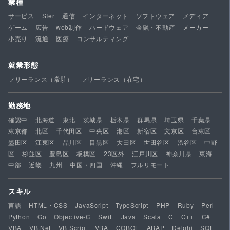
業種
サービス
SIer
通信
インターネット
ソフトウェア
メディア
ゲーム
広告
web制作
ハードウェア
金融・不動産
メーカー
小売り
流通
医療
コンサルティング
就業形態
フリーランス（常駐）
フリーランス（在宅）
勤務地
確認中
北海道
東北
茨城県
栃木県
群馬県
埼玉県
千葉県
東京都
北区
千代田区
中央区
港区
新宿区
文京区
台東区
墨田区
江東区
品川区
目黒区
大田区
世田谷区
渋谷区
中野
区
杉並区
豊島区
板橋区
23区外
江戸川区
神奈川県
東海
中部
近畿
九州
中国・四国
沖縄
フルリモート
スキル
言語
HTML・CSS
JavaScript
TypeScript
PHP
Ruby
Perl
Python
Go
Objective-C
Swift
Java
Scala
C
C++
C#
VBA
VB.Net
VB Script
VBA
COBOL
ABAP
Delphi
SQL