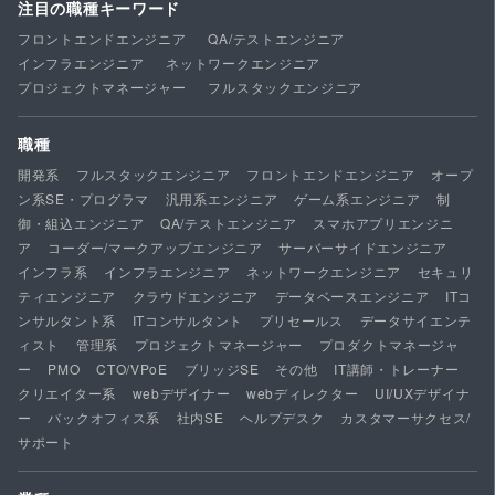
注目の職種キーワード
フロントエンドエンジニア
QA/テストエンジニア
インフラエンジニア
ネットワークエンジニア
プロジェクトマネージャー
フルスタックエンジニア
職種
開発系
フルスタックエンジニア
フロントエンドエンジニア
オープ
ン系SE・プログラマ
汎用系エンジニア
ゲーム系エンジニア
制
御・組込エンジニア
QA/テストエンジニア
スマホアプリエンジニ
ア
コーダー/マークアップエンジニア
サーバーサイドエンジニア
インフラ系
インフラエンジニア
ネットワークエンジニア
セキュリ
ティエンジニア
クラウドエンジニア
データベースエンジニア
ITコ
ンサルタント系
ITコンサルタント
プリセールス
データサイエンテ
ィスト
管理系
プロジェクトマネージャー
プロダクトマネージャ
ー
PMO
CTO/VPoE
ブリッジSE
その他
IT講師・トレーナー
クリエイター系
webデザイナー
webディレクター
UI/UXデザイナ
ー
バックオフィス系
社内SE
ヘルプデスク
カスタマーサクセス/
サポート