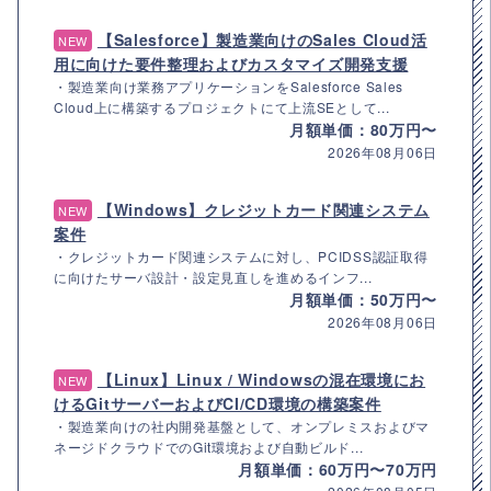
【Salesforce】製造業向けのSales Cloud活
NEW
用に向けた要件整理およびカスタマイズ開発支援
・製造業向け業務アプリケーションをSalesforce Sales
Cloud上に構築するプロジェクトにて上流SEとして...
月額単価：80万円〜
2026年08月06日
【Windows】クレジットカード関連システム
NEW
案件
・クレジットカード関連システムに対し、PCIDSS認証取得
に向けたサーバ設計・設定見直しを進めるインフ...
月額単価：50万円〜
2026年08月06日
【Linux】Linux / Windowsの混在環境にお
NEW
けるGitサーバーおよびCI/CD環境の構築案件
・製造業向けの社内開発基盤として、オンプレミスおよびマ
ネージドクラウドでのGit環境および自動ビルド...
月額単価：60万円〜70万円