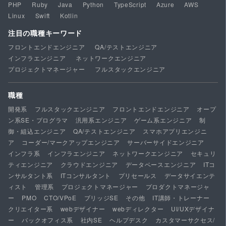
PHP
Ruby
Java
Python
TypeScript
Azure
AWS
Linux
Swift
Kotlin
注目の職種キーワード
フロントエンドエンジニア
QA/テストエンジニア
インフラエンジニア
ネットワークエンジニア
プロジェクトマネージャー
フルスタックエンジニア
職種
開発系
フルスタックエンジニア
フロントエンドエンジニア
オープ
ン系SE・プログラマ
汎用系エンジニア
ゲーム系エンジニア
制
御・組込エンジニア
QA/テストエンジニア
スマホアプリエンジニ
ア
コーダー/マークアップエンジニア
サーバーサイドエンジニア
インフラ系
インフラエンジニア
ネットワークエンジニア
セキュリ
ティエンジニア
クラウドエンジニア
データベースエンジニア
ITコ
ンサルタント系
ITコンサルタント
プリセールス
データサイエンテ
ィスト
管理系
プロジェクトマネージャー
プロダクトマネージャ
ー
PMO
CTO/VPoE
ブリッジSE
その他
IT講師・トレーナー
クリエイター系
webデザイナー
webディレクター
UI/UXデザイナ
ー
バックオフィス系
社内SE
ヘルプデスク
カスタマーサクセス/