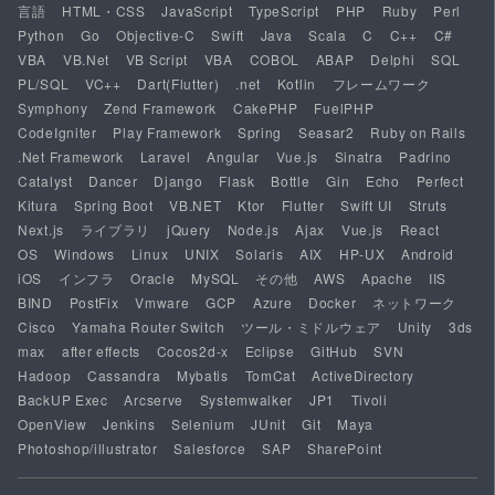
言語
HTML・CSS
JavaScript
TypeScript
PHP
Ruby
Perl
Python
Go
Objective-C
Swift
Java
Scala
C
C++
C#
VBA
VB.Net
VB Script
VBA
COBOL
ABAP
Delphi
SQL
PL/SQL
VC++
Dart(Flutter)
.net
Kotlin
フレームワーク
Symphony
Zend Framework
CakePHP
FuelPHP
CodeIgniter
Play Framework
Spring
Seasar2
Ruby on Rails
.Net Framework
Laravel
Angular
Vue.js
Sinatra
Padrino
Catalyst
Dancer
Django
Flask
Bottle
Gin
Echo
Perfect
Kitura
Spring Boot
VB.NET
Ktor
Flutter
Swift UI
Struts
Next.js
ライブラリ
jQuery
Node.js
Ajax
Vue.js
React
OS
Windows
Linux
UNIX
Solaris
AIX
HP-UX
Android
iOS
インフラ
Oracle
MySQL
その他
AWS
Apache
IIS
BIND
PostFix
Vmware
GCP
Azure
Docker
ネットワーク
Cisco
Yamaha Router Switch
ツール・ミドルウェア
Unity
3ds
max
after effects
Cocos2d-x
Eclipse
GitHub
SVN
Hadoop
Cassandra
Mybatis
TomCat
ActiveDirectory
BackUP Exec
Arcserve
Systemwalker
JP1
Tivoli
OpenView
Jenkins
Selenium
JUnit
Git
Maya
Photoshop/illustrator
Salesforce
SAP
SharePoint