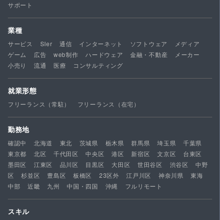
サポート
業種
サービス
SIer
通信
インターネット
ソフトウェア
メディア
ゲーム
広告
web制作
ハードウェア
金融・不動産
メーカー
小売り
流通
医療
コンサルティング
就業形態
フリーランス（常駐）
フリーランス（在宅）
勤務地
確認中
北海道
東北
茨城県
栃木県
群馬県
埼玉県
千葉県
東京都
北区
千代田区
中央区
港区
新宿区
文京区
台東区
墨田区
江東区
品川区
目黒区
大田区
世田谷区
渋谷区
中野
区
杉並区
豊島区
板橋区
23区外
江戸川区
神奈川県
東海
中部
近畿
九州
中国・四国
沖縄
フルリモート
スキル