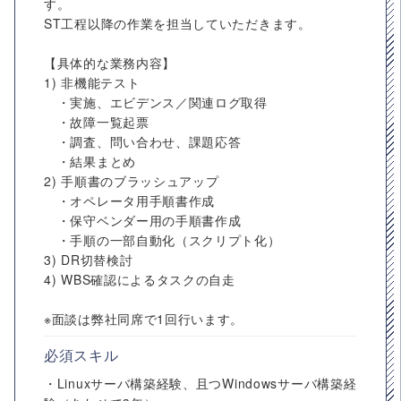
す。
ST工程以降の作業を担当していただきます。
【具体的な業務内容】
1) 非機能テスト
・実施、エビデンス／関連ログ取得
・故障一覧起票
・調査、問い合わせ、課題応答
・結果まとめ
2) 手順書のブラッシュアップ
・オペレータ用手順書作成
・保守ベンダー用の手順書作成
・手順の一部自動化（スクリプト化）
3) DR切替検討
4) WBS確認によるタスクの自走
※面談は弊社同席で1回行います。
必須スキル
・Linuxサーバ構築経験、且つWindowsサーバ構築経