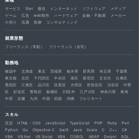
サービス
SIer
通信
インターネット
ソフトウェア
メディア
ゲーム
広告
web制作
ハードウェア
金融・不動産
メーカー
小売り
流通
医療
コンサルティング
就業形態
フリーランス（常駐）
フリーランス（在宅）
勤務地
確認中
北海道
東北
茨城県
栃木県
群馬県
埼玉県
千葉県
東京都
北区
千代田区
中央区
港区
新宿区
文京区
台東区
墨田区
江東区
品川区
目黒区
大田区
世田谷区
渋谷区
中野
区
杉並区
豊島区
板橋区
23区外
江戸川区
神奈川県
東海
中部
近畿
九州
中国・四国
沖縄
フルリモート
スキル
言語
HTML・CSS
JavaScript
TypeScript
PHP
Ruby
Perl
Python
Go
Objective-C
Swift
Java
Scala
C
C++
C#
VBA
VB.Net
VB Script
VBA
COBOL
ABAP
Delphi
SQL