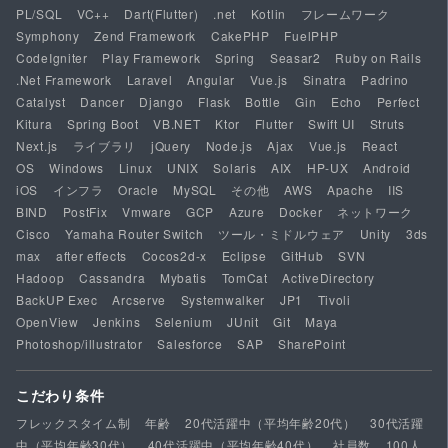
PL/SQL
VC++
Dart(Flutter)
.net
Kotlin
フレームワーク
Symphony
Zend Framework
CakePHP
FuelPHP
CodeIgniter
Play Framework
Spring
Seasar2
Ruby on Rails
.Net Framework
Laravel
Angular
Vue.js
Sinatra
Padrino
Catalyst
Dancer
Django
Flask
Bottle
Gin
Echo
Perfect
Kitura
Spring Boot
VB.NET
Ktor
Flutter
Swift UI
Struts
Next.js
ライブラリ
jQuery
Node.js
Ajax
Vue.js
React
OS
Windows
Linux
UNIX
Solaris
AIX
HP-UX
Android
iOS
インフラ
Oracle
MySQL
その他
AWS
Apache
IIS
BIND
PostFix
Vmware
GCP
Azure
Docker
ネットワーク
Cisco
Yamaha Router Switch
ツール・ミドルウェア
Unity
3ds
max
after effects
Cocos2d-x
Eclipse
GitHub
SVN
Hadoop
Cassandra
Mybatis
TomCat
ActiveDirectory
BackUP Exec
Arcserve
Systemwalker
JP1
Tivoli
OpenView
Jenkins
Selenium
JUnit
Git
Maya
Photoshop/illustrator
Salesforce
SAP
SharePoint
こだわり条件
フレックスタイム制
年齢
20代活躍中（平均年齢20代）
30代活躍
中（平均年齢30代）
40代活躍中（平均年齢40代）
社員数
100人