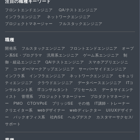
注目の職種キーワード
フロントエンドエンジニア
QA/テストエンジニア
インフラエンジニア
ネットワークエンジニア
プロジェクトマネージャー
フルスタックエンジニア
職種
開発系
フルスタックエンジニア
フロントエンドエンジニア
オープ
ン系SE・プログラマ
汎用系エンジニア
ゲーム系エンジニア
制
御・組込エンジニア
QA/テストエンジニア
スマホアプリエンジニ
ア
コーダー/マークアップエンジニア
サーバーサイドエンジニア
インフラ系
インフラエンジニア
ネットワークエンジニア
セキュリ
ティエンジニア
クラウドエンジニア
データベースエンジニア
ITコ
ンサルタント系
ITコンサルタント
プリセールス
データサイエンテ
ィスト
管理系
プロジェクトマネージャー
プロダクトマネージャ
ー
PMO
CTO/VPoE
ブリッジSE
その他
IT講師・トレーナー
クリエイター系
webデザイナー
webディレクター
UI/UXデザイナ
ー
バックオフィス系
社内SE
ヘルプデスク
カスタマーサクセス/
サポート
業種