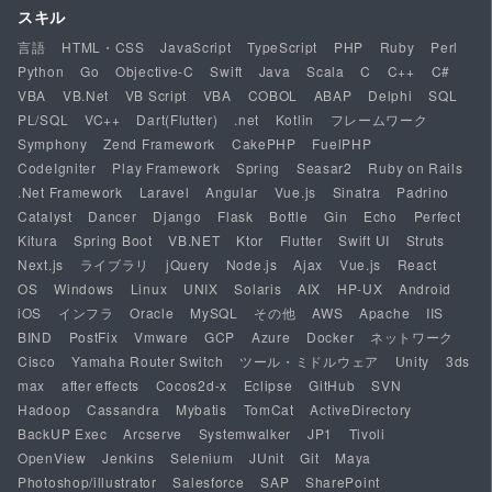
スキル
言語
HTML・CSS
JavaScript
TypeScript
PHP
Ruby
Perl
Python
Go
Objective-C
Swift
Java
Scala
C
C++
C#
VBA
VB.Net
VB Script
VBA
COBOL
ABAP
Delphi
SQL
PL/SQL
VC++
Dart(Flutter)
.net
Kotlin
フレームワーク
Symphony
Zend Framework
CakePHP
FuelPHP
CodeIgniter
Play Framework
Spring
Seasar2
Ruby on Rails
.Net Framework
Laravel
Angular
Vue.js
Sinatra
Padrino
Catalyst
Dancer
Django
Flask
Bottle
Gin
Echo
Perfect
Kitura
Spring Boot
VB.NET
Ktor
Flutter
Swift UI
Struts
Next.js
ライブラリ
jQuery
Node.js
Ajax
Vue.js
React
OS
Windows
Linux
UNIX
Solaris
AIX
HP-UX
Android
iOS
インフラ
Oracle
MySQL
その他
AWS
Apache
IIS
BIND
PostFix
Vmware
GCP
Azure
Docker
ネットワーク
Cisco
Yamaha Router Switch
ツール・ミドルウェア
Unity
3ds
max
after effects
Cocos2d-x
Eclipse
GitHub
SVN
Hadoop
Cassandra
Mybatis
TomCat
ActiveDirectory
BackUP Exec
Arcserve
Systemwalker
JP1
Tivoli
OpenView
Jenkins
Selenium
JUnit
Git
Maya
Photoshop/illustrator
Salesforce
SAP
SharePoint