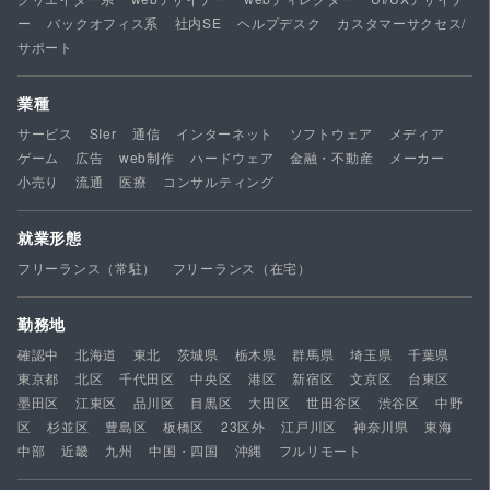
ー
バックオフィス系
社内SE
ヘルプデスク
カスタマーサクセス/
サポート
業種
サービス
SIer
通信
インターネット
ソフトウェア
メディア
ゲーム
広告
web制作
ハードウェア
金融・不動産
メーカー
小売り
流通
医療
コンサルティング
就業形態
フリーランス（常駐）
フリーランス（在宅）
勤務地
確認中
北海道
東北
茨城県
栃木県
群馬県
埼玉県
千葉県
東京都
北区
千代田区
中央区
港区
新宿区
文京区
台東区
墨田区
江東区
品川区
目黒区
大田区
世田谷区
渋谷区
中野
区
杉並区
豊島区
板橋区
23区外
江戸川区
神奈川県
東海
中部
近畿
九州
中国・四国
沖縄
フルリモート