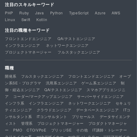
注目のスキルキーワード
PHP
Ruby
Java
Python
TypeScript
Azure
AWS
Linux
Swift
Kotlin
注目の職種キーワード
フロントエンドエンジニア
QA/テストエンジニア
インフラエンジニア
ネットワークエンジニア
プロジェクトマネージャー
フルスタックエンジニア
職種
開発系
フルスタックエンジニア
フロントエンドエンジニア
オープ
ン系SE・プログラマ
汎用系エンジニア
ゲーム系エンジニア
制
御・組込エンジニア
QA/テストエンジニア
スマホアプリエンジニ
ア
コーダー/マークアップエンジニア
サーバーサイドエンジニア
インフラ系
インフラエンジニア
ネットワークエンジニア
セキュリ
ティエンジニア
クラウドエンジニア
データベースエンジニア
ITコ
ンサルタント系
ITコンサルタント
プリセールス
データサイエンテ
ィスト
管理系
プロジェクトマネージャー
プロダクトマネージャ
ー
PMO
CTO/VPoE
ブリッジSE
その他
IT講師・トレーナー
クリエイター系
webデザイナー
webディレクター
UI/UXデザイナ