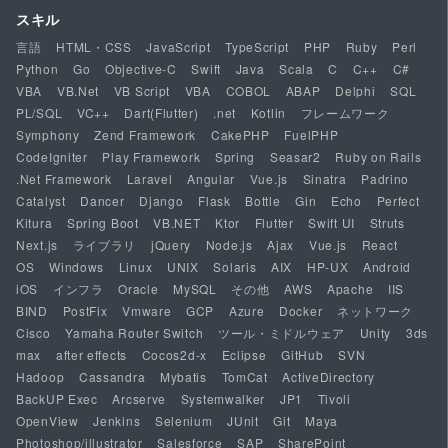
スキル
言語
HTML・CSS
JavaScript
TypeScript
PHP
Ruby
Perl
Python
Go
Objective-C
Swift
Java
Scala
C
C++
C#
VBA
VB.Net
VB Script
VBA
COBOL
ABAP
Delphi
SQL
PL/SQL
VC++
Dart(Flutter)
.net
Kotlin
フレームワーク
Symphony
Zend Framework
CakePHP
FuelPHP
CodeIgniter
Play Framework
Spring
Seasar2
Ruby on Rails
.Net Framework
Laravel
Angular
Vue.js
Sinatra
Padrino
Catalyst
Dancer
Django
Flask
Bottle
Gin
Echo
Perfect
Kitura
Spring Boot
VB.NET
Ktor
Flutter
Swift UI
Struts
Next.js
ライブラリ
jQuery
Node.js
Ajax
Vue.js
React
OS
Windows
Linux
UNIX
Solaris
AIX
HP-UX
Android
iOS
インフラ
Oracle
MySQL
その他
AWS
Apache
IIS
BIND
PostFix
Vmware
GCP
Azure
Docker
ネットワーク
Cisco
Yamaha Router Switch
ツール・ミドルウェア
Unity
3ds
max
after effects
Cocos2d-x
Eclipse
GitHub
SVN
Hadoop
Cassandra
Mybatis
TomCat
ActiveDirectory
BackUP Exec
Arcserve
Systemwalker
JP1
Tivoli
OpenView
Jenkins
Selenium
JUnit
Git
Maya
Photoshop/illustrator
Salesforce
SAP
SharePoint