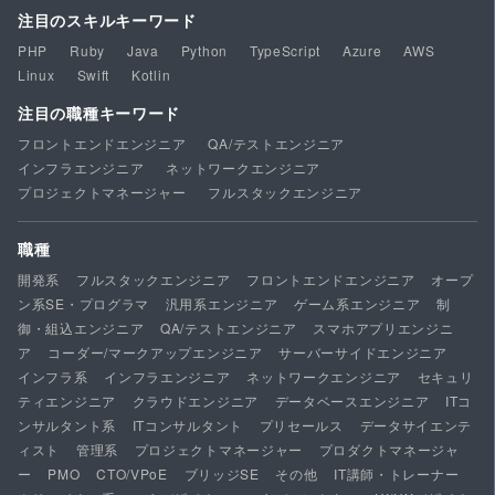
注目のスキルキーワード
PHP
Ruby
Java
Python
TypeScript
Azure
AWS
Linux
Swift
Kotlin
注目の職種キーワード
フロントエンドエンジニア
QA/テストエンジニア
インフラエンジニア
ネットワークエンジニア
プロジェクトマネージャー
フルスタックエンジニア
職種
開発系
フルスタックエンジニア
フロントエンドエンジニア
オープ
ン系SE・プログラマ
汎用系エンジニア
ゲーム系エンジニア
制
御・組込エンジニア
QA/テストエンジニア
スマホアプリエンジニ
ア
コーダー/マークアップエンジニア
サーバーサイドエンジニア
インフラ系
インフラエンジニア
ネットワークエンジニア
セキュリ
ティエンジニア
クラウドエンジニア
データベースエンジニア
ITコ
ンサルタント系
ITコンサルタント
プリセールス
データサイエンテ
ィスト
管理系
プロジェクトマネージャー
プロダクトマネージャ
ー
PMO
CTO/VPoE
ブリッジSE
その他
IT講師・トレーナー