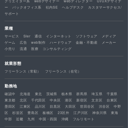
クリエイター系
webデザイナー
webディレクター
UI/UXデザイナ
ー
バックオフィス系
社内SE
ヘルプデスク
カスタマーサクセス/
サポート
業種
サービス
SIer
通信
インターネット
ソフトウェア
メディア
ゲーム
広告
web制作
ハードウェア
金融・不動産
メーカー
小売り
流通
医療
コンサルティング
就業形態
フリーランス（常駐）
フリーランス（在宅）
勤務地
確認中
北海道
東北
茨城県
栃木県
群馬県
埼玉県
千葉県
東京都
北区
千代田区
中央区
港区
新宿区
文京区
台東区
墨田区
江東区
品川区
目黒区
大田区
世田谷区
渋谷区
中野
区
杉並区
豊島区
板橋区
23区外
江戸川区
神奈川県
東海
中部
近畿
九州
中国・四国
沖縄
フルリモート