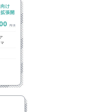
業向け
【C#】事業移管に伴う保守開
加・拡張開
発環境の内製化および刷新プ
ロジェクト支援案件（アプリ
~
000
700,000
開発要員）
円/月
円/月
ア
オープン系SE・プログラマ
ラマ
東京都
C#
GitHub
Jenkins
Git
t