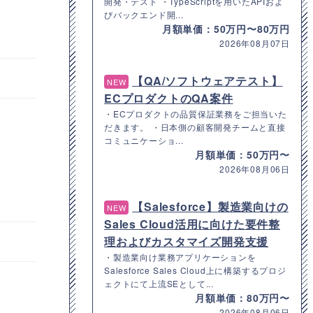
開発・テスト ・TypeScriptを用いたAPIおよ
びバックエンド開...
月額単価：50万円〜80万円
2026年08月07日
【QA/ソフトウェアテスト】
NEW
ECプロダクトのQA案件
・ECプロダクトの品質保証業務をご担当いた
だきます。 ・日本側の顧客開発チームと直接
コミュニケーショ...
月額単価：50万円〜
2026年08月06日
【Salesforce】製造業向けの
NEW
Sales Cloud活用に向けた要件整
理およびカスタマイズ開発支援
・製造業向け業務アプリケーションを
Salesforce Sales Cloud上に構築するプロジ
ェクトにて上流SEとして...
月額単価：80万円〜
2026年08月06日