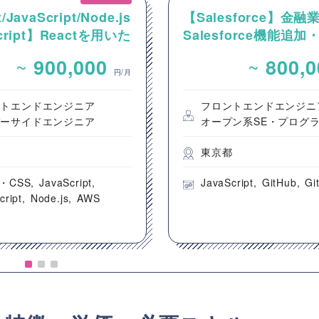
/JavaScript/Node.js
【Salesforce】金融
Script】Reactを用いた
Salesforce機能追
ンテンツ配信システム
発案件
~
~
900,000
800,
ントエンド開発案件
円/月
ントエンドエンジニア
フロントエンドエンジニ
バーサイドエンジニア
オープン系SE・プログ
都
東京都
・CSS
JavaScript
JavaScript
GitHub
Gi
cript
Node.js
AWS