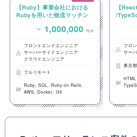
【Ruby】事業会社における
【React
Rubyを用いた物流マッチン
/Type
グプラットフォームのバック
動画コ
~
1,000,000
エンドエンジニア募集
のフロ
円/月
フロントエンドエンジニア
フロ
サーバーサイドエンジニア
サー
クラウドエンジニア
東京
フルリモート
HTML
Ruby
SQL
Ruby on Rails
TypeS
AWS
Docker
Git