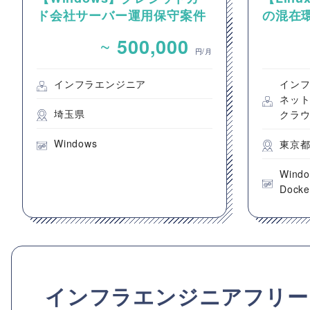
ド会社サーバー運用保守案件
の混在環
ーおよび
~
500,000
件
円/月
インフラエンジニア
イン
ネッ
埼玉県
クラ
Windows
東京
Wind
Docke
インフラエンジニアフリー