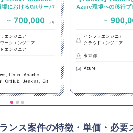
境におけるGitサーバ
Azure環境への移行
CI/CD環境の構築案
クトにおける、P2V・
~
~
700,000
900,
ーバー移行業務
円/月
フラエンジニア
インフラエンジニア
トワークエンジニア
クラウドエンジニア
ウドエンジニア
東京都
都
Azure
ows
Linux
Apache
r
GitHub
Jenkins
Git
ランス案件の特徴・単価・必要