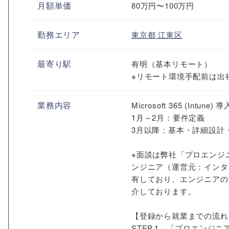
月額単価
80万円〜100万円
勤務エリア
東京都
江東区
最寄り駅
有明（基本リモート）
※リモート環境手配前は出
業務内容
Microsoft 365 (I
1月～2月：要件定義
3月以降：基本・詳細設計
※面談は弊社「プロエンジ
ンジニア（運営元：インタ
有しており、エンジニアの
介しております。
【登録から就業までの流れ
STEP.1 「プロエン