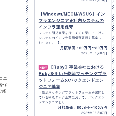
【Windows/MECM/WSUS】イン
フラエンジニア★社内システムの
インフラ運用保守
システム開発事業を行ってる企業にて、社内
システムのインフラ運用保守要員を募集して
おります。 【...
月額単価：60万円〜80万円
2025年04月07日
【Ruby】事業会社における
NEW
Rubyを用いた物流マッチングプラ
ロエ
ットフォームのバックエンドエン
を保
ジニア募集
ご紹
・物流マッチングプラットフォームを展開し
ている物流テック企業において、バックエン
ドエンジニアとし...
月額単価：80万円〜100万円
2026年08月07日