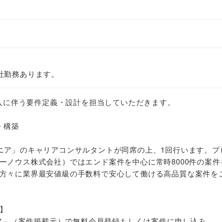
社勤務あります。
ntune) 導入に伴う要件定義・設計を担当していただきます。
・構築
ニア」のキャリアコンサルタントが同席の上、1回行います。プ
ーノウス株式会社）ではエンド案件を中心に常時8000件の案件
方々に業界最安値級の手数料で安心して働ける高品質な案件を
】
ジニア」（案件掲載元）で無料会員登録もしくは案件に申し込み