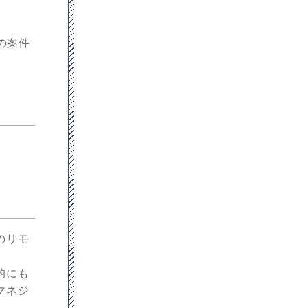
ま
の案件
のリモ
的にも
マネジ