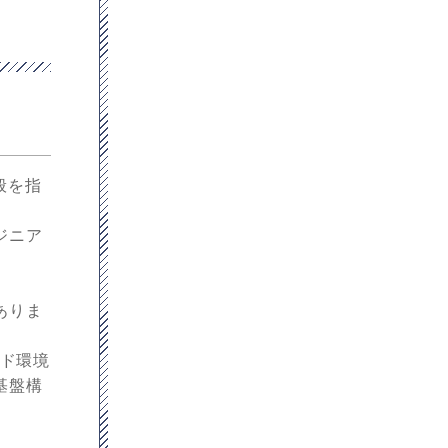
般を指
ジニア
ありま
ウド環境
基盤構