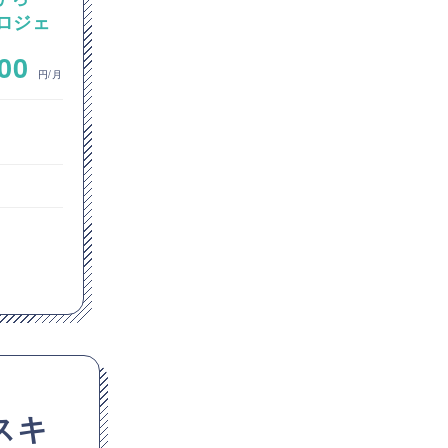
プロジェ
Azure環境への移行プロジェ
V2Vサ
クトにおける、VMware環境
~
000
900,000
間およびAVSへのサーバー移
円/月
円/月
行業務
インフラエンジニア
クラウドエンジニア
東京都
スキ