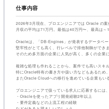
仕事内容
2026年3月現在、プロエンジニアでは Oracle
月収の平均は71万円。最低は40万円〜、最高は～1
Oracleは、「DB-Engines」が発表するデ
堅牢性がとても高く、行レベルで排他制御ができ
そのため多方面の企業に人気が高く、多くの企業
複雑な処理も作れることから、案件でも高いスキ
特にOracle特有の書き方や扱い方などもあるため
またOracle Cloudへの移行を進めている企業もい
プロエンジニアで扱っている求人に応募するには
・Oracleを使ったアプリ開発経験2年以上
・要件定義などの上流工程の経験
などがあると望ましいでしょう。