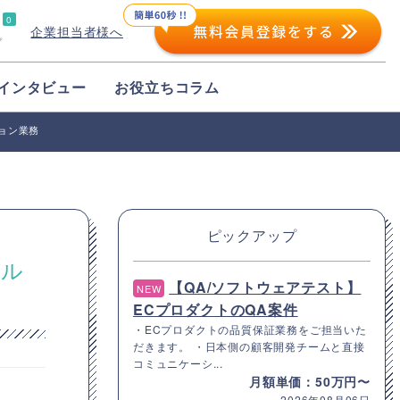
0
企業担当者様へ
プ
インタビュー
お役立ちコラム
ション業務
ピックアップ
ヘル
【QA/ソフトウェアテスト】
NEW
ECプロダクトのQA案件
・ECプロダクトの品質保証業務をご担当いた
だきます。 ・日本側の顧客開発チームと直接
コミュニケーシ...
月額単価：50万円〜
2026年08月06日