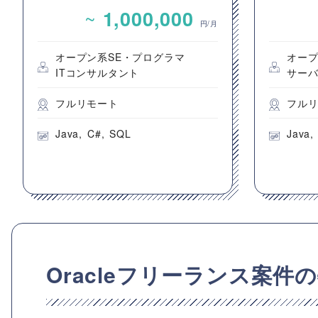
FLEXSCHEを用いた製造業向
た認証
~
1,000,000
け生産スケジューラ導入・保
円/月
守支援案件
オープン系SE・プログラマ
オープ
ITコンサルタント
サー
フルリモート
フル
Java
C#
SQL
Java
Oracleフリーランス案