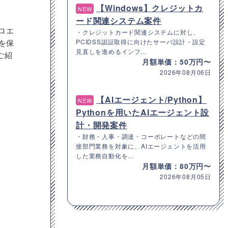
【Windows】クレジットカ
NEW
ード関連システム案件
ロエ
・クレジットカード関連システムに対し、
を保
PCIDSS認証取得に向けたサーバ設計・設定
見直しを進めるインフ...
ご紹
月額単価：50万円〜
2026年08月06日
【AIエージェント/Python】
NEW
Pythonを用いたAIエージェント設
計・開発案件
・財務・人事・調達・コーポレートなどの間
接部門業務を対象に、AIエージェントを活用
した業務自動化を...
月額単価：80万円〜
2026年08月05日