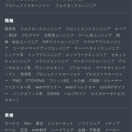
プロジェクトマネージャー
フルスタックエンジニア
職種
開発系
フルスタックエンジニア
フロントエンドエンジニア
オープ
ン系SE・プログラマ
汎用系エンジニア
ゲーム系エンジニア
制
御・組込エンジニア
QA/テストエンジニア
スマホアプリエンジニ
ア
コーダー/マークアップエンジニア
サーバーサイドエンジニア
インフラ系
インフラエンジニア
ネットワークエンジニア
セキュリ
ティエンジニア
クラウドエンジニア
データベースエンジニア
ITコ
ンサルタント系
ITコンサルタント
プリセールス
データサイエンテ
ィスト
管理系
プロジェクトマネージャー
プロダクトマネージャ
ー
PMO
CTO/VPoE
ブリッジSE
その他
IT講師・トレーナー
クリエイター系
webデザイナー
webディレクター
UI/UXデザイナ
ー
バックオフィス系
社内SE
ヘルプデスク
カスタマーサクセス/
サポート
業種
サービス
SIer
通信
インターネット
ソフトウェア
メディア
ゲーム
広告
web制作
ハードウェア
金融・不動産
メーカー