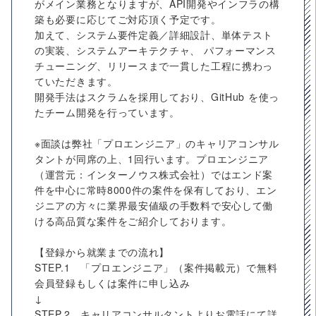
がメイン業務となりますが、API開発やインフラの構
築も必要に応じてご対応頂く予定です。
加えて、システム要件定義／詳細設計、単体テスト
の実装、システムアーキテクチャ、 パフォーマンス
チューニング、リリースまで一貫した工程に携わっ
ていただきます。
開発手法はスクラムを採用しており、GitHub を使っ
たチーム開発を行っています。
※面談は弊社「プロエンジニア」のキャリアコンサル
タントが同席の上、1回行います。プロエンジニア
（運営元：インターノウス株式会社）ではエンド案
件を中心に常時8000件の案件を保有しており、エン
ジニアの方々に業界最安値級の手数料で安心して働
ける高品質な案件をご紹介しております。
【登録から就業までの流れ】
STEP.1 「プロエンジニア」（案件掲載元）で無料
会員登録もしくは案件に申し込み
↓
STEP.2 キャリアコンサルタントよりお電話にて詳