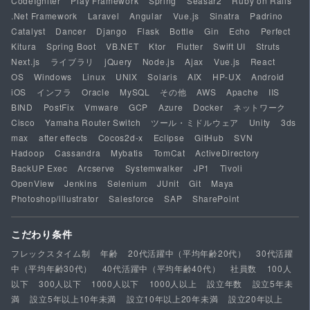
CodeIgniter
Play Framework
Spring
Seasar2
Ruby on Rails
.Net Framework
Laravel
Angular
Vue.js
Sinatra
Padrino
Catalyst
Dancer
Django
Flask
Bottle
Gin
Echo
Perfect
Kitura
Spring Boot
VB.NET
Ktor
Flutter
Swift UI
Struts
Next.js
ライブラリ
jQuery
Node.js
Ajax
Vue.js
React
OS
Windows
Linux
UNIX
Solaris
AIX
HP-UX
Android
iOS
インフラ
Oracle
MySQL
その他
AWS
Apache
IIS
BIND
PostFix
Vmware
GCP
Azure
Docker
ネットワーク
Cisco
Yamaha Router Switch
ツール・ミドルウェア
Unity
3ds
max
after effects
Cocos2d-x
Eclipse
GitHub
SVN
Hadoop
Cassandra
Mybatis
TomCat
ActiveDirectory
BackUP Exec
Arcserve
Systemwalker
JP1
Tivoli
OpenView
Jenkins
Selenium
JUnit
Git
Maya
Photoshop/illustrator
Salesforce
SAP
SharePoint
こだわり条件
フレックスタイム制
年齢
20代活躍中（平均年齢20代）
30代活躍
中（平均年齢30代）
40代活躍中（平均年齢40代）
社員数
100人
以下
300人以下
1000人以下
1000人以上
設立年数
設立5年未
満
設立5年以上10年未満
設立10年以上20年未満
設立20年以上