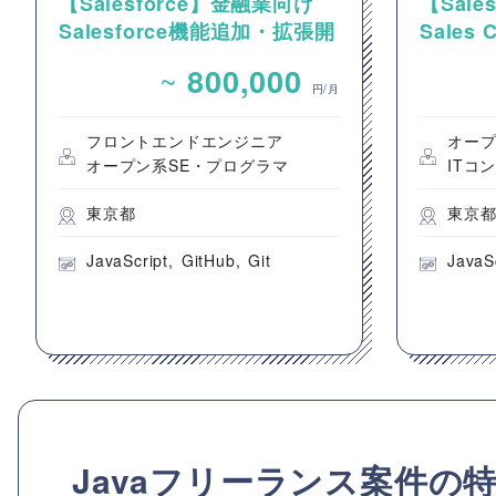
【Salesforce】金融業向け
【Sal
Salesforce機能追加・拡張開
Sales
発案件
件整理
~
800,000
発支援
円/月
フロントエンドエンジニア
オープ
オープン系SE・プログラマ
ITコ
東京都
東京
JavaScript
GitHub
Git
JavaS
Javaフリーランス案件の