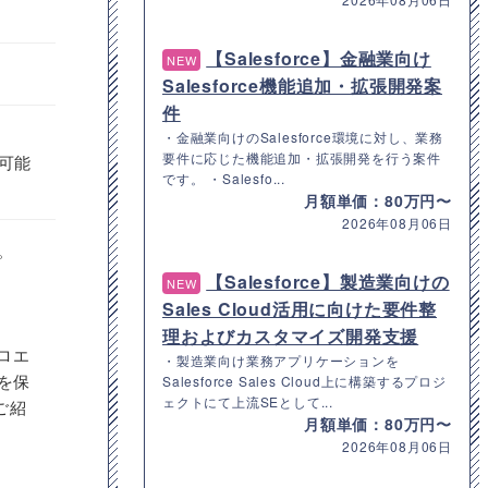
【Salesforce】金融業向け
NEW
Salesforce機能追加・拡張開発案
件
・金融業向けのSalesforce環境に対し、業務
要件に応じた機能追加・拡張開発を行う案件
可能
です。 ・Salesfo...
月額単価：80万円〜
2026年08月06日
。
【Salesforce】製造業向けの
NEW
Sales Cloud活用に向けた要件整
理およびカスタマイズ開発支援
ロエ
・製造業向け業務アプリケーションを
を保
Salesforce Sales Cloud上に構築するプロジ
ェクトにて上流SEとして...
ご紹
月額単価：80万円〜
2026年08月06日