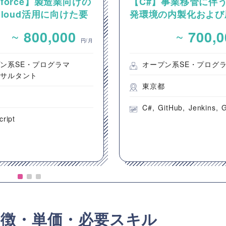
esforce】製造業向けの
【C#】事業移管に伴
 Cloud活用に向けた要
発環境の内製化および
およびカスタマイズ開
ロジェクト支援案件（
~
~
800,000
700,
開発要員）
円/月
ン系SE・プログラマ
オープン系SE・プログ
ンサルタント
東京都
都
C#
GitHub
Jenkins
G
cript
特徴・単価・必要スキル