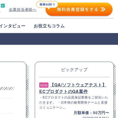
0
企業担当者様へ
プ
インタビュー
お役立ちコラム
ピックアップ
【QA/ソフトウェアテスト】
NEW
ECプロダクトのQA案件
・ECプロダクトの品質保証業務をご担当いた
だきます。 ・日本側の顧客開発チームと直接
コミュニケーシ...
月額単価：50万円〜
2026年08月06日