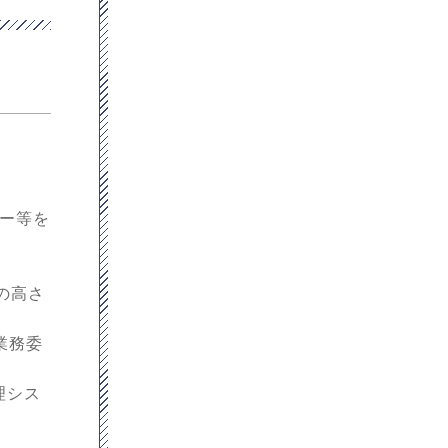
ュー等を
の高さ
業務委
理シス