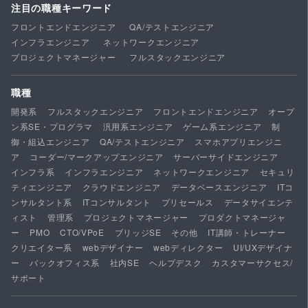
注目の職種キーワード
フロントエンドエンジニア
QA/テストエンジニア
インフラエンジニア
ネットワークエンジニア
プロジェクトマネージャー
フルスタックエンジニア
職種
開発系
フルスタックエンジニア
フロントエンドエンジニア
オープ
ン系SE・プログラマ
汎用系エンジニア
ゲーム系エンジニア
制
御・組込エンジニア
QA/テストエンジニア
スマホアプリエンジニ
ア
コーダー/マークアップエンジニア
サーバーサイドエンジニア
インフラ系
インフラエンジニア
ネットワークエンジニア
セキュリ
ティエンジニア
クラウドエンジニア
データベースエンジニア
ITコ
ンサルタント系
ITコンサルタント
プリセールス
データサイエンテ
ィスト
管理系
プロジェクトマネージャー
プロダクトマネージャ
ー
PMO
CTO/VPoE
ブリッジSE
その他
IT講師・トレーナー
クリエイター系
webデザイナー
webディレクター
UI/UXデザイナ
ー
バックオフィス系
社内SE
ヘルプデスク
カスタマーサクセス/
サポート