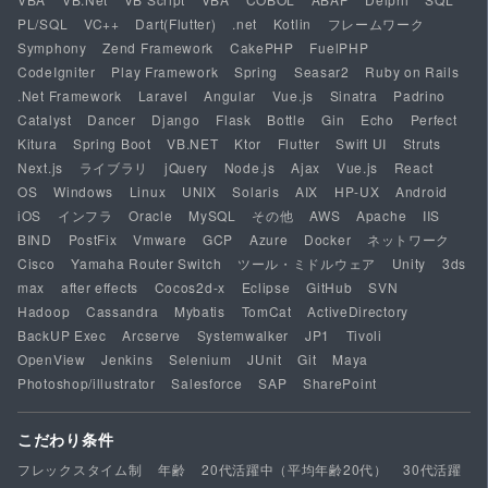
PL/SQL
VC++
Dart(Flutter)
.net
Kotlin
フレームワーク
Symphony
Zend Framework
CakePHP
FuelPHP
CodeIgniter
Play Framework
Spring
Seasar2
Ruby on Rails
.Net Framework
Laravel
Angular
Vue.js
Sinatra
Padrino
Catalyst
Dancer
Django
Flask
Bottle
Gin
Echo
Perfect
Kitura
Spring Boot
VB.NET
Ktor
Flutter
Swift UI
Struts
Next.js
ライブラリ
jQuery
Node.js
Ajax
Vue.js
React
OS
Windows
Linux
UNIX
Solaris
AIX
HP-UX
Android
iOS
インフラ
Oracle
MySQL
その他
AWS
Apache
IIS
BIND
PostFix
Vmware
GCP
Azure
Docker
ネットワーク
Cisco
Yamaha Router Switch
ツール・ミドルウェア
Unity
3ds
max
after effects
Cocos2d-x
Eclipse
GitHub
SVN
Hadoop
Cassandra
Mybatis
TomCat
ActiveDirectory
BackUP Exec
Arcserve
Systemwalker
JP1
Tivoli
OpenView
Jenkins
Selenium
JUnit
Git
Maya
Photoshop/illustrator
Salesforce
SAP
SharePoint
こだわり条件
フレックスタイム制
年齢
20代活躍中（平均年齢20代）
30代活躍