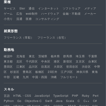
業種
サービス
SIer
通信
インターネット
ソフトウェア
メディア
ゲーム
広告
web制作
ハードウェア
金融・不動産
メーカー
小売り
流通
医療
コンサルティング
就業形態
フリーランス（常駐）
フリーランス（在宅）
勤務地
確認中
北海道
東北
茨城県
栃木県
群馬県
埼玉県
千葉県
東京都
北区
千代田区
中央区
港区
新宿区
文京区
台東区
墨田区
江東区
品川区
目黒区
大田区
世田谷区
渋谷区
中野
区
杉並区
豊島区
板橋区
23区外
江戸川区
神奈川県
東海
中部
近畿
九州
中国・四国
沖縄
フルリモート
スキル
言語
HTML・CSS
JavaScript
TypeScript
PHP
Ruby
Perl
Python
Go
Objective-C
Swift
Java
Scala
C
C++
C#
VBA
VB.Net
VB Script
VBA
COBOL
ABAP
Delphi
SQL