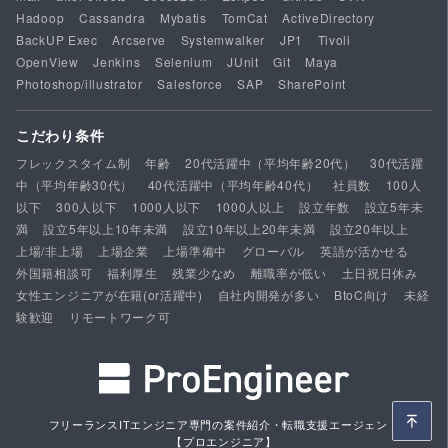
Hadoop
Cassandra
Mybatis
TomCat
ActiveDirectory
BackUP Exec
Arcserve
Systemwalker
JP1
Tivoli
OpenView
Jenkins
Selenium
JUnit
Git
Maya
Photoshop/illustrator
Salesforce
SAP
SharePoint
こだわり条件
フレックスタイム制
年齢
20代活躍中（平均年齢20代）
30代活躍
中（平均年齢30代）
40代活躍中（平均年齢40代）
社員数
100人
以下
300人以下
1000人以下
1000人以上
設立年数
設立5年未
満
設立5年以上10年未満
設立10年以上20年未満
設立20年以上
上場/非上場
上場企業
上場準備中
グローバル
英語が活かせる
外国籍相談可
福利厚生
残業少なめ
離職率が低い
土日祝日休み
女性エンジニアが在籍(or活躍中)
自社内開発が多い
BtoC向け
未経
験歓迎
リモートワーク可
フリーランスITエンジニア専門の案件紹介・転職支援エージェント
【プロエンジニア】