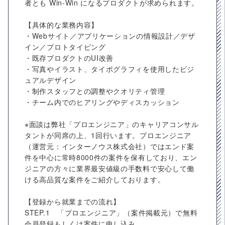
者とも Win-Win になるプロダクトが求められます。
【具体的な業務内容】
・Webサイト／アプリケーションの情報設計／デザ
イン／プロトタイピング
・既存プロダクトのUI改善
・写真やイラスト、タイポグラフィを使用したビジ
ュアルデザイン
・制作スタッフとの調整やクオリティ管理
・チーム内でのヒアリングやディスカッション
※面談は弊社「プロエンジニア」のキャリアコンサル
タントが同席の上、1回行います。プロエンジニア
（運営元：インターノウス株式会社）ではエンド案
件を中心に常時8000件の案件を保有しており、エン
ジニアの方々に業界最安値級の手数料で安心して働
ける高品質な案件をご紹介しております。
【登録から就業までの流れ】
STEP.1 「プロエンジニア」（案件掲載元）で無料
会員登録もしくは案件に申し込み