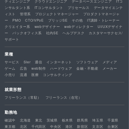
ティエンジニア
クラウドエンジニア
データベースエンジニア
ITコ
ンサルタント系
ITコンサルタント
プリセールス
データサイエンテ
ィスト
管理系
プロジェクトマネージャー
プロダクトマネージャ
ー
PMO
CTO/VPoE
ブリッジSE
その他
IT講師・トレーナー
クリエイター系
webデザイナー
webディレクター
UI/UXデザイナ
ー
バックオフィス系
社内SE
ヘルプデスク
カスタマーサクセス/
サポート
業種
サービス
SIer
通信
インターネット
ソフトウェア
メディア
ゲーム
広告
web制作
ハードウェア
金融・不動産
メーカー
小売り
流通
医療
コンサルティング
就業形態
フリーランス（常駐）
フリーランス（在宅）
勤務地
確認中
北海道
東北
茨城県
栃木県
群馬県
埼玉県
千葉県
東京都
北区
千代田区
中央区
港区
新宿区
文京区
台東区