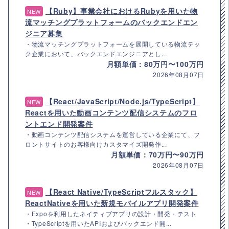
【Ruby】事業会社におけるRubyを用いた物
NEW
流マッチングプラットフォームのバックエンドエン
ジニア募集
・物流マッチングプラットフォームを展開している物流テッ
ク企業において、バックエンドエンジニアとし...
月額単価：80万円〜100万円
2026年08月07日
【React/JavaScript/Node.js/TypeScript】
NEW
Reactを用いた動画コンテンツ配信システムのフロ
ントエンド開発案件
・動画コンテンツ配信システムを運営している企業にて、フ
ロントサイトのお客様向けカスタマイズ開発作...
月額単価：70万円〜90万円
2026年08月07日
【React Native/TypeScriptフルスタック】
NEW
ReactNativeを用いた新規モバイルアプリ開発案件
・Expoを利用したネイティブアプリの設計・開発・テスト
・TypeScriptを用いたAPIおよびバックエンド開...