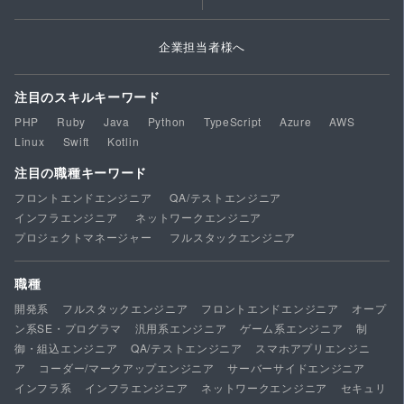
企業担当者様へ
注目のスキルキーワード
PHP
Ruby
Java
Python
TypeScript
Azure
AWS
Linux
Swift
Kotlin
注目の職種キーワード
フロントエンドエンジニア
QA/テストエンジニア
インフラエンジニア
ネットワークエンジニア
プロジェクトマネージャー
フルスタックエンジニア
職種
開発系
フルスタックエンジニア
フロントエンドエンジニア
オープ
ン系SE・プログラマ
汎用系エンジニア
ゲーム系エンジニア
制
御・組込エンジニア
QA/テストエンジニア
スマホアプリエンジニ
ア
コーダー/マークアップエンジニア
サーバーサイドエンジニア
インフラ系
インフラエンジニア
ネットワークエンジニア
セキュリ