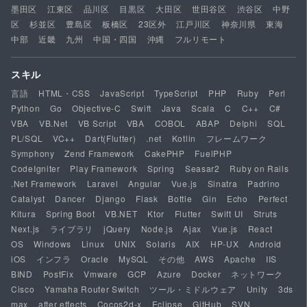
墨田区
江東区
品川区
目黒区
大田区
世田谷区
渋谷区
中野
区
杉並区
豊島区
板橋区
23区外
江戸川区
神奈川県
東海
中部
近畿
九州
中国・四国
沖縄
フルリモート
スキル
言語
HTML・CSS
JavaScript
TypeScript
PHP
Ruby
Perl
Python
Go
Objective-C
Swift
Java
Scala
C
C++
C#
VBA
VB.Net
VB Script
VBA
COBOL
ABAP
Delphi
SQL
PL/SQL
VC++
Dart(Flutter)
.net
Kotlin
フレームワーク
Symphony
Zend Framework
CakePHP
FuelPHP
CodeIgniter
Play Framework
Spring
Seasar2
Ruby on Rails
.Net Framework
Laravel
Angular
Vue.js
Sinatra
Padrino
Catalyst
Dancer
Django
Flask
Bottle
Gin
Echo
Perfect
Kitura
Spring Boot
VB.NET
Ktor
Flutter
Swift UI
Struts
Next.js
ライブラリ
jQuery
Node.js
Ajax
Vue.js
React
OS
Windows
Linux
UNIX
Solaris
AIX
HP-UX
Android
iOS
インフラ
Oracle
MySQL
その他
AWS
Apache
IIS
BIND
PostFix
Vmware
GCP
Azure
Docker
ネットワーク
Cisco
Yamaha Router Switch
ツール・ミドルウェア
Unity
3ds
max
after effects
Cocos2d-x
Eclipse
GitHub
SVN