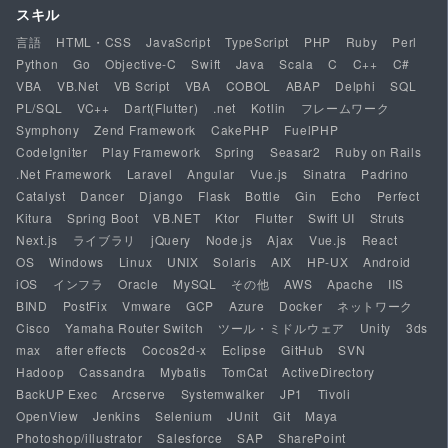
スキル
言語
HTML・CSS
JavaScript
TypeScript
PHP
Ruby
Perl
Python
Go
Objective-C
Swift
Java
Scala
C
C++
C#
VBA
VB.Net
VB Script
VBA
COBOL
ABAP
Delphi
SQL
PL/SQL
VC++
Dart(Flutter)
.net
Kotlin
フレームワーク
Symphony
Zend Framework
CakePHP
FuelPHP
CodeIgniter
Play Framework
Spring
Seasar2
Ruby on Rails
.Net Framework
Laravel
Angular
Vue.js
Sinatra
Padrino
Catalyst
Dancer
Django
Flask
Bottle
Gin
Echo
Perfect
Kitura
Spring Boot
VB.NET
Ktor
Flutter
Swift UI
Struts
Next.js
ライブラリ
jQuery
Node.js
Ajax
Vue.js
React
OS
Windows
Linux
UNIX
Solaris
AIX
HP-UX
Android
iOS
インフラ
Oracle
MySQL
その他
AWS
Apache
IIS
BIND
PostFix
Vmware
GCP
Azure
Docker
ネットワーク
Cisco
Yamaha Router Switch
ツール・ミドルウェア
Unity
3ds
max
after effects
Cocos2d-x
Eclipse
GitHub
SVN
Hadoop
Cassandra
Mybatis
TomCat
ActiveDirectory
BackUP Exec
Arcserve
Systemwalker
JP1
Tivoli
OpenView
Jenkins
Selenium
JUnit
Git
Maya
Photoshop/illustrator
Salesforce
SAP
SharePoint