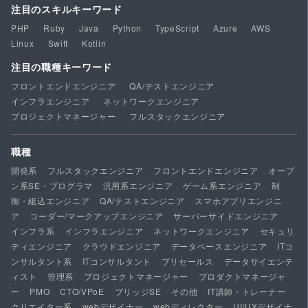
注目のスキルキーワード
PHP
Ruby
Java
Python
TypeScript
Azure
AWS
Linux
Swift
Kotlin
注目の職種キーワード
フロントエンドエンジニア
QA/テストエンジニア
インフラエンジニア
ネットワークエンジニア
プロジェクトマネージャー
フルスタックエンジニア
職種
開発系
フルスタックエンジニア
フロントエンドエンジニア
オープ
ン系SE・プログラマ
汎用系エンジニア
ゲーム系エンジニア
制
御・組込エンジニア
QA/テストエンジニア
スマホアプリエンジニ
ア
コーダー/マークアップエンジニア
サーバーサイドエンジニア
インフラ系
インフラエンジニア
ネットワークエンジニア
セキュリ
ティエンジニア
クラウドエンジニア
データベースエンジニア
ITコ
ンサルタント系
ITコンサルタント
プリセールス
データサイエンテ
ィスト
管理系
プロジェクトマネージャー
プロダクトマネージャ
ー
PMO
CTO/VPoE
ブリッジSE
その他
IT講師・トレーナー
クリエイター系
webデザイナー
webディレクター
UI/UXデザイナ