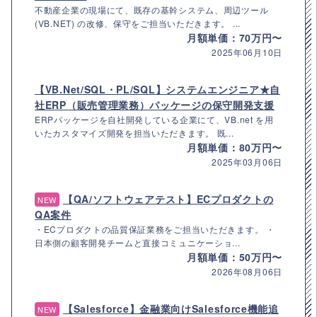
不動産企業の現場にて、既存の基幹システム、周辺ツール
(VB.NET) の改修、保守をご担当いただきます。 ...
月額単価：70万円〜
2025年06月10日
【VB.Net/SQL・PL/SQL】システムエンジニア★自
社ERP（販売管理業務）パッケージの保守開発支援
ERPパッケージを自社開発している企業にて、VB.net を用
いたカスタマイズ開発を担当いただきます。 既...
月額単価：80万円〜
2025年03月06日
【QA/ソフトウェアテスト】ECプロダクトの
NEW
QA案件
・ECプロダクトの品質保証業務をご担当いただきます。 ・
日本側の顧客開発チームと直接コミュニケーショ...
月額単価：50万円〜
2026年08月06日
【Salesforce】金融業向けSalesforce機能追
NEW