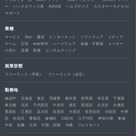
ー
バックオフィス系
社内SE
ヘルプデスク
カスタマーサクセス/
サポート
業種
サービス
SIer
通信
インターネット
ソフトウェア
メディア
ゲーム
広告
web制作
ハードウェア
金融・不動産
メーカー
小売り
流通
医療
コンサルティング
就業形態
フリーランス（常駐）
フリーランス（在宅）
勤務地
確認中
北海道
東北
茨城県
栃木県
群馬県
埼玉県
千葉県
東京都
北区
千代田区
中央区
港区
新宿区
文京区
台東区
墨田区
江東区
品川区
目黒区
大田区
世田谷区
渋谷区
中野
区
杉並区
豊島区
板橋区
23区外
江戸川区
神奈川県
東海
中部
近畿
九州
中国・四国
沖縄
フルリモート