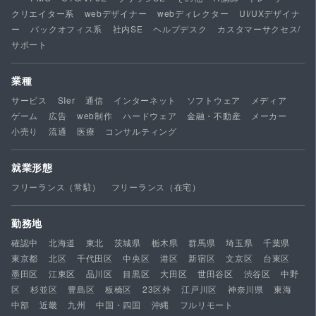
クリエイター系
webデザイナー
webディレクター
UI/UXデザイナ
ー
バックオフィス系
社内SE
ヘルプデスク
カスタマーサクセス/
サポート
業種
サービス
SIer
通信
インターネット
ソフトウェア
メディア
ゲーム
広告
web制作
ハードウェア
金融・不動産
メーカー
小売り
流通
医療
コンサルティング
就業形態
フリーランス（常駐）
フリーランス（在宅）
勤務地
確認中
北海道
東北
茨城県
栃木県
群馬県
埼玉県
千葉県
東京都
北区
千代田区
中央区
港区
新宿区
文京区
台東区
墨田区
江東区
品川区
目黒区
大田区
世田谷区
渋谷区
中野
区
杉並区
豊島区
板橋区
23区外
江戸川区
神奈川県
東海
中部
近畿
九州
中国・四国
沖縄
フルリモート