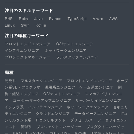
注目のスキルキーワード
PHP
Ruby
Java
Python
TypeScript
Azure
AWS
Linux
Swift
Kotlin
注目の職種キーワード
フロントエンドエンジニア
QA/テストエンジニア
インフラエンジニア
ネットワークエンジニア
プロジェクトマネージャー
フルスタックエンジニア
職種
開発系
フルスタックエンジニア
フロントエンドエンジニア
オープ
ン系SE・プログラマ
汎用系エンジニア
ゲーム系エンジニア
制
御・組込エンジニア
QA/テストエンジニア
スマホアプリエンジニ
ア
コーダー/マークアップエンジニア
サーバーサイドエンジニア
インフラ系
インフラエンジニア
ネットワークエンジニア
セキュリ
ティエンジニア
クラウドエンジニア
データベースエンジニア
ITコ
ンサルタント系
ITコンサルタント
プリセールス
データサイエンテ
ィスト
管理系
プロジェクトマネージャー
プロダクトマネージャ
ー
PMO
CTO/VPoE
ブリッジSE
その他
IT講師・トレーナー