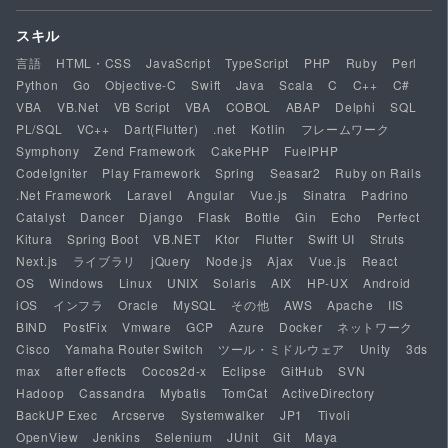
スキル
言語
HTML・CSS
JavaScript
TypeScript
PHP
Ruby
Perl
Python
Go
Objective-C
Swift
Java
Scala
C
C++
C#
VBA
VB.Net
VB Script
VBA
COBOL
ABAP
Delphi
SQL
PL/SQL
VC++
Dart(Flutter)
.net
Kotlin
フレームワーク
Symphony
Zend Framework
CakePHP
FuelPHP
CodeIgniter
Play Framework
Spring
Seasar2
Ruby on Rails
.Net Framework
Laravel
Angular
Vue.js
Sinatra
Padrino
Catalyst
Dancer
Django
Flask
Bottle
Gin
Echo
Perfect
Kitura
Spring Boot
VB.NET
Ktor
Flutter
Swift UI
Struts
Next.js
ライブラリ
jQuery
Node.js
Ajax
Vue.js
React
OS
Windows
Linux
UNIX
Solaris
AIX
HP-UX
Android
iOS
インフラ
Oracle
MySQL
その他
AWS
Apache
IIS
BIND
PostFix
Vmware
GCP
Azure
Docker
ネットワーク
Cisco
Yamaha Router Switch
ツール・ミドルウェア
Unity
3ds
max
after effects
Cocos2d-x
Eclipse
GitHub
SVN
Hadoop
Cassandra
Mybatis
TomCat
ActiveDirectory
BackUP Exec
Arcserve
Systemwalker
JP1
Tivoli
OpenView
Jenkins
Selenium
JUnit
Git
Maya