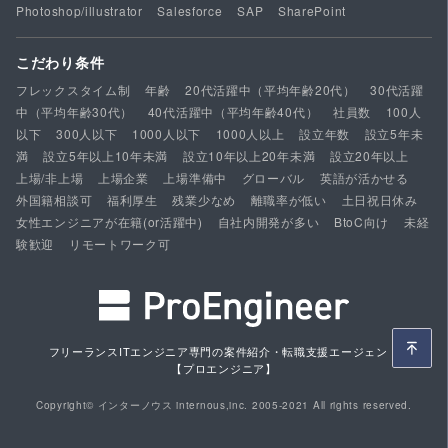
Photoshop/illustrator
Salesforce
SAP
SharePoint
こだわり条件
フレックスタイム制
年齢
20代活躍中（平均年齢20代）
30代活躍
中（平均年齢30代）
40代活躍中（平均年齢40代）
社員数
100人
以下
300人以下
1000人以下
1000人以上
設立年数
設立5年未
満
設立5年以上10年未満
設立10年以上20年未満
設立20年以上
上場/非上場
上場企業
上場準備中
グローバル
英語が活かせる
外国籍相談可
福利厚生
残業少なめ
離職率が低い
土日祝日休み
女性エンジニアが在籍(or活躍中)
自社内開発が多い
BtoC向け
未経
験歓迎
リモートワーク可
フリーランスITエンジニア専門の案件紹介・転職支援エージェント
【プロエンジニア】
Copyright© インターノウス internous,inc. 2005-2021 All rights reserved.