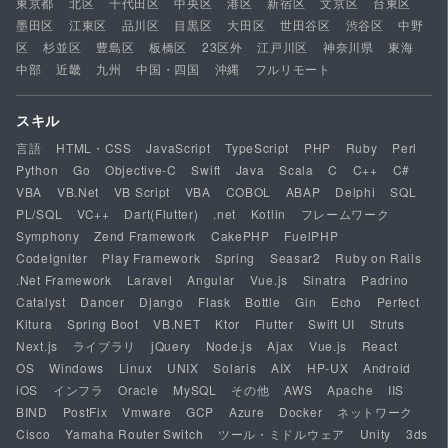
東京都
北区
千代田区
中央区
港区
新宿区
文京区
台東区
墨田区
江東区
品川区
目黒区
大田区
世田谷区
渋谷区
中野
区
杉並区
豊島区
板橋区
23区外
江戸川区
神奈川県
東海
中部
近畿
九州
中国・四国
沖縄
フルリモート
スキル
言語
HTML・CSS
JavaScript
TypeScript
PHP
Ruby
Perl
Python
Go
Objective-C
Swift
Java
Scala
C
C++
C#
VBA
VB.Net
VB Script
VBA
COBOL
ABAP
Delphi
SQL
PL/SQL
VC++
Dart(Flutter)
.net
Kotlin
フレームワーク
Symphony
Zend Framework
CakePHP
FuelPHP
CodeIgniter
Play Framework
Spring
Seasar2
Ruby on Rails
.Net Framework
Laravel
Angular
Vue.js
Sinatra
Padrino
Catalyst
Dancer
Django
Flask
Bottle
Gin
Echo
Perfect
Kitura
Spring Boot
VB.NET
Ktor
Flutter
Swift UI
Struts
Next.js
ライブラリ
jQuery
Node.js
Ajax
Vue.js
React
OS
Windows
Linux
UNIX
Solaris
AIX
HP-UX
Android
iOS
インフラ
Oracle
MySQL
その他
AWS
Apache
IIS
BIND
PostFix
Vmware
GCP
Azure
Docker
ネットワーク
Cisco
Yamaha Router Switch
ツール・ミドルウェア
Unity
3ds