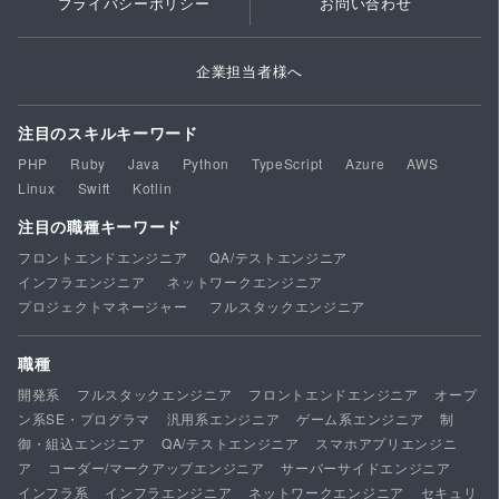
プライバシーポリシー
お問い合わせ
企業担当者様へ
注目のスキルキーワード
PHP
Ruby
Java
Python
TypeScript
Azure
AWS
Linux
Swift
Kotlin
注目の職種キーワード
フロントエンドエンジニア
QA/テストエンジニア
インフラエンジニア
ネットワークエンジニア
プロジェクトマネージャー
フルスタックエンジニア
職種
開発系
フルスタックエンジニア
フロントエンドエンジニア
オープ
ン系SE・プログラマ
汎用系エンジニア
ゲーム系エンジニア
制
御・組込エンジニア
QA/テストエンジニア
スマホアプリエンジニ
ア
コーダー/マークアップエンジニア
サーバーサイドエンジニア
インフラ系
インフラエンジニア
ネットワークエンジニア
セキュリ