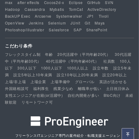
max
after effects
Cocos2d-x
Eclipse
GitHub
SVN
Hadoop
Cassandra
Mybatis
TomCat
ActiveDirectory
BackUP Exec
Arcserve
Systemwalker
JP1
Tivoli
OpenView
Jenkins
Selenium
JUnit
Git
Maya
Photoshop/illustrator
Salesforce
SAP
SharePoint
こだわり条件
フレックスタイム制
年齢
20代活躍中（平均年齢20代）
30代活躍
中（平均年齢30代）
40代活躍中（平均年齢40代）
社員数
100人
以下
300人以下
1000人以下
1000人以上
設立年数
設立5年未
満
設立5年以上10年未満
設立10年以上20年未満
設立20年以上
上場/非上場
上場企業
上場準備中
グローバル
英語が活かせる
外国籍相談可
福利厚生
残業少なめ
離職率が低い
土日祝日休み
女性エンジニアが在籍(or活躍中)
自社内開発が多い
BtoC向け
未経
験歓迎
リモートワーク可
フリーランスITエンジニア専門の案件紹介・転職支援エージェント