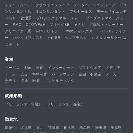
ティエンジニア
クラウドエンジニア
データベースエンジニア
ITコ
ンサルタント系
ITコンサルタント
プリセールス
データサイエンテ
ィスト
管理系
プロジェクトマネージャー
プロダクトマネージャ
ー
PMO
CTO/VPoE
ブリッジSE
その他
IT講師・トレーナー
クリエイター系
webデザイナー
webディレクター
UI/UXデザイナ
ー
バックオフィス系
社内SE
ヘルプデスク
カスタマーサクセス/
サポート
業種
サービス
SIer
通信
インターネット
ソフトウェア
メディア
ゲーム
広告
web制作
ハードウェア
金融・不動産
メーカー
小売り
流通
医療
コンサルティング
就業形態
フリーランス（常駐）
フリーランス（在宅）
勤務地
確認中
北海道
東北
茨城県
栃木県
群馬県
埼玉県
千葉県