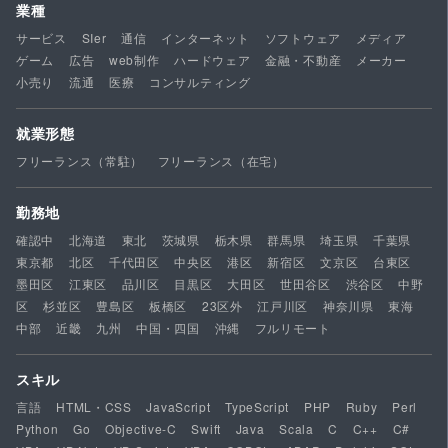
業種
サービス
SIer
通信
インターネット
ソフトウェア
メディア
ゲーム
広告
web制作
ハードウェア
金融・不動産
メーカー
小売り
流通
医療
コンサルティング
就業形態
フリーランス（常駐）
フリーランス（在宅）
勤務地
確認中
北海道
東北
茨城県
栃木県
群馬県
埼玉県
千葉県
東京都
北区
千代田区
中央区
港区
新宿区
文京区
台東区
墨田区
江東区
品川区
目黒区
大田区
世田谷区
渋谷区
中野
区
杉並区
豊島区
板橋区
23区外
江戸川区
神奈川県
東海
中部
近畿
九州
中国・四国
沖縄
フルリモート
スキル
言語
HTML・CSS
JavaScript
TypeScript
PHP
Ruby
Perl
Python
Go
Objective-C
Swift
Java
Scala
C
C++
C#