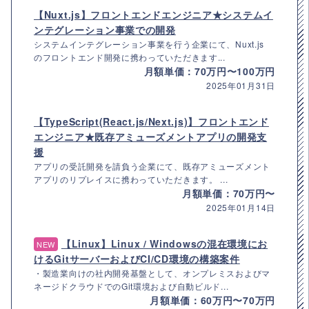
【Nuxt.js】フロントエンドエンジニア★システムイ
ンテグレーション事業での開発
システムインテグレーション事業を行う企業にて、Nuxt.js
のフロントエンド開発に携わっていただきます...
月額単価：70万円〜100万円
2025年01月31日
【TypeScript(React.js/Next.js)】フロントエンド
エンジニア★既存アミューズメントアプリの開発支
援
アプリの受託開発を請負う企業にて、既存アミューズメント
アプリのリプレイスに携わっていただきます。 ...
月額単価：70万円〜
2025年01月14日
【Linux】Linux / Windowsの混在環境にお
NEW
けるGitサーバーおよびCI/CD環境の構築案件
・製造業向けの社内開発基盤として、オンプレミスおよびマ
ネージドクラウドでのGit環境および自動ビルド...
月額単価：60万円〜70万円