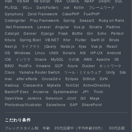
VBA
VB.Net
VB Script
VBA
COBOL
ABAP
Delphi
SQL
PL/SQL
VC++
Dart(Flutter)
.net
Kotlin
フレームワーク
Symphony
Zend Framework
CakePHP
FuelPHP
CodeIgniter
Play Framework
Spring
Seasar2
Ruby on Rails
.Net Framework
Laravel
Angular
Vue.js
Sinatra
Padrino
Catalyst
Dancer
Django
Flask
Bottle
Gin
Echo
Perfect
Kitura
Spring Boot
VB.NET
Ktor
Flutter
Swift UI
Struts
Next.js
ライブラリ
jQuery
Node.js
Ajax
Vue.js
React
OS
Windows
Linux
UNIX
Solaris
AIX
HP-UX
Android
iOS
インフラ
Oracle
MySQL
その他
AWS
Apache
IIS
BIND
PostFix
Vmware
GCP
Azure
Docker
ネットワーク
Cisco
Yamaha Router Switch
ツール・ミドルウェア
Unity
3ds
max
after effects
Cocos2d-x
Eclipse
GitHub
SVN
Hadoop
Cassandra
Mybatis
TomCat
ActiveDirectory
BackUP Exec
Arcserve
Systemwalker
JP1
Tivoli
OpenView
Jenkins
Selenium
JUnit
Git
Maya
Photoshop/illustrator
Salesforce
SAP
SharePoint
こだわり条件
フレックスタイム制
年齢
20代活躍中（平均年齢20代）
30代活躍