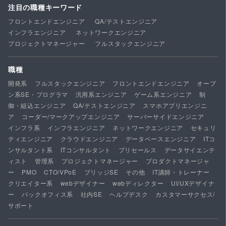
注目の職種キーワード
フロントエンドエンジニア
QA/テストエンジニア
インフラエンジニア
ネットワークエンジニア
プロジェクトマネージャー
フルスタックエンジニア
職種
開発系
フルスタックエンジニア
フロントエンドエンジニア
オープ
ン系SE・プログラマ
汎用系エンジニア
ゲーム系エンジニア
制
御・組込エンジニア
QA/テストエンジニア
スマホアプリエンジニ
ア
コーダー/マークアップエンジニア
サーバーサイドエンジニア
インフラ系
インフラエンジニア
ネットワークエンジニア
セキュリ
ティエンジニア
クラウドエンジニア
データベースエンジニア
ITコ
ンサルタント系
ITコンサルタント
プリセールス
データサイエンテ
ィスト
管理系
プロジェクトマネージャー
プロダクトマネージャ
ー
PMO
CTO/VPoE
ブリッジSE
その他
IT講師・トレーナー
クリエイター系
webデザイナー
webディレクター
UI/UXデザイナ
ー
バックオフィス系
社内SE
ヘルプデスク
カスタマーサクセス/
サポート