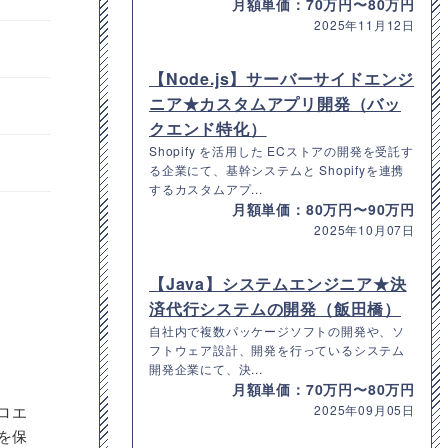
月額単価：70万円〜80万円
2025年11月12日
【Node.js】サーバーサイドエンジ
ニア★カスタムアプリ開発（バッ
クエンド特化）
Shopify を活用した ECストアの開発を受託す
る企業にて、基幹システムと Shopifyを連携
するカスタムアプ...
月額単価：80万円〜90万円
2025年10月07日
【Java】システムエンジニア★決
済代行システムの開発（飯田橋）
自社内で複数パッケージソフトの開発や、ソ
フトウェア設計、開発を行っているシステム
開発企業にて、決...
月額単価：70万円〜80万円
ロエ
2025年09月05日
を保