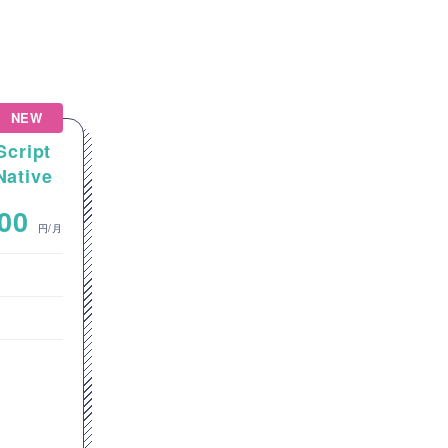
NEW
NEW
Script
【AIエージェント/Python】
tive
Pythonを用いたAIエージェ
アプリ
ント設計・開発案件
~
000
800,000
円/月
円/月
オープン系SE・プログラマ
サーバーサイドエンジニア
東京都
Python