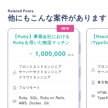
Related Posts
他にもこんな案件があります
NEW
【Ruby】事業会社における
【React
Rubyを用いた物流マッチン
/Type
グプラットフォームのバック
動画コ
~
1,000,000
エンドエンジニア募集
のフロ
円/月
フロントエンドエンジニア
フロ
サーバーサイドエンジニア
サー
クラウドエンジニア
東京
フルリモート
HTML
Ruby
SQL
Ruby on Rails
TypeS
AWS
Docker
Git