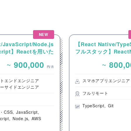
NEW
/JavaScript/Node.js
【React Native/Type
Script】Reactを用いた
フルスタック】ReactNa
ンテンツ配信システム
を用いた新規モバイル
~
~
900,000
800,
ントエンド開発案件
開発案件
円/月
ントエンドエンジニア
スマホアプリエンジニア
バーサイドエンジニア
フルリモート
都
TypeScript
Git
・CSS
JavaScript
cript
Node.js
AWS