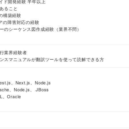
ーサイド開発経験 半年以上
があること
アの構築経験
ェアの障害対応の経験
ーのシーケンス図作成経験（業界不問）
行業界経験者
ンスマニュアルが翻訳ツールを使って読解できる方
st.js、Next.js、Node.js
he、Node.js、 JBoss
、Oracle