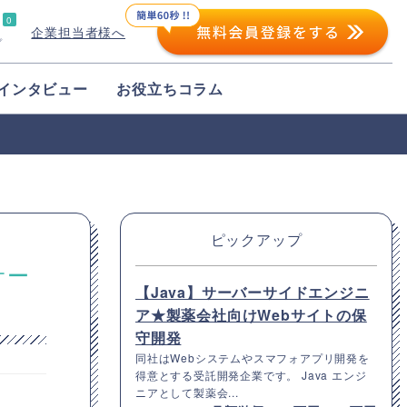
0
企業担当者様へ
プ
インタビュー
お役立ちコラム
ピックアップ
サー
【Java】サーバーサイドエンジニ
ア★製薬会社向けWebサイトの保
守開発
同社はWebシステムやスマフォアプリ開発を
得意とする受託開発企業です。 Java エンジ
ニアとして製薬会...