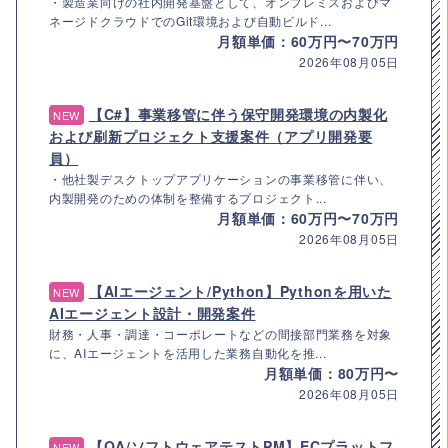
・製造業向けの社内開発基盤として、オンプレミスおよびマ
ネージドクラウドでのGit環境および自動ビルド...
月額単価：60万円〜70万円
2026年08月05日
【C#】事業移管に伴う保守開発環境の内製化
NEW
および刷新プロジェクト支援案件（アプリ開発要
員）
・他社製デスクトップアプリケーションの事業移管に伴い、
内製開発のための体制を整備するプロジェクト...
月額単価：60万円〜70万円
2026年08月05日
【AIエージェント/Python】Pythonを用いた
NEW
AIエージェント設計・開発案件
財務・人事・調達・コーポレートなどの間接部門業務を対象
に、AIエージェントを活用した業務自動化を推...
月額単価：80万円〜
2026年08月05日
【QA/ソフトウェアテストPM】ECプラットフ
NEW