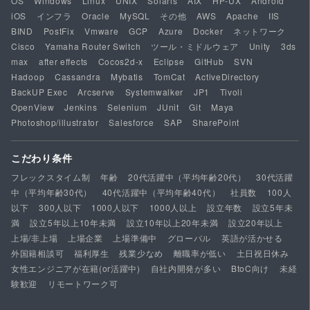
OS
Windows
Linux
UNIX
Solaris
AIX
HP-UX
Android
iOS
インフラ
Oracle
MySQL
その他
AWS
Apache
IIS
BIND
PostFix
Vmware
GCP
Azure
Docker
ネットワーク
Cisco
Yamaha Router Switch
ツール・ミドルウェア
Unity
3ds
max
after effects
Cocos2d-x
Eclipse
GitHub
SVN
Hadoop
Cassandra
Mybatis
TomCat
ActiveDirectory
BackUP Exec
Arcserve
Systemwalker
JP1
Tivoli
OpenView
Jenkins
Selenium
JUnit
Git
Maya
Photoshop/illustrator
Salesforce
SAP
SharePoint
こだわり条件
フレックスタイム制
年齢
20代活躍中（平均年齢20代）
30代活躍
中（平均年齢30代）
40代活躍中（平均年齢40代）
社員数
100人
以下
300人以下
1000人以下
1000人以上
設立年数
設立5年未
満
設立5年以上10年未満
設立10年以上20年未満
設立20年以上
上場/非上場
上場企業
上場準備中
グローバル
英語が活かせる
外国籍相談可
福利厚生
残業少なめ
離職率が低い
土日祝日休み
女性エンジニアが在籍(or活躍中)
自社内開発が多い
BtoC向け
未経
験歓迎
リモートワーク可