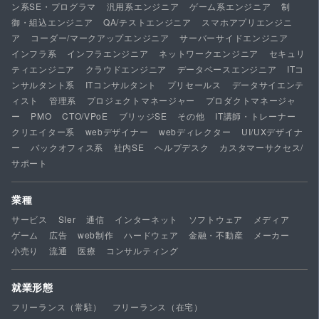
ン系SE・プログラマ
汎用系エンジニア
ゲーム系エンジニア
制
御・組込エンジニア
QA/テストエンジニア
スマホアプリエンジニ
ア
コーダー/マークアップエンジニア
サーバーサイドエンジニア
インフラ系
インフラエンジニア
ネットワークエンジニア
セキュリ
ティエンジニア
クラウドエンジニア
データベースエンジニア
ITコ
ンサルタント系
ITコンサルタント
プリセールス
データサイエンテ
ィスト
管理系
プロジェクトマネージャー
プロダクトマネージャ
ー
PMO
CTO/VPoE
ブリッジSE
その他
IT講師・トレーナー
クリエイター系
webデザイナー
webディレクター
UI/UXデザイナ
ー
バックオフィス系
社内SE
ヘルプデスク
カスタマーサクセス/
サポート
業種
サービス
SIer
通信
インターネット
ソフトウェア
メディア
ゲーム
広告
web制作
ハードウェア
金融・不動産
メーカー
小売り
流通
医療
コンサルティング
就業形態
フリーランス（常駐）
フリーランス（在宅）