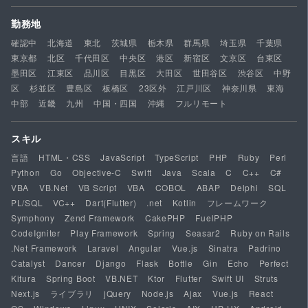
勤務地
確認中
北海道
東北
茨城県
栃木県
群馬県
埼玉県
千葉県
東京都
北区
千代田区
中央区
港区
新宿区
文京区
台東区
墨田区
江東区
品川区
目黒区
大田区
世田谷区
渋谷区
中野
区
杉並区
豊島区
板橋区
23区外
江戸川区
神奈川県
東海
中部
近畿
九州
中国・四国
沖縄
フルリモート
スキル
言語
HTML・CSS
JavaScript
TypeScript
PHP
Ruby
Perl
Python
Go
Objective-C
Swift
Java
Scala
C
C++
C#
VBA
VB.Net
VB Script
VBA
COBOL
ABAP
Delphi
SQL
PL/SQL
VC++
Dart(Flutter)
.net
Kotlin
フレームワーク
Symphony
Zend Framework
CakePHP
FuelPHP
CodeIgniter
Play Framework
Spring
Seasar2
Ruby on Rails
.Net Framework
Laravel
Angular
Vue.js
Sinatra
Padrino
Catalyst
Dancer
Django
Flask
Bottle
Gin
Echo
Perfect
Kitura
Spring Boot
VB.NET
Ktor
Flutter
Swift UI
Struts
Next.js
ライブラリ
jQuery
Node.js
Ajax
Vue.js
React