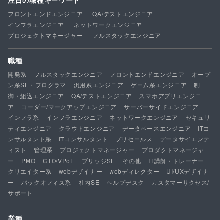
注目の職種キーワード
フロントエンドエンジニア
QA/テストエンジニア
インフラエンジニア
ネットワークエンジニア
プロジェクトマネージャー
フルスタックエンジニア
職種
開発系
フルスタックエンジニア
フロントエンドエンジニア
オープ
ン系SE・プログラマ
汎用系エンジニア
ゲーム系エンジニア
制
御・組込エンジニア
QA/テストエンジニア
スマホアプリエンジニ
ア
コーダー/マークアップエンジニア
サーバーサイドエンジニア
インフラ系
インフラエンジニア
ネットワークエンジニア
セキュリ
ティエンジニア
クラウドエンジニア
データベースエンジニア
ITコ
ンサルタント系
ITコンサルタント
プリセールス
データサイエンテ
ィスト
管理系
プロジェクトマネージャー
プロダクトマネージャ
ー
PMO
CTO/VPoE
ブリッジSE
その他
IT講師・トレーナー
クリエイター系
webデザイナー
webディレクター
UI/UXデザイナ
ー
バックオフィス系
社内SE
ヘルプデスク
カスタマーサクセス/
サポート
業種