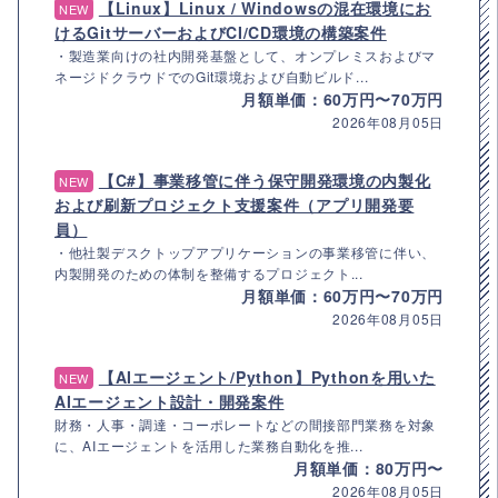
【Linux】Linux / Windowsの混在環境にお
NEW
けるGitサーバーおよびCI/CD環境の構築案件
・製造業向けの社内開発基盤として、オンプレミスおよびマ
ネージドクラウドでのGit環境および自動ビルド...
月額単価：60万円〜70万円
2026年08月05日
【C#】事業移管に伴う保守開発環境の内製化
NEW
および刷新プロジェクト支援案件（アプリ開発要
員）
・他社製デスクトップアプリケーションの事業移管に伴い、
内製開発のための体制を整備するプロジェクト...
月額単価：60万円〜70万円
2026年08月05日
【AIエージェント/Python】Pythonを用いた
NEW
AIエージェント設計・開発案件
財務・人事・調達・コーポレートなどの間接部門業務を対象
に、AIエージェントを活用した業務自動化を推...
月額単価：80万円〜
2026年08月05日