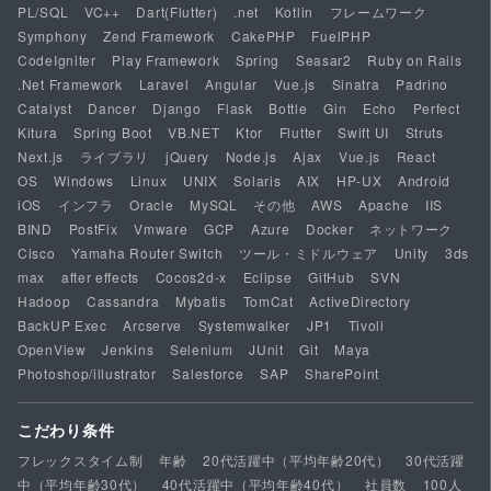
PL/SQL
VC++
Dart(Flutter)
.net
Kotlin
フレームワーク
Symphony
Zend Framework
CakePHP
FuelPHP
CodeIgniter
Play Framework
Spring
Seasar2
Ruby on Rails
.Net Framework
Laravel
Angular
Vue.js
Sinatra
Padrino
Catalyst
Dancer
Django
Flask
Bottle
Gin
Echo
Perfect
Kitura
Spring Boot
VB.NET
Ktor
Flutter
Swift UI
Struts
Next.js
ライブラリ
jQuery
Node.js
Ajax
Vue.js
React
OS
Windows
Linux
UNIX
Solaris
AIX
HP-UX
Android
iOS
インフラ
Oracle
MySQL
その他
AWS
Apache
IIS
BIND
PostFix
Vmware
GCP
Azure
Docker
ネットワーク
Cisco
Yamaha Router Switch
ツール・ミドルウェア
Unity
3ds
max
after effects
Cocos2d-x
Eclipse
GitHub
SVN
Hadoop
Cassandra
Mybatis
TomCat
ActiveDirectory
BackUP Exec
Arcserve
Systemwalker
JP1
Tivoli
OpenView
Jenkins
Selenium
JUnit
Git
Maya
Photoshop/illustrator
Salesforce
SAP
SharePoint
こだわり条件
フレックスタイム制
年齢
20代活躍中（平均年齢20代）
30代活躍
中（平均年齢30代）
40代活躍中（平均年齢40代）
社員数
100人