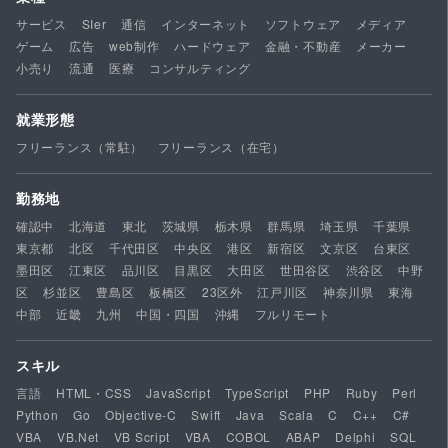
サービス
SIer
通信
インターネット
ソフトウェア
メディア
ゲーム
広告
web制作
ハードウェア
金融・不動産
メーカー
小売り
流通
医療
コンサルティング
就業形態
フリーランス（常駐）
フリーランス（在宅）
勤務地
確認中
北海道
東北
茨城県
栃木県
群馬県
埼玉県
千葉県
東京都
北区
千代田区
中央区
港区
新宿区
文京区
台東区
墨田区
江東区
品川区
目黒区
大田区
世田谷区
渋谷区
中野
区
杉並区
豊島区
板橋区
23区外
江戸川区
神奈川県
東海
中部
近畿
九州
中国・四国
沖縄
フルリモート
スキル
言語
HTML・CSS
JavaScript
TypeScript
PHP
Ruby
Perl
Python
Go
Objective-C
Swift
Java
Scala
C
C++
C#
VBA
VB.Net
VB Script
VBA
COBOL
ABAP
Delphi
SQL