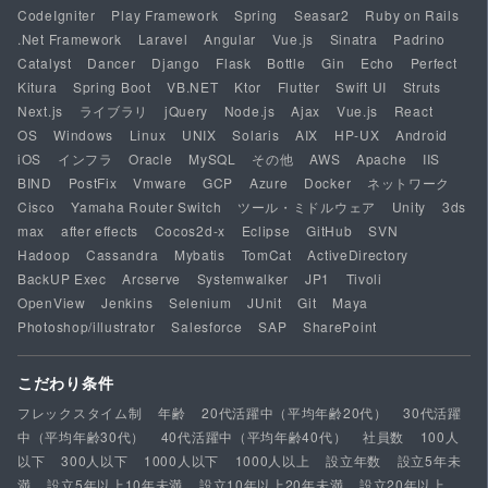
CodeIgniter
Play Framework
Spring
Seasar2
Ruby on Rails
.Net Framework
Laravel
Angular
Vue.js
Sinatra
Padrino
Catalyst
Dancer
Django
Flask
Bottle
Gin
Echo
Perfect
Kitura
Spring Boot
VB.NET
Ktor
Flutter
Swift UI
Struts
Next.js
ライブラリ
jQuery
Node.js
Ajax
Vue.js
React
OS
Windows
Linux
UNIX
Solaris
AIX
HP-UX
Android
iOS
インフラ
Oracle
MySQL
その他
AWS
Apache
IIS
BIND
PostFix
Vmware
GCP
Azure
Docker
ネットワーク
Cisco
Yamaha Router Switch
ツール・ミドルウェア
Unity
3ds
max
after effects
Cocos2d-x
Eclipse
GitHub
SVN
Hadoop
Cassandra
Mybatis
TomCat
ActiveDirectory
BackUP Exec
Arcserve
Systemwalker
JP1
Tivoli
OpenView
Jenkins
Selenium
JUnit
Git
Maya
Photoshop/illustrator
Salesforce
SAP
SharePoint
こだわり条件
フレックスタイム制
年齢
20代活躍中（平均年齢20代）
30代活躍
中（平均年齢30代）
40代活躍中（平均年齢40代）
社員数
100人
以下
300人以下
1000人以下
1000人以上
設立年数
設立5年未
満
設立5年以上10年未満
設立10年以上20年未満
設立20年以上