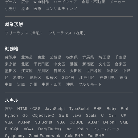
ゲーム
広告
web制作
ハードウェア
金融・不動産
メーカー
小売り
流通
医療
コンサルティング
就業形態
フリーランス（常駐）
フリーランス（在宅）
勤務地
確認中
北海道
東北
茨城県
栃木県
群馬県
埼玉県
千葉県
東京都
北区
千代田区
中央区
港区
新宿区
文京区
台東区
墨田区
江東区
品川区
目黒区
大田区
世田谷区
渋谷区
中野
区
杉並区
豊島区
板橋区
23区外
江戸川区
神奈川県
東海
中部
近畿
九州
中国・四国
沖縄
フルリモート
スキル
言語
HTML・CSS
JavaScript
TypeScript
PHP
Ruby
Perl
Python
Go
Objective-C
Swift
Java
Scala
C
C++
C#
VBA
VB.Net
VB Script
VBA
COBOL
ABAP
Delphi
SQL
PL/SQL
VC++
Dart(Flutter)
.net
Kotlin
フレームワーク
Symphony
Zend Framework
CakePHP
FuelPHP