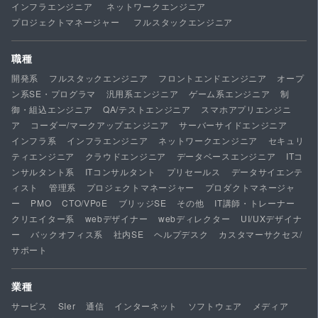
インフラエンジニア
ネットワークエンジニア
プロジェクトマネージャー
フルスタックエンジニア
職種
開発系
フルスタックエンジニア
フロントエンドエンジニア
オープ
ン系SE・プログラマ
汎用系エンジニア
ゲーム系エンジニア
制
御・組込エンジニア
QA/テストエンジニア
スマホアプリエンジニ
ア
コーダー/マークアップエンジニア
サーバーサイドエンジニア
インフラ系
インフラエンジニア
ネットワークエンジニア
セキュリ
ティエンジニア
クラウドエンジニア
データベースエンジニア
ITコ
ンサルタント系
ITコンサルタント
プリセールス
データサイエンテ
ィスト
管理系
プロジェクトマネージャー
プロダクトマネージャ
ー
PMO
CTO/VPoE
ブリッジSE
その他
IT講師・トレーナー
クリエイター系
webデザイナー
webディレクター
UI/UXデザイナ
ー
バックオフィス系
社内SE
ヘルプデスク
カスタマーサクセス/
サポート
業種
サービス
SIer
通信
インターネット
ソフトウェア
メディア