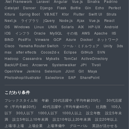
.Net Framework
Laravel
Angular
Vue.js
Sinatra
Padrino
Catalyst
Dancer
Django
Flask
Bottle
Gin
Echo
Perfect
Kitura
Spring Boot
VB.NET
Ktor
Flutter
Swift UI
Struts
Next.js
ライブラリ
jQuery
Node.js
Ajax
Vue.js
React
OS
Windows
Linux
UNIX
Solaris
AIX
HP-UX
Android
iOS
インフラ
Oracle
MySQL
その他
AWS
Apache
IIS
BIND
PostFix
Vmware
GCP
Azure
Docker
ネットワーク
Cisco
Yamaha Router Switch
ツール・ミドルウェア
Unity
3ds
max
after effects
Cocos2d-x
Eclipse
GitHub
SVN
Hadoop
Cassandra
Mybatis
TomCat
ActiveDirectory
BackUP Exec
Arcserve
Systemwalker
JP1
Tivoli
OpenView
Jenkins
Selenium
JUnit
Git
Maya
Photoshop/illustrator
Salesforce
SAP
SharePoint
こだわり条件
フレックスタイム制
年齢
20代活躍中（平均年齢20代）
30代活躍
中（平均年齢30代）
40代活躍中（平均年齢40代）
社員数
100人
以下
300人以下
1000人以下
1000人以上
設立年数
設立5年未
満
設立5年以上10年未満
設立10年以上20年未満
設立20年以上
上場/非上場
上場企業
上場準備中
グローバル
英語が活かせる