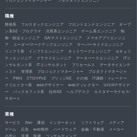
職種
開発系
フルスタックエンジニア
フロントエンドエンジニア
オープ
ン系SE・プログラマ
汎用系エンジニア
ゲーム系エンジニア
制
御・組込エンジニア
QA/テストエンジニア
スマホアプリエンジニ
ア
コーダー/マークアップエンジニア
サーバーサイドエンジニア
インフラ系
インフラエンジニア
ネットワークエンジニア
セキュリ
ティエンジニア
クラウドエンジニア
データベースエンジニア
ITコ
ンサルタント系
ITコンサルタント
プリセールス
データサイエンテ
ィスト
管理系
プロジェクトマネージャー
プロダクトマネージャ
ー
PMO
CTO/VPoE
ブリッジSE
その他
IT講師・トレーナー
クリエイター系
webデザイナー
webディレクター
UI/UXデザイナ
ー
バックオフィス系
社内SE
ヘルプデスク
カスタマーサクセス/
サポート
業種
サービス
SIer
通信
インターネット
ソフトウェア
メディア
ゲーム
広告
web制作
ハードウェア
金融・不動産
メーカー
小売り
流通
医療
コンサルティング