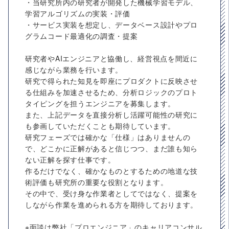
・当研究所内の研究者が開発した機械学習モデル、
学習アルゴリズムの実装・評価
・サービス実装を想定し、データベース設計やプロ
グラムコード最適化の調査・提案
研究者やAIエンジニアと協働し、経営視点を間近に
感じながら業務を行います。
研究で得られた知見を即座にプロダクトに反映させ
る仕組みを加速させるため、分析ロジックのプロト
タイピングを担うエンジニアを募集します。
また、上記データを直接分析し活躍可能性の研究に
も参画していただくことも期待しています。
研究フェーズでは確かな「仕様」はありませんの
で、どこかに正解があると信じつつ、まだ誰も知ら
ない正解を探す仕事です。
作るだけでなく、確かなものとするための地道な技
術評価も研究所の重要な役割となります。
その中で、受け身な作業者としてではなく、提案を
しながら作業を進められる方を期待しております。
※面談は弊社「プロエンジニア」のキャリアコンサル