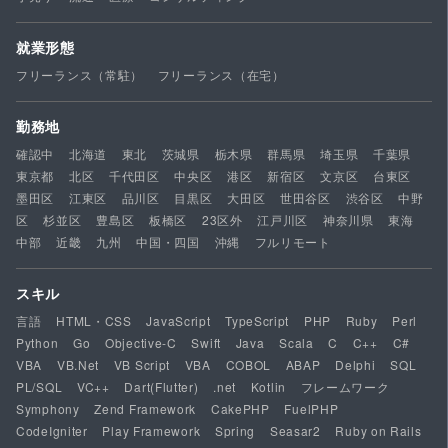
就業形態
フリーランス（常駐）
フリーランス（在宅）
勤務地
確認中
北海道
東北
茨城県
栃木県
群馬県
埼玉県
千葉県
東京都
北区
千代田区
中央区
港区
新宿区
文京区
台東区
墨田区
江東区
品川区
目黒区
大田区
世田谷区
渋谷区
中野
区
杉並区
豊島区
板橋区
23区外
江戸川区
神奈川県
東海
中部
近畿
九州
中国・四国
沖縄
フルリモート
スキル
言語
HTML・CSS
JavaScript
TypeScript
PHP
Ruby
Perl
Python
Go
Objective-C
Swift
Java
Scala
C
C++
C#
VBA
VB.Net
VB Script
VBA
COBOL
ABAP
Delphi
SQL
PL/SQL
VC++
Dart(Flutter)
.net
Kotlin
フレームワーク
Symphony
Zend Framework
CakePHP
FuelPHP
CodeIgniter
Play Framework
Spring
Seasar2
Ruby on Rails