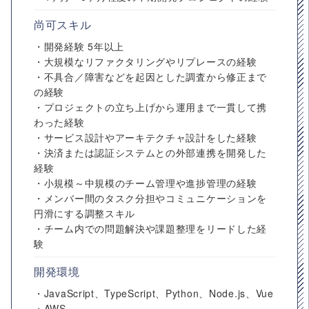
尚可スキル
・開発経験 5年以上
・大規模なリファクタリングやリプレースの経験
・不具合／障害などを起因とした調査から修正まで
の経験
・プロジェクトの立ち上げから運用まで一貫して携
わった経験
・サービス設計やアーキテクチャ設計をした経験
・決済または認証システムとの外部連携を開発した
経験
・小規模～中規模のチーム管理や進捗管理の経験
・メンバー間のタスク分担やコミュニケーションを
円滑にする調整スキル
・チーム内での問題解決や課題整理をリードした経
験
開発環境
・JavaScript、TypeScript、Python、Node.js、Vue
・AWS