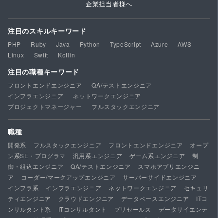
企業担当者様へ
注目のスキルキーワード
PHP
Ruby
Java
Python
TypeScript
Azure
AWS
Linux
Swift
Kotlin
注目の職種キーワード
フロントエンドエンジニア
QA/テストエンジニア
インフラエンジニア
ネットワークエンジニア
プロジェクトマネージャー
フルスタックエンジニア
職種
開発系
フルスタックエンジニア
フロントエンドエンジニア
オープ
ン系SE・プログラマ
汎用系エンジニア
ゲーム系エンジニア
制
御・組込エンジニア
QA/テストエンジニア
スマホアプリエンジニ
ア
コーダー/マークアップエンジニア
サーバーサイドエンジニア
インフラ系
インフラエンジニア
ネットワークエンジニア
セキュリ
ティエンジニア
クラウドエンジニア
データベースエンジニア
ITコ
ンサルタント系
ITコンサルタント
プリセールス
データサイエンテ