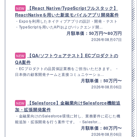
【React Native/TypeScriptフルスタック】
NEW
ReactNativeを用いた新規モバイルアプリ開発案件
・Expoを利用したネイティブアプリの設計・開発・テスト
・TypeScriptを用いたAPIおよびバックエンド開...
月額単価：50万円〜80万円
2026年08月07日
【QA/ソフトウェアテスト】ECプロダクトの
NEW
QA案件
・ECプロダクトの品質保証業務をご担当いただきます。 ・
日本側の顧客開発チームと直接コミュニケーショ...
月額単価：50万円〜
2026年08月06日
【Salesforce】金融業向けSalesforce機能追
NEW
加・拡張開発案件
・金融業向けのSalesforce環境に対し、業務要件に応じた機
能追加・拡張開発を行う案件です。 ・Salesfor...
月額単価：80万円〜
2026年08月06日