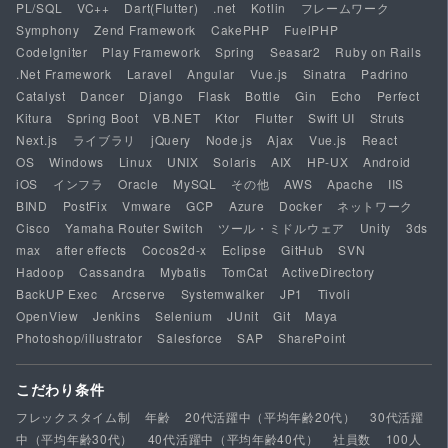
PL/SQL
VC++
Dart(Flutter)
.net
Kotlin
フレームワーク
Symphony
Zend Framework
CakePHP
FuelPHP
CodeIgniter
Play Framework
Spring
Seasar2
Ruby on Rails
.Net Framework
Laravel
Angular
Vue.js
Sinatra
Padrino
Catalyst
Dancer
Django
Flask
Bottle
Gin
Echo
Perfect
Kitura
Spring Boot
VB.NET
Ktor
Flutter
Swift UI
Struts
Next.js
ライブラリ
jQuery
Node.js
Ajax
Vue.js
React
OS
Windows
Linux
UNIX
Solaris
AIX
HP-UX
Android
iOS
インフラ
Oracle
MySQL
その他
AWS
Apache
IIS
BIND
PostFix
Vmware
GCP
Azure
Docker
ネットワーク
Cisco
Yamaha Router Switch
ツール・ミドルウェア
Unity
3ds
max
after effects
Cocos2d-x
Eclipse
GitHub
SVN
Hadoop
Cassandra
Mybatis
TomCat
ActiveDirectory
BackUP Exec
Arcserve
Systemwalker
JP1
Tivoli
OpenView
Jenkins
Selenium
JUnit
Git
Maya
Photoshop/illustrator
Salesforce
SAP
SharePoint
こだわり条件
フレックスタイム制
年齢
20代活躍中（平均年齢20代）
30代活躍
中（平均年齢30代）
40代活躍中（平均年齢40代）
社員数
100人