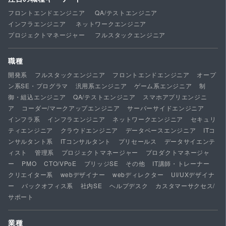
フロントエンドエンジニア
QA/テストエンジニア
インフラエンジニア
ネットワークエンジニア
プロジェクトマネージャー
フルスタックエンジニア
職種
開発系
フルスタックエンジニア
フロントエンドエンジニア
オープ
ン系SE・プログラマ
汎用系エンジニア
ゲーム系エンジニア
制
御・組込エンジニア
QA/テストエンジニア
スマホアプリエンジニ
ア
コーダー/マークアップエンジニア
サーバーサイドエンジニア
インフラ系
インフラエンジニア
ネットワークエンジニア
セキュリ
ティエンジニア
クラウドエンジニア
データベースエンジニア
ITコ
ンサルタント系
ITコンサルタント
プリセールス
データサイエンテ
ィスト
管理系
プロジェクトマネージャー
プロダクトマネージャ
ー
PMO
CTO/VPoE
ブリッジSE
その他
IT講師・トレーナー
クリエイター系
webデザイナー
webディレクター
UI/UXデザイナ
ー
バックオフィス系
社内SE
ヘルプデスク
カスタマーサクセス/
サポート
業種