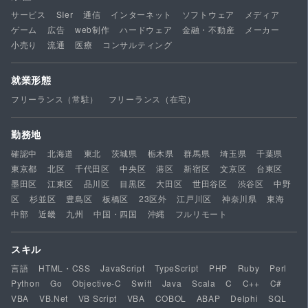
サービス
SIer
通信
インターネット
ソフトウェア
メディア
ゲーム
広告
web制作
ハードウェア
金融・不動産
メーカー
小売り
流通
医療
コンサルティング
就業形態
フリーランス（常駐）
フリーランス（在宅）
勤務地
確認中
北海道
東北
茨城県
栃木県
群馬県
埼玉県
千葉県
東京都
北区
千代田区
中央区
港区
新宿区
文京区
台東区
墨田区
江東区
品川区
目黒区
大田区
世田谷区
渋谷区
中野
区
杉並区
豊島区
板橋区
23区外
江戸川区
神奈川県
東海
中部
近畿
九州
中国・四国
沖縄
フルリモート
スキル
言語
HTML・CSS
JavaScript
TypeScript
PHP
Ruby
Perl
Python
Go
Objective-C
Swift
Java
Scala
C
C++
C#
VBA
VB.Net
VB Script
VBA
COBOL
ABAP
Delphi
SQL