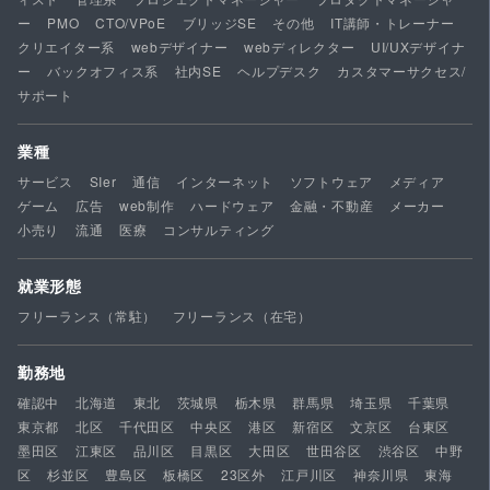
ー
PMO
CTO/VPoE
ブリッジSE
その他
IT講師・トレーナー
クリエイター系
webデザイナー
webディレクター
UI/UXデザイナ
ー
バックオフィス系
社内SE
ヘルプデスク
カスタマーサクセス/
サポート
業種
サービス
SIer
通信
インターネット
ソフトウェア
メディア
ゲーム
広告
web制作
ハードウェア
金融・不動産
メーカー
小売り
流通
医療
コンサルティング
就業形態
フリーランス（常駐）
フリーランス（在宅）
勤務地
確認中
北海道
東北
茨城県
栃木県
群馬県
埼玉県
千葉県
東京都
北区
千代田区
中央区
港区
新宿区
文京区
台東区
墨田区
江東区
品川区
目黒区
大田区
世田谷区
渋谷区
中野
区
杉並区
豊島区
板橋区
23区外
江戸川区
神奈川県
東海