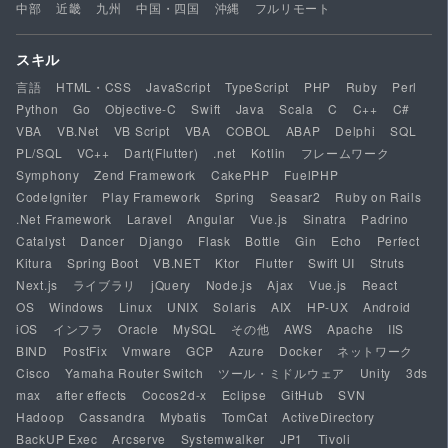
中部
近畿
九州
中国・四国
沖縄
フルリモート
スキル
言語
HTML・CSS
JavaScript
TypeScript
PHP
Ruby
Perl
Python
Go
Objective-C
Swift
Java
Scala
C
C++
C#
VBA
VB.Net
VB Script
VBA
COBOL
ABAP
Delphi
SQL
PL/SQL
VC++
Dart(Flutter)
.net
Kotlin
フレームワーク
Symphony
Zend Framework
CakePHP
FuelPHP
CodeIgniter
Play Framework
Spring
Seasar2
Ruby on Rails
.Net Framework
Laravel
Angular
Vue.js
Sinatra
Padrino
Catalyst
Dancer
Django
Flask
Bottle
Gin
Echo
Perfect
Kitura
Spring Boot
VB.NET
Ktor
Flutter
Swift UI
Struts
Next.js
ライブラリ
jQuery
Node.js
Ajax
Vue.js
React
OS
Windows
Linux
UNIX
Solaris
AIX
HP-UX
Android
iOS
インフラ
Oracle
MySQL
その他
AWS
Apache
IIS
BIND
PostFix
Vmware
GCP
Azure
Docker
ネットワーク
Cisco
Yamaha Router Switch
ツール・ミドルウェア
Unity
3ds
max
after effects
Cocos2d-x
Eclipse
GitHub
SVN
Hadoop
Cassandra
Mybatis
TomCat
ActiveDirectory
BackUP Exec
Arcserve
Systemwalker
JP1
Tivoli