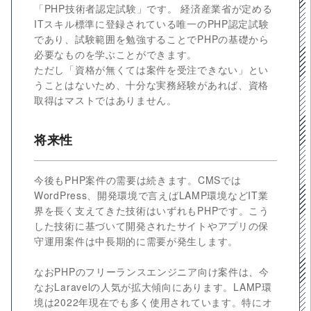
「PHP技術者認定試験」です。 経済産業省が定める
ITスキル標準に登録されている唯一のPHP認定試験
であり、試験範囲を勉強することでPHPの基礎から
必要なものを学ぶことができます。
ただし「資格が無くては案件を受注できない」とい
うことはないため、十分な実務経験があれば、資格
取得はマストではありません。
将来性
今後もPHP案件の需要は続きます。CMSでは
WordPress、開発環境で言えばLAMP環境などIT業
界を長く支えてきた技術はいずれもPHPです。こう
した技術に基づいて開発されたサイトやアプリの保
守運用案件は中長期的に需要が発生します。
なおPHPのフリーランスエンジニア向け案件は、今
なおLaravelの人気が拡大傾向にあります。LAMP環
境は2022年現在でも多く使用されています。特にオ