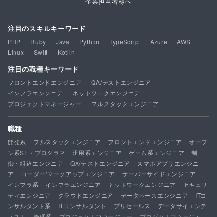
企業担当者様へ
注目のスキルキーワード
PHP
Ruby
Java
Python
TypeScript
Azure
AWS
Linux
Swift
Kotlin
注目の職種キーワード
フロントエンドエンジニア
QA/テストエンジニア
インフラエンジニア
ネットワークエンジニア
プロジェクトマネージャー
フルスタックエンジニア
職種
開発系
フルスタックエンジニア
フロントエンドエンジニア
オープ
ン系SE・プログラマ
汎用系エンジニア
ゲーム系エンジニア
制
御・組込エンジニア
QA/テストエンジニア
スマホアプリエンジニ
ア
コーダー/マークアップエンジニア
サーバーサイドエンジニア
インフラ系
インフラエンジニア
ネットワークエンジニア
セキュリ
ティエンジニア
クラウドエンジニア
データベースエンジニア
ITコ
ンサルタント系
ITコンサルタント
プリセールス
データサイエンテ
ィスト
管理系
プロジェクトマネージャー
プロダクトマネージャ