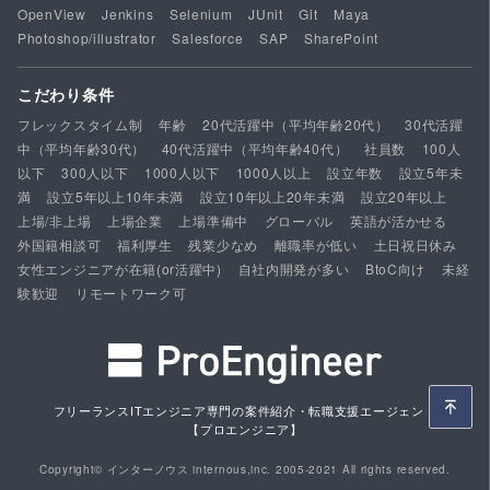
OpenView
Jenkins
Selenium
JUnit
Git
Maya
Photoshop/illustrator
Salesforce
SAP
SharePoint
こだわり条件
フレックスタイム制
年齢
20代活躍中（平均年齢20代）
30代活躍
中（平均年齢30代）
40代活躍中（平均年齢40代）
社員数
100人
以下
300人以下
1000人以下
1000人以上
設立年数
設立5年未
満
設立5年以上10年未満
設立10年以上20年未満
設立20年以上
上場/非上場
上場企業
上場準備中
グローバル
英語が活かせる
外国籍相談可
福利厚生
残業少なめ
離職率が低い
土日祝日休み
女性エンジニアが在籍(or活躍中)
自社内開発が多い
BtoC向け
未経
験歓迎
リモートワーク可
フリーランスITエンジニア専門の案件紹介・転職支援エージェント
【プロエンジニア】
Copyright© インターノウス internous,inc. 2005-2021 All rights reserved.