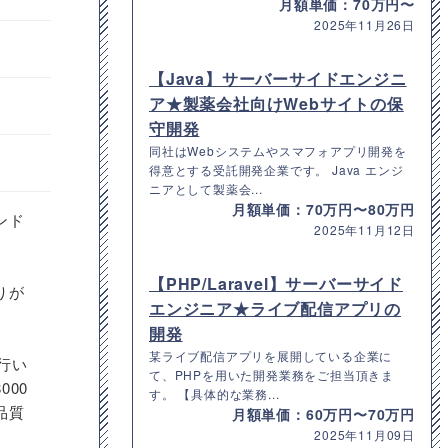
月額単価：70万円〜
2025年11月26日
【Java】サーバーサイドエンジニ
ア★製薬会社向けWebサイトの保
守開発
同社はWebシステムやスマフォアプリ開発を
得意とする受託開発企業です。 Java エンジ
ニアとして製薬会...
月額単価：70万円〜80万円
ンド
2025年11月12日
【PHP/Laravel】サーバーサイド
りが
エンジニア★ライブ配信アプリの
開発
某ライブ配信アプリを展開している企業に
行い
て、PHPを用いた開発業務をご担当頂きま
00
す。 【具体的な業務...
品質
月額単価：60万円〜70万円
2025年11月09日