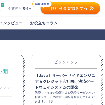
0
企業担当者様へ
プ
インタビュー
お役立ちコラム
ピックアップ
の開
【Java】サーバーサイドエンジニ
ア★クレジット会社向け決済ゲー
トウェイシステムの開発
決済ファイルの受領および決済サービスへの
伝送システムの設計・開発を担当していただ
きます。 【具...