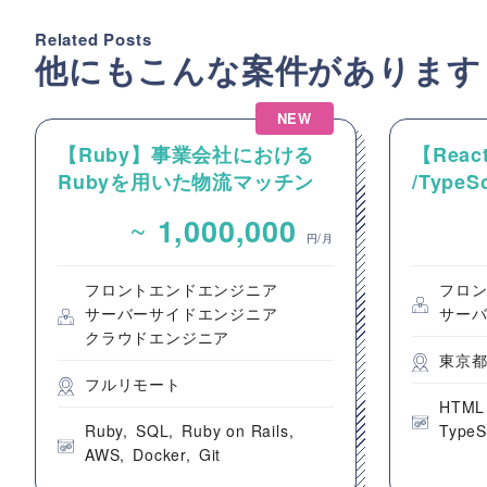
Related Posts
他にもこんな案件があります
NEW
【Ruby】事業会社における
【React
Rubyを用いた物流マッチン
/Type
グプラットフォームのバック
動画コ
~
1,000,000
エンドエンジニア募集
のフロ
円/月
フロントエンドエンジニア
フロ
サーバーサイドエンジニア
サー
クラウドエンジニア
東京
フルリモート
HTML
Ruby
SQL
Ruby on Rails
TypeS
AWS
Docker
Git