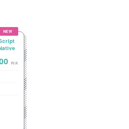
NEW
NEW
Script
【Salesforce】金融業向け
tive
Salesforce機能追加・拡張開
アプリ
発案件
~
000
800,000
円/月
円/月
フロントエンドエンジニア
オープン系SE・プログラマ
東京都
JavaScript
GitHub
Git