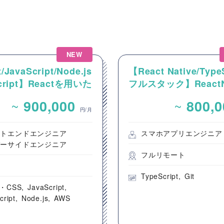
NEW
/JavaScript/Node.js
【React Native/Type
Script】Reactを用いた
フルスタック】ReactNa
ンテンツ配信システム
を用いた新規モバイル
~
~
900,000
800,
ントエンド開発案件
開発案件
円/月
ントエンドエンジニア
スマホアプリエンジニア
バーサイドエンジニア
フルリモート
都
TypeScript
Git
・CSS
JavaScript
cript
Node.js
AWS