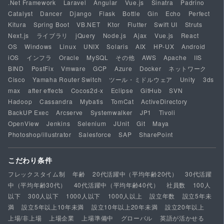
.Net Framework
Laravel
Angular
Vue.js
Sinatra
Padrino
Catalyst
Dancer
Django
Flask
Bottle
Gin
Echo
Perfect
Kitura
Spring Boot
VB.NET
Ktor
Flutter
Swift UI
Struts
Next.js
ライブラリ
jQuery
Node.js
Ajax
Vue.js
React
OS
Windows
Linux
UNIX
Solaris
AIX
HP-UX
Android
iOS
インフラ
Oracle
MySQL
その他
AWS
Apache
IIS
BIND
PostFix
Vmware
GCP
Azure
Docker
ネットワーク
Cisco
Yamaha Router Switch
ツール・ミドルウェア
Unity
3ds
max
after effects
Cocos2d-x
Eclipse
GitHub
SVN
Hadoop
Cassandra
Mybatis
TomCat
ActiveDirectory
BackUP Exec
Arcserve
Systemwalker
JP1
Tivoli
OpenView
Jenkins
Selenium
JUnit
Git
Maya
Photoshop/illustrator
Salesforce
SAP
SharePoint
こだわり条件
フレックスタイム制
年齢
20代活躍中（平均年齢20代）
30代活躍
中（平均年齢30代）
40代活躍中（平均年齢40代）
社員数
100人
以下
300人以下
1000人以下
1000人以上
設立年数
設立5年未
満
設立5年以上10年未満
設立10年以上20年未満
設立20年以上
上場/非上場
上場企業
上場準備中
グローバル
英語が活かせる