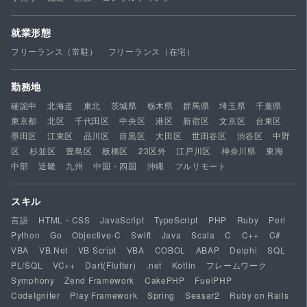
就業形態
フリーランス（常駐）
フリーランス（在宅）
勤務地
確認中
北海道
東北
茨城県
栃木県
群馬県
埼玉県
千葉県
東京都
北区
千代田区
中央区
港区
新宿区
文京区
台東区
墨田区
江東区
品川区
目黒区
大田区
世田谷区
渋谷区
中野
区
杉並区
豊島区
板橋区
23区外
江戸川区
神奈川県
東海
中部
近畿
九州
中国・四国
沖縄
フルリモート
スキル
言語
HTML・CSS
JavaScript
TypeScript
PHP
Ruby
Perl
Python
Go
Objective-C
Swift
Java
Scala
C
C++
C#
VBA
VB.Net
VB Script
VBA
COBOL
ABAP
Delphi
SQL
PL/SQL
VC++
Dart(Flutter)
.net
Kotlin
フレームワーク
Symphony
Zend Framework
CakePHP
FuelPHP
CodeIgniter
Play Framework
Spring
Seasar2
Ruby on Rails