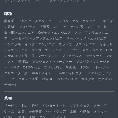
職種
開発系
フルスタックエンジニア
フロントエンドエンジニア
オープ
ン系SE・プログラマ
汎用系エンジニア
ゲーム系エンジニア
制
御・組込エンジニア
QA/テストエンジニア
スマホアプリエンジニ
ア
コーダー/マークアップエンジニア
サーバーサイドエンジニア
インフラ系
インフラエンジニア
ネットワークエンジニア
セキュリ
ティエンジニア
クラウドエンジニア
データベースエンジニア
ITコ
ンサルタント系
ITコンサルタント
プリセールス
データサイエンテ
ィスト
管理系
プロジェクトマネージャー
プロダクトマネージャ
ー
PMO
CTO/VPoE
ブリッジSE
その他
IT講師・トレーナー
クリエイター系
webデザイナー
webディレクター
UI/UXデザイナ
ー
バックオフィス系
社内SE
ヘルプデスク
カスタマーサクセス/
サポート
業種
サービス
SIer
通信
インターネット
ソフトウェア
メディア
ゲーム
広告
web制作
ハードウェア
金融・不動産
メーカー
小売り
流通
医療
コンサルティング