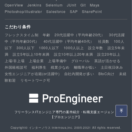
OpenView
Jenkins
Selenium
JUnit
Git
Maya
Photoshop/illustrator
Salesforce
SAP
SharePoint
こだわり条件
フレックスタイム制
年齢
20代活躍中（平均年齢20代）
30代活躍
中（平均年齢30代）
40代活躍中（平均年齢40代）
社員数
100人
以下
300人以下
1000人以下
1000人以上
設立年数
設立5年未
満
設立5年以上10年未満
設立10年以上20年未満
設立20年以上
上場/非上場
上場企業
上場準備中
グローバル
英語が活かせる
外国籍相談可
福利厚生
残業少なめ
離職率が低い
土日祝日休み
女性エンジニアが在籍(or活躍中)
自社内開発が多い
BtoC向け
未経
験歓迎
リモートワーク可
フリーランスITエンジニア専門の案件紹介・転職支援エージェント
【プロエンジニア】
Copyright© インターノウス internous,inc. 2005-2021 All rights reserved.