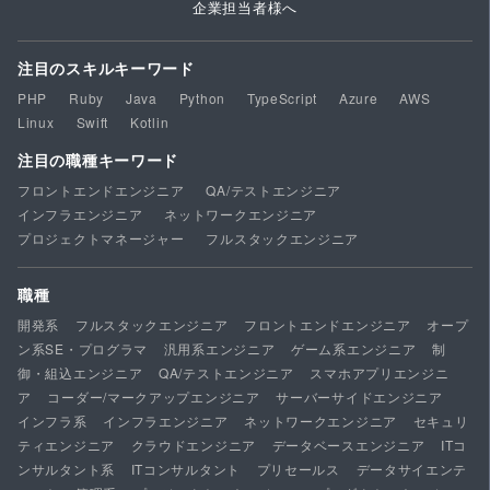
企業担当者様へ
注目のスキルキーワード
PHP
Ruby
Java
Python
TypeScript
Azure
AWS
Linux
Swift
Kotlin
注目の職種キーワード
フロントエンドエンジニア
QA/テストエンジニア
インフラエンジニア
ネットワークエンジニア
プロジェクトマネージャー
フルスタックエンジニア
職種
開発系
フルスタックエンジニア
フロントエンドエンジニア
オープ
ン系SE・プログラマ
汎用系エンジニア
ゲーム系エンジニア
制
御・組込エンジニア
QA/テストエンジニア
スマホアプリエンジニ
ア
コーダー/マークアップエンジニア
サーバーサイドエンジニア
インフラ系
インフラエンジニア
ネットワークエンジニア
セキュリ
ティエンジニア
クラウドエンジニア
データベースエンジニア
ITコ
ンサルタント系
ITコンサルタント
プリセールス
データサイエンテ