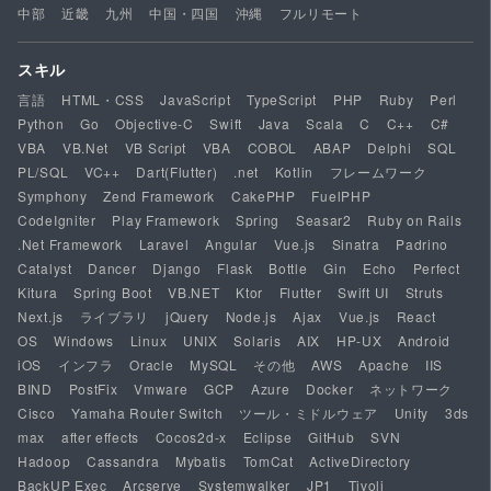
中部
近畿
九州
中国・四国
沖縄
フルリモート
スキル
言語
HTML・CSS
JavaScript
TypeScript
PHP
Ruby
Perl
Python
Go
Objective-C
Swift
Java
Scala
C
C++
C#
VBA
VB.Net
VB Script
VBA
COBOL
ABAP
Delphi
SQL
PL/SQL
VC++
Dart(Flutter)
.net
Kotlin
フレームワーク
Symphony
Zend Framework
CakePHP
FuelPHP
CodeIgniter
Play Framework
Spring
Seasar2
Ruby on Rails
.Net Framework
Laravel
Angular
Vue.js
Sinatra
Padrino
Catalyst
Dancer
Django
Flask
Bottle
Gin
Echo
Perfect
Kitura
Spring Boot
VB.NET
Ktor
Flutter
Swift UI
Struts
Next.js
ライブラリ
jQuery
Node.js
Ajax
Vue.js
React
OS
Windows
Linux
UNIX
Solaris
AIX
HP-UX
Android
iOS
インフラ
Oracle
MySQL
その他
AWS
Apache
IIS
BIND
PostFix
Vmware
GCP
Azure
Docker
ネットワーク
Cisco
Yamaha Router Switch
ツール・ミドルウェア
Unity
3ds
max
after effects
Cocos2d-x
Eclipse
GitHub
SVN
Hadoop
Cassandra
Mybatis
TomCat
ActiveDirectory
BackUP Exec
Arcserve
Systemwalker
JP1
Tivoli