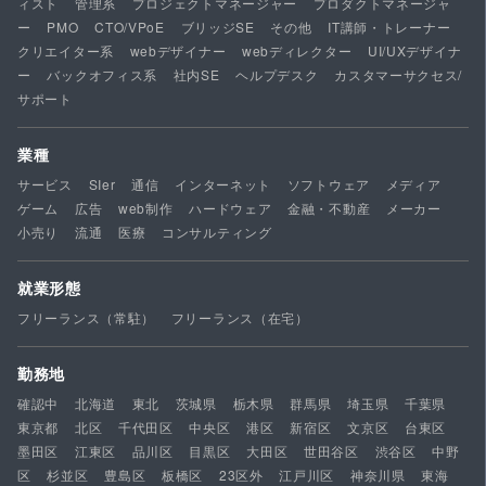
ィスト
管理系
プロジェクトマネージャー
プロダクトマネージャ
ー
PMO
CTO/VPoE
ブリッジSE
その他
IT講師・トレーナー
クリエイター系
webデザイナー
webディレクター
UI/UXデザイナ
ー
バックオフィス系
社内SE
ヘルプデスク
カスタマーサクセス/
サポート
業種
サービス
SIer
通信
インターネット
ソフトウェア
メディア
ゲーム
広告
web制作
ハードウェア
金融・不動産
メーカー
小売り
流通
医療
コンサルティング
就業形態
フリーランス（常駐）
フリーランス（在宅）
勤務地
確認中
北海道
東北
茨城県
栃木県
群馬県
埼玉県
千葉県
東京都
北区
千代田区
中央区
港区
新宿区
文京区
台東区
墨田区
江東区
品川区
目黒区
大田区
世田谷区
渋谷区
中野
区
杉並区
豊島区
板橋区
23区外
江戸川区
神奈川県
東海