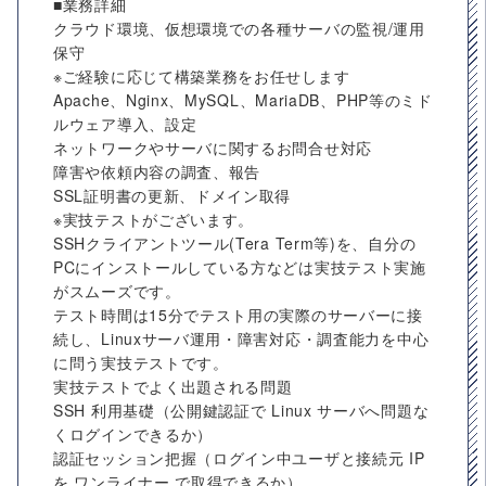
■業務詳細
クラウド環境、仮想環境での各種サーバの監視/運用
保守
※ご経験に応じて構築業務をお任せします
Apache、Nginx、MySQL、MariaDB、PHP等のミド
ルウェア導入、設定
ネットワークやサーバに関するお問合せ対応
障害や依頼内容の調査、報告
SSL証明書の更新、ドメイン取得
※実技テストがございます。
SSHクライアントツール(Tera Term等)を、自分の
PCにインストールしている方などは実技テスト実施
がスムーズです。
テスト時間は15分でテスト用の実際のサーバーに接
続し、Linuxサーバ運用・障害対応・調査能力を中心
に問う実技テストです。
実技テストでよく出題される問題
SSH 利⽤基礎（公開鍵認証で Linux サーバへ問題な
くログインできるか）
認証セッション把握（ログイン中ユーザと接続元 IP
を ワンライナー で取得できるか）