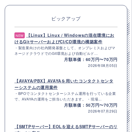
ピックアップ
【Linux】Linux / Windowsの混在環境にお
NEW
けるGitサーバーおよびCI/CD環境の構築案件
・製造業向けの社内開発基盤として、オンプレミスおよびマ
ネージドクラウドでのGit環境および自動ビルド...
月額単価：60万円〜70万円
2026年08月05日
【AVAYA/PBX】AVAYAを用いたコンタクトセンタ
ーシステムの運用案件
・BPOでコンタクトセンターシステム運用を行っている企業
で、AVAYAの運用をご担当いただきます。 ・現場...
月額単価：50万円〜70万円
2026年07月29日
【SMTPサーバー】EOLを迎えるSMTPサーバーのリ