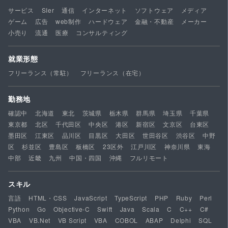
サービス
SIer
通信
インターネット
ソフトウェア
メディア
ゲーム
広告
web制作
ハードウェア
金融・不動産
メーカー
小売り
流通
医療
コンサルティング
就業形態
フリーランス（常駐）
フリーランス（在宅）
勤務地
確認中
北海道
東北
茨城県
栃木県
群馬県
埼玉県
千葉県
東京都
北区
千代田区
中央区
港区
新宿区
文京区
台東区
墨田区
江東区
品川区
目黒区
大田区
世田谷区
渋谷区
中野
区
杉並区
豊島区
板橋区
23区外
江戸川区
神奈川県
東海
中部
近畿
九州
中国・四国
沖縄
フルリモート
スキル
言語
HTML・CSS
JavaScript
TypeScript
PHP
Ruby
Perl
Python
Go
Objective-C
Swift
Java
Scala
C
C++
C#
VBA
VB.Net
VB Script
VBA
COBOL
ABAP
Delphi
SQL