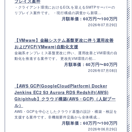
プレイス案件
・クライアント環境におけるEOLを迎えるSMTPサーバーの
リプレイス案件です。 ・現行構成の調査から新環...
月額単価：60万円〜100万円
2026年07月29日
【VMware】金融システム基盤更改に伴う運用改善
およびVCF(VMware)自動化支援
金融系オンプレミス基盤更改に伴い、運用改善とVM環境の自
動化を推進する案件です。 更改先VM環境の初...
月額単価：60万円〜80万円
2026年07月08日
【AWS GCP(GoogleCloudPlatform) Docker
Jenkins EC2 S3 Aurora RDS Redshift(AWS)
Git/github】クラウド構築(AWS・GCP)（人財プー
ル）
AWS・GCPを中心としたクラウド基盤の設計・構築・検証を
支援する案件です。非機能要件定義から全体構成...
月額単価：60万円〜100万円
2026年06月29日