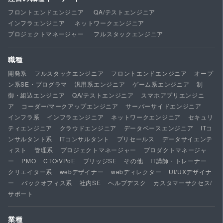
フロントエンドエンジニア
QA/テストエンジニア
インフラエンジニア
ネットワークエンジニア
プロジェクトマネージャー
フルスタックエンジニア
職種
開発系
フルスタックエンジニア
フロントエンドエンジニア
オープ
ン系SE・プログラマ
汎用系エンジニア
ゲーム系エンジニア
制
御・組込エンジニア
QA/テストエンジニア
スマホアプリエンジニ
ア
コーダー/マークアップエンジニア
サーバーサイドエンジニア
インフラ系
インフラエンジニア
ネットワークエンジニア
セキュリ
ティエンジニア
クラウドエンジニア
データベースエンジニア
ITコ
ンサルタント系
ITコンサルタント
プリセールス
データサイエンテ
ィスト
管理系
プロジェクトマネージャー
プロダクトマネージャ
ー
PMO
CTO/VPoE
ブリッジSE
その他
IT講師・トレーナー
クリエイター系
webデザイナー
webディレクター
UI/UXデザイナ
ー
バックオフィス系
社内SE
ヘルプデスク
カスタマーサクセス/
サポート
業種