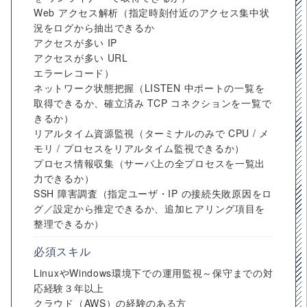
Web アクセス解析（指定時刻付近のアクセス集中状
況をログから抽出できるか
アクセスが多い IP
アクセスが多い URL
エラーレコード）
ネットワーク状態把握（LISTEN 中ポートの一覧を
取得できるか、確⽴済み TCP コネクションを一覧で
きるか）
リアルタイム資源監視（ターミナルのみで CPU / メ
モリ / プロセスをリアルタイム監視できるか）
プロセス情報収集（サーバ上の全プロセスを一覧出
⼒できるか）
SSH 障害調査（指定ユーザ・IP の接続失敗原因をロ
グ／設定から推定できるか、追加ヒアリング項⽬を
整理できるか）
必須スキル
LinuxやWindows環境下での運用監視～保守までの対
応経験３年以上
クラウド（AWS）の経験のある方