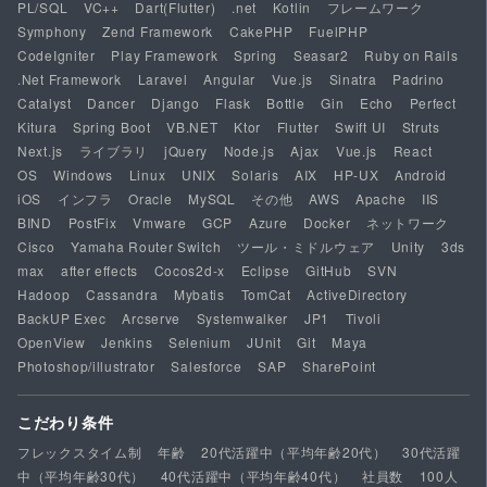
PL/SQL
VC++
Dart(Flutter)
.net
Kotlin
フレームワーク
Symphony
Zend Framework
CakePHP
FuelPHP
CodeIgniter
Play Framework
Spring
Seasar2
Ruby on Rails
.Net Framework
Laravel
Angular
Vue.js
Sinatra
Padrino
Catalyst
Dancer
Django
Flask
Bottle
Gin
Echo
Perfect
Kitura
Spring Boot
VB.NET
Ktor
Flutter
Swift UI
Struts
Next.js
ライブラリ
jQuery
Node.js
Ajax
Vue.js
React
OS
Windows
Linux
UNIX
Solaris
AIX
HP-UX
Android
iOS
インフラ
Oracle
MySQL
その他
AWS
Apache
IIS
BIND
PostFix
Vmware
GCP
Azure
Docker
ネットワーク
Cisco
Yamaha Router Switch
ツール・ミドルウェア
Unity
3ds
max
after effects
Cocos2d-x
Eclipse
GitHub
SVN
Hadoop
Cassandra
Mybatis
TomCat
ActiveDirectory
BackUP Exec
Arcserve
Systemwalker
JP1
Tivoli
OpenView
Jenkins
Selenium
JUnit
Git
Maya
Photoshop/illustrator
Salesforce
SAP
SharePoint
こだわり条件
フレックスタイム制
年齢
20代活躍中（平均年齢20代）
30代活躍
中（平均年齢30代）
40代活躍中（平均年齢40代）
社員数
100人