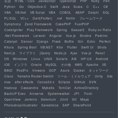
言語
HTML・CSS
JavaScript
TypeScript
PHP
Ruby
Perl
Python
Go
Objective-C
Swift
Java
Scala
C
C++
C#
VBA
VB.Net
VB Script
VBA
COBOL
ABAP
Delphi
SQL
PL/SQL
VC++
Dart(Flutter)
.net
Kotlin
フレームワーク
Symphony
Zend Framework
CakePHP
FuelPHP
CodeIgniter
Play Framework
Spring
Seasar2
Ruby on Rails
.Net Framework
Laravel
Angular
Vue.js
Sinatra
Padrino
Catalyst
Dancer
Django
Flask
Bottle
Gin
Echo
Perfect
Kitura
Spring Boot
VB.NET
Ktor
Flutter
Swift UI
Struts
Next.js
ライブラリ
jQuery
Node.js
Ajax
Vue.js
React
OS
Windows
Linux
UNIX
Solaris
AIX
HP-UX
Android
iOS
インフラ
Oracle
MySQL
その他
AWS
Apache
IIS
BIND
PostFix
Vmware
GCP
Azure
Docker
ネットワーク
Cisco
Yamaha Router Switch
ツール・ミドルウェア
Unity
3ds
max
after effects
Cocos2d-x
Eclipse
GitHub
SVN
Hadoop
Cassandra
Mybatis
TomCat
ActiveDirectory
BackUP Exec
Arcserve
Systemwalker
JP1
Tivoli
OpenView
Jenkins
Selenium
JUnit
Git
Maya
Photoshop/illustrator
Salesforce
SAP
SharePoint