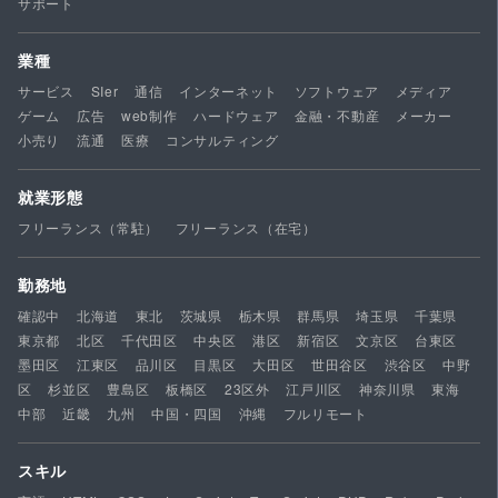
サポート
業種
サービス
SIer
通信
インターネット
ソフトウェア
メディア
ゲーム
広告
web制作
ハードウェア
金融・不動産
メーカー
小売り
流通
医療
コンサルティング
就業形態
フリーランス（常駐）
フリーランス（在宅）
勤務地
確認中
北海道
東北
茨城県
栃木県
群馬県
埼玉県
千葉県
東京都
北区
千代田区
中央区
港区
新宿区
文京区
台東区
墨田区
江東区
品川区
目黒区
大田区
世田谷区
渋谷区
中野
区
杉並区
豊島区
板橋区
23区外
江戸川区
神奈川県
東海
中部
近畿
九州
中国・四国
沖縄
フルリモート
スキル