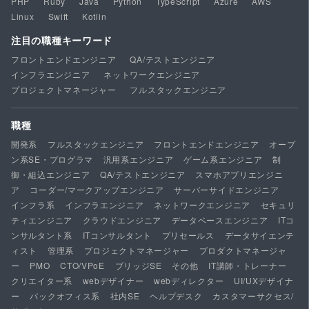
PHP
Ruby
Java
Python
TypeScript
Azure
AWS
Linux
Swift
Kotlin
注目の職種キーワード
フロントエンドエンジニア
QA/テストエンジニア
インフラエンジニア
ネットワークエンジニア
プロジェクトマネージャー
フルスタックエンジニア
職種
開発系
フルスタックエンジニア
フロントエンドエンジニア
オープ
ン系SE・プログラマ
汎用系エンジニア
ゲーム系エンジニア
制
御・組込エンジニア
QA/テストエンジニア
スマホアプリエンジニ
ア
コーダー/マークアップエンジニア
サーバーサイドエンジニア
インフラ系
インフラエンジニア
ネットワークエンジニア
セキュリ
ティエンジニア
クラウドエンジニア
データベースエンジニア
ITコ
ンサルタント系
ITコンサルタント
プリセールス
データサイエンテ
ィスト
管理系
プロジェクトマネージャー
プロダクトマネージャ
ー
PMO
CTO/VPoE
ブリッジSE
その他
IT講師・トレーナー
クリエイター系
webデザイナー
webディレクター
UI/UXデザイナ
ー
バックオフィス系
社内SE
ヘルプデスク
カスタマーサクセス/