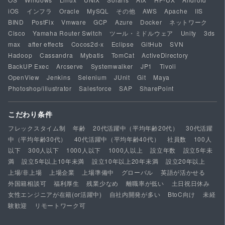
iOS
インフラ
Oracle
MySQL
その他
AWS
Apache
IIS
BIND
PostFix
Vmware
GCP
Azure
Docker
ネットワーク
Cisco
Yamaha Router Switch
ツール・ミドルウェア
Unity
3ds
max
after effects
Cocos2d-x
Eclipse
GitHub
SVN
Hadoop
Cassandra
Mybatis
TomCat
ActiveDirectory
BackUP Exec
Arcserve
Systemwalker
JP1
Tivoli
OpenView
Jenkins
Selenium
JUnit
Git
Maya
Photoshop/illustrator
Salesforce
SAP
SharePoint
こだわり条件
フレックスタイム制
年齢
20代活躍中（平均年齢20代）
30代活躍
中（平均年齢30代）
40代活躍中（平均年齢40代）
社員数
100人
以下
300人以下
1000人以下
1000人以上
設立年数
設立5年未
満
設立5年以上10年未満
設立10年以上20年未満
設立20年以上
上場/非上場
上場企業
上場準備中
グローバル
英語が活かせる
外国籍相談可
福利厚生
残業少なめ
離職率が低い
土日祝日休み
女性エンジニアが在籍(or活躍中)
自社内開発が多い
BtoC向け
未経
験歓迎
リモートワーク可