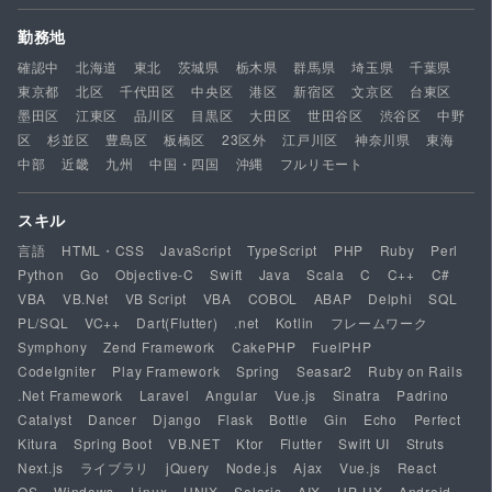
勤務地
確認中
北海道
東北
茨城県
栃木県
群馬県
埼玉県
千葉県
東京都
北区
千代田区
中央区
港区
新宿区
文京区
台東区
墨田区
江東区
品川区
目黒区
大田区
世田谷区
渋谷区
中野
区
杉並区
豊島区
板橋区
23区外
江戸川区
神奈川県
東海
中部
近畿
九州
中国・四国
沖縄
フルリモート
スキル
言語
HTML・CSS
JavaScript
TypeScript
PHP
Ruby
Perl
Python
Go
Objective-C
Swift
Java
Scala
C
C++
C#
VBA
VB.Net
VB Script
VBA
COBOL
ABAP
Delphi
SQL
PL/SQL
VC++
Dart(Flutter)
.net
Kotlin
フレームワーク
Symphony
Zend Framework
CakePHP
FuelPHP
CodeIgniter
Play Framework
Spring
Seasar2
Ruby on Rails
.Net Framework
Laravel
Angular
Vue.js
Sinatra
Padrino
Catalyst
Dancer
Django
Flask
Bottle
Gin
Echo
Perfect
Kitura
Spring Boot
VB.NET
Ktor
Flutter
Swift UI
Struts
Next.js
ライブラリ
jQuery
Node.js
Ajax
Vue.js
React
OS
Windows
Linux
UNIX
Solaris
AIX
HP-UX
Android