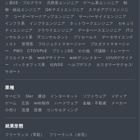
ン系SE・プログラマ
汎用系エンジニア
ゲーム系エンジニア
制
御・組込エンジニア
QA/テストエンジニア
スマホアプリエンジニ
ア
コーダー/マークアップエンジニア
サーバーサイドエンジニア
インフラ系
インフラエンジニア
ネットワークエンジニア
セキュリ
ティエンジニア
クラウドエンジニア
データベースエンジニア
ITコ
ンサルタント系
ITコンサルタント
プリセールス
データサイエンテ
ィスト
管理系
プロジェクトマネージャー
プロダクトマネージャ
ー
PMO
CTO/VPoE
ブリッジSE
その他
IT講師・トレーナー
クリエイター系
webデザイナー
webディレクター
UI/UXデザイナ
ー
バックオフィス系
社内SE
ヘルプデスク
カスタマーサクセス/
サポート
業種
サービス
SIer
通信
インターネット
ソフトウェア
メディア
ゲーム
広告
web制作
ハードウェア
金融・不動産
メーカー
小売り
流通
医療
コンサルティング
就業形態
フリーランス（常駐）
フリーランス（在宅）