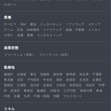
サポート
業種
サービス
SIer
通信
インターネット
ソフトウェア
メディア
ゲーム
広告
web制作
ハードウェア
金融・不動産
メーカー
小売り
流通
医療
コンサルティング
就業形態
フリーランス（常駐）
フリーランス（在宅）
勤務地
確認中
北海道
東北
茨城県
栃木県
群馬県
埼玉県
千葉県
東京都
北区
千代田区
中央区
港区
新宿区
文京区
台東区
墨田区
江東区
品川区
目黒区
大田区
世田谷区
渋谷区
中野
区
杉並区
豊島区
板橋区
23区外
江戸川区
神奈川県
東海
中部
近畿
九州
中国・四国
沖縄
フルリモート
スキル