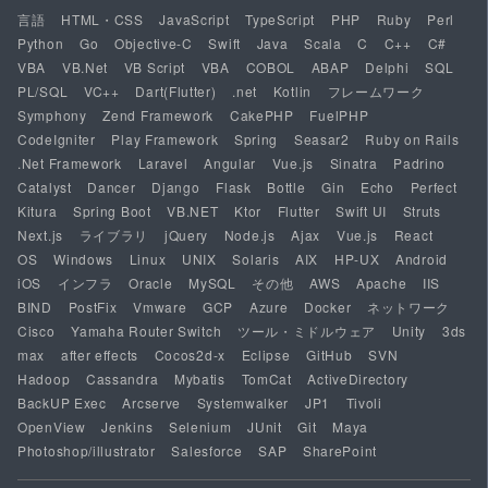
言語
HTML・CSS
JavaScript
TypeScript
PHP
Ruby
Perl
Python
Go
Objective-C
Swift
Java
Scala
C
C++
C#
VBA
VB.Net
VB Script
VBA
COBOL
ABAP
Delphi
SQL
PL/SQL
VC++
Dart(Flutter)
.net
Kotlin
フレームワーク
Symphony
Zend Framework
CakePHP
FuelPHP
CodeIgniter
Play Framework
Spring
Seasar2
Ruby on Rails
.Net Framework
Laravel
Angular
Vue.js
Sinatra
Padrino
Catalyst
Dancer
Django
Flask
Bottle
Gin
Echo
Perfect
Kitura
Spring Boot
VB.NET
Ktor
Flutter
Swift UI
Struts
Next.js
ライブラリ
jQuery
Node.js
Ajax
Vue.js
React
OS
Windows
Linux
UNIX
Solaris
AIX
HP-UX
Android
iOS
インフラ
Oracle
MySQL
その他
AWS
Apache
IIS
BIND
PostFix
Vmware
GCP
Azure
Docker
ネットワーク
Cisco
Yamaha Router Switch
ツール・ミドルウェア
Unity
3ds
max
after effects
Cocos2d-x
Eclipse
GitHub
SVN
Hadoop
Cassandra
Mybatis
TomCat
ActiveDirectory
BackUP Exec
Arcserve
Systemwalker
JP1
Tivoli
OpenView
Jenkins
Selenium
JUnit
Git
Maya
Photoshop/illustrator
Salesforce
SAP
SharePoint