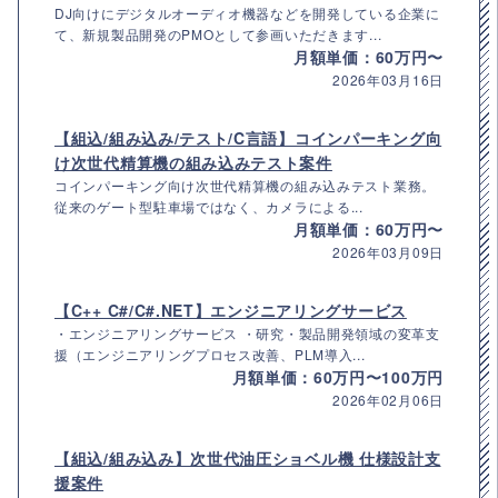
DJ向けにデジタルオーディオ機器などを開発している企業に
て、新規製品開発のPMOとして参画いただきます...
月額単価：60万円〜
2026年03月16日
【組込/組み込み/テスト/C言語】コインパーキング向
け次世代精算機の組み込みテスト案件
コインパーキング向け次世代精算機の組み込みテスト業務。
従来のゲート型駐車場ではなく、カメラによる...
月額単価：60万円〜
2026年03月09日
【C++ C#/C#.NET】エンジニアリングサービス
・エンジニアリングサービス ・研究・製品開発領域の変革支
援（エンジニアリングプロセス改善、PLM導入...
月額単価：60万円〜100万円
2026年02月06日
【組込/組み込み】次世代油圧ショベル機 仕様設計支
援案件