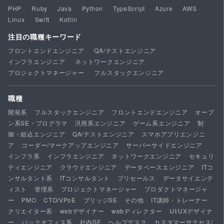
PHP
Ruby
Java
Python
TypeScript
Azure
AWS
Linux
Swift
Kotlin
注目の職種キーワード
フロントエンドエンジニア
QA/テストエンジニア
インフラエンジニア
ネットワークエンジニア
プロジェクトマネージャー
フルスタックエンジニア
職種
開発系
フルスタックエンジニア
フロントエンドエンジニア
オープ
ン系SE・プログラマ
汎用系エンジニア
ゲーム系エンジニア
制
御・組込エンジニア
QA/テストエンジニア
スマホアプリエンジニ
ア
コーダー/マークアップエンジニア
サーバーサイドエンジニア
インフラ系
インフラエンジニア
ネットワークエンジニア
セキュリ
ティエンジニア
クラウドエンジニア
データベースエンジニア
ITコ
ンサルタント系
ITコンサルタント
プリセールス
データサイエンテ
ィスト
管理系
プロジェクトマネージャー
プロダクトマネージャ
ー
PMO
CTO/VPoE
ブリッジSE
その他
IT講師・トレーナー
クリエイター系
webデザイナー
webディレクター
UI/UXデザイナ
ー
バックオフィス系
社内SE
ヘルプデスク
カスタマーサクセス/