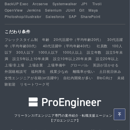
BackUP Exec
Arcserve
Systemwalker
JP1
Tivoli
OpenView
Jenkins
Selenium
JUnit
Git
Maya
Photoshop/illustrator
Salesforce
SAP
SharePoint
こだわり条件
フレックスタイム制
年齢
20代活躍中（平均年齢20代）
30代活躍
中（平均年齢30代）
40代活躍中（平均年齢40代）
社員数
100人
以下
300人以下
1000人以下
1000人以上
設立年数
設立5年未
満
設立5年以上10年未満
設立10年以上20年未満
設立20年以上
上場/非上場
上場企業
上場準備中
グローバル
英語が活かせる
外国籍相談可
福利厚生
残業少なめ
離職率が低い
土日祝日休み
女性エンジニアが在籍(or活躍中)
自社内開発が多い
BtoC向け
未経
験歓迎
リモートワーク可
フリーランスITエンジニア専門の案件紹介・転職支援エージェント
【プロエンジニア】