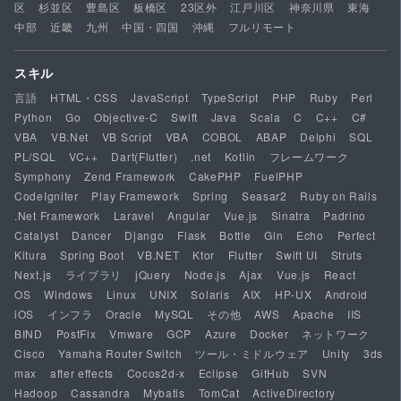
区
杉並区
豊島区
板橋区
23区外
江戸川区
神奈川県
東海
中部
近畿
九州
中国・四国
沖縄
フルリモート
スキル
言語
HTML・CSS
JavaScript
TypeScript
PHP
Ruby
Perl
Python
Go
Objective-C
Swift
Java
Scala
C
C++
C#
VBA
VB.Net
VB Script
VBA
COBOL
ABAP
Delphi
SQL
PL/SQL
VC++
Dart(Flutter)
.net
Kotlin
フレームワーク
Symphony
Zend Framework
CakePHP
FuelPHP
CodeIgniter
Play Framework
Spring
Seasar2
Ruby on Rails
.Net Framework
Laravel
Angular
Vue.js
Sinatra
Padrino
Catalyst
Dancer
Django
Flask
Bottle
Gin
Echo
Perfect
Kitura
Spring Boot
VB.NET
Ktor
Flutter
Swift UI
Struts
Next.js
ライブラリ
jQuery
Node.js
Ajax
Vue.js
React
OS
Windows
Linux
UNIX
Solaris
AIX
HP-UX
Android
iOS
インフラ
Oracle
MySQL
その他
AWS
Apache
IIS
BIND
PostFix
Vmware
GCP
Azure
Docker
ネットワーク
Cisco
Yamaha Router Switch
ツール・ミドルウェア
Unity
3ds
max
after effects
Cocos2d-x
Eclipse
GitHub
SVN
Hadoop
Cassandra
Mybatis
TomCat
ActiveDirectory