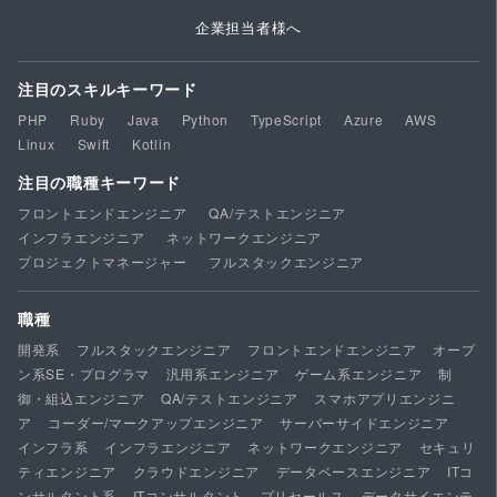
企業担当者様へ
注目のスキルキーワード
PHP
Ruby
Java
Python
TypeScript
Azure
AWS
Linux
Swift
Kotlin
注目の職種キーワード
フロントエンドエンジニア
QA/テストエンジニア
インフラエンジニア
ネットワークエンジニア
プロジェクトマネージャー
フルスタックエンジニア
職種
開発系
フルスタックエンジニア
フロントエンドエンジニア
オープ
ン系SE・プログラマ
汎用系エンジニア
ゲーム系エンジニア
制
御・組込エンジニア
QA/テストエンジニア
スマホアプリエンジニ
ア
コーダー/マークアップエンジニア
サーバーサイドエンジニア
インフラ系
インフラエンジニア
ネットワークエンジニア
セキュリ
ティエンジニア
クラウドエンジニア
データベースエンジニア
ITコ
ンサルタント系
ITコンサルタント
プリセールス
データサイエンテ