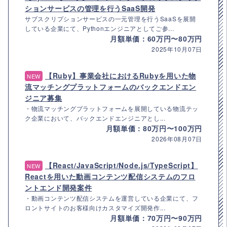
ションサービスの管理を行うSaaS開発
サブスクリプションサービスの一元管理を行うSaaSを展開
している企業にて、Pythonエンジニアとしてご参...
月額単価：60万円〜80万円
2025年10月07日
【Ruby】事業会社におけるRubyを用いた物
NEW
流マッチングプラットフォームのバックエンドエン
ジニア募集
・物流マッチングプラットフォームを展開している物流テッ
ク企業において、バックエンドエンジニアとし...
月額単価：80万円〜100万円
2026年08月07日
【React/JavaScript/Node.js/TypeScript】
NEW
Reactを用いた動画コンテンツ配信システムのフロ
ントエンド開発案件
・動画コンテンツ配信システムを運営している企業にて、フ
ロントサイトのお客様向けカスタマイズ開発作...
月額単価：70万円〜90万円