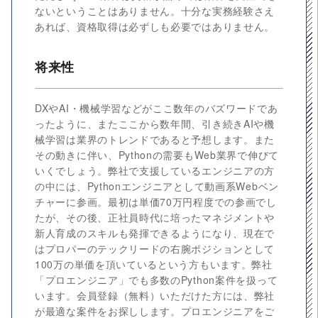
ないということはありません。十分な実務経験さえ
あれば、資格取得は必ずしも必要ではありません。
将来性
DXやAI・機械学習などがここ数年のバズワードであ
ったように、またここから数年間、引き続きAIや機
械学習は業界のトレンドであると予想します。また
その動きに伴い、Pythonの需要もWeb業界で伸びて
いくでしょう。弊社で支援しているエンジニアの方
の中には、Pythonエンジニアとして動画系Webベン
チャーに参画。最初は単価70万円程度での参画でし
たが、その後、正社員時代に培ったマネジメントや
新人育成のスキルも発揮できるようになり、現在で
はプロパーのテックリードの右腕ポジションとして
100万の単価を頂いているという方もいます。弊社
「プロエンジニア」でも多数のPython案件を扱って
います。会員登録（無料）いただけた方には、弊社
が最適な案件をお探しします。プロエンジニアをご