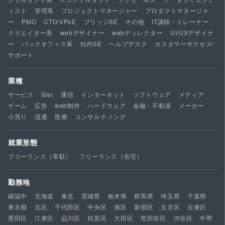
ィスト
管理系
プロジェクトマネージャー
プロダクトマネージャ
ー
PMO
CTO/VPoE
ブリッジSE
その他
IT講師・トレーナー
クリエイター系
webデザイナー
webディレクター
UI/UXデザイナ
ー
バックオフィス系
社内SE
ヘルプデスク
カスタマーサクセス/
サポート
業種
サービス
SIer
通信
インターネット
ソフトウェア
メディア
ゲーム
広告
web制作
ハードウェア
金融・不動産
メーカー
小売り
流通
医療
コンサルティング
就業形態
フリーランス（常駐）
フリーランス（在宅）
勤務地
確認中
北海道
東北
茨城県
栃木県
群馬県
埼玉県
千葉県
東京都
北区
千代田区
中央区
港区
新宿区
文京区
台東区
墨田区
江東区
品川区
目黒区
大田区
世田谷区
渋谷区
中野