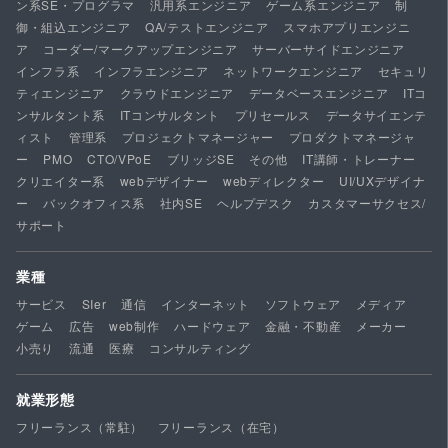
ン系SE・プログラマ
汎用系エンジニア
ゲーム系エンジニア
制
御・組込エンジニア
QA/テストエンジニア
スマホアプリエンジニ
ア
コーダー/マークアップエンジニア
サーバーサイドエンジニア
インフラ系
インフラエンジニア
ネットワークエンジニア
セキュリ
ティエンジニア
クラウドエンジニア
データベースエンジニア
ITコ
ンサルタント系
ITコンサルタント
プリセールス
データサイエンテ
ィスト
管理系
プロジェクトマネージャー
プロダクトマネージャ
ー
PMO
CTO/VPoE
ブリッジSE
その他
IT講師・トレーナー
クリエイター系
webデザイナー
webディレクター
UI/UXデザイナ
ー
バックオフィス系
社内SE
ヘルプデスク
カスタマーサクセス/
サポート
業種
サービス
SIer
通信
インターネット
ソフトウェア
メディア
ゲーム
広告
web制作
ハードウェア
金融・不動産
メーカー
小売り
流通
医療
コンサルティング
就業形態
フリーランス（常駐）
フリーランス（在宅）