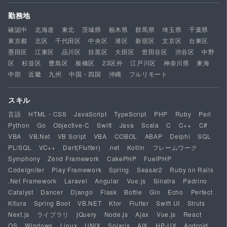
勤務地
確認中
北海道
東北
茨城県
栃木県
群馬県
埼玉県
千葉県
東京都
北区
千代田区
中央区
港区
新宿区
文京区
台東区
墨田区
江東区
品川区
目黒区
大田区
世田谷区
渋谷区
中野
区
杉並区
豊島区
板橋区
23区外
江戸川区
神奈川県
東海
中部
近畿
九州
中国・四国
沖縄
フルリモート
スキル
言語
HTML・CSS
JavaScript
TypeScript
PHP
Ruby
Perl
Python
Go
Objective-C
Swift
Java
Scala
C
C++
C#
VBA
VB.Net
VB Script
VBA
COBOL
ABAP
Delphi
SQL
PL/SQL
VC++
Dart(Flutter)
.net
Kotlin
フレームワーク
Symphony
Zend Framework
CakePHP
FuelPHP
CodeIgniter
Play Framework
Spring
Seasar2
Ruby on Rails
.Net Framework
Laravel
Angular
Vue.js
Sinatra
Padrino
Catalyst
Dancer
Django
Flask
Bottle
Gin
Echo
Perfect
Kitura
Spring Boot
VB.NET
Ktor
Flutter
Swift UI
Struts
Next.js
ライブラリ
jQuery
Node.js
Ajax
Vue.js
React
OS
Windows
Linux
UNIX
Solaris
AIX
HP-UX
Android