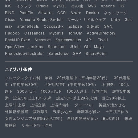
iOS
インフラ
Oracle
MySQL
その他
AWS
Apache
IIS
BIND
PostFix
Vmware
GCP
Azure
Docker
ネットワーク
Cisco
Yamaha Router Switch
ツール・ミドルウェア
Unity
3ds
max
after effects
Cocos2d-x
Eclipse
GitHub
SVN
Hadoop
Cassandra
Mybatis
TomCat
ActiveDirectory
BackUP Exec
Arcserve
Systemwalker
JP1
Tivoli
OpenView
Jenkins
Selenium
JUnit
Git
Maya
Photoshop/illustrator
Salesforce
SAP
SharePoint
こだわり条件
フレックスタイム制
年齢
20代活躍中（平均年齢20代）
30代活躍
中（平均年齢30代）
40代活躍中（平均年齢40代）
社員数
100人
以下
300人以下
1000人以下
1000人以上
設立年数
設立5年未
満
設立5年以上10年未満
設立10年以上20年未満
設立20年以上
上場/非上場
上場企業
上場準備中
グローバル
英語が活かせる
外国籍相談可
福利厚生
残業少なめ
離職率が低い
土日祝日休み
女性エンジニアが在籍(or活躍中)
自社内開発が多い
BtoC向け
未経
験歓迎
リモートワーク可