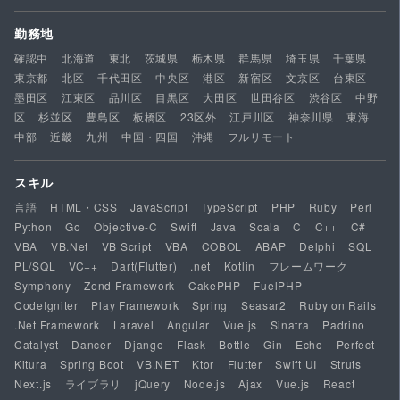
勤務地
確認中
北海道
東北
茨城県
栃木県
群馬県
埼玉県
千葉県
東京都
北区
千代田区
中央区
港区
新宿区
文京区
台東区
墨田区
江東区
品川区
目黒区
大田区
世田谷区
渋谷区
中野
区
杉並区
豊島区
板橋区
23区外
江戸川区
神奈川県
東海
中部
近畿
九州
中国・四国
沖縄
フルリモート
スキル
言語
HTML・CSS
JavaScript
TypeScript
PHP
Ruby
Perl
Python
Go
Objective-C
Swift
Java
Scala
C
C++
C#
VBA
VB.Net
VB Script
VBA
COBOL
ABAP
Delphi
SQL
PL/SQL
VC++
Dart(Flutter)
.net
Kotlin
フレームワーク
Symphony
Zend Framework
CakePHP
FuelPHP
CodeIgniter
Play Framework
Spring
Seasar2
Ruby on Rails
.Net Framework
Laravel
Angular
Vue.js
Sinatra
Padrino
Catalyst
Dancer
Django
Flask
Bottle
Gin
Echo
Perfect
Kitura
Spring Boot
VB.NET
Ktor
Flutter
Swift UI
Struts
Next.js
ライブラリ
jQuery
Node.js
Ajax
Vue.js
React