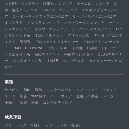
ン系SE・プログラマ
汎用系エンジニア
ゲーム系エンジニア
制
御・組込エンジニア
QA/テストエンジニア
スマホアプリエンジニ
ア
コーダー/マークアップエンジニア
サーバーサイドエンジニア
インフラ系
インフラエンジニア
ネットワークエンジニア
セキュリ
ティエンジニア
クラウドエンジニア
データベースエンジニア
ITコ
ンサルタント系
ITコンサルタント
プリセールス
データサイエンテ
ィスト
管理系
プロジェクトマネージャー
プロダクトマネージャ
ー
PMO
CTO/VPoE
ブリッジSE
その他
IT講師・トレーナー
クリエイター系
webデザイナー
webディレクター
UI/UXデザイナ
ー
バックオフィス系
社内SE
ヘルプデスク
カスタマーサクセス/
サポート
業種
サービス
SIer
通信
インターネット
ソフトウェア
メディア
ゲーム
広告
web制作
ハードウェア
金融・不動産
メーカー
小売り
流通
医療
コンサルティング
就業形態
フリーランス（常駐）
フリーランス（在宅）