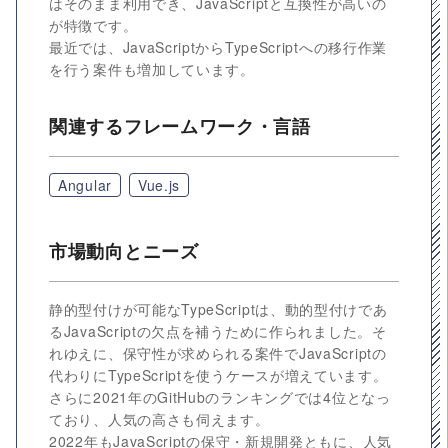
はそのまま利用でき、JavaScriptと互換性が高いの
が特徴です。
最近では、JavaScriptからTypeScriptへの移行作業
を行う案件も増加しています。
関連するフレームワーク・言語
Angular
Vue.js
市場動向とニーズ
静的型付けが可能なTypeScriptは、動的型付けであ
るJavaScriptの欠点を補うために作られました。そ
れゆえに、保守性が求められる案件でJavaScriptの
代わりにTypeScriptを使うケースが増えています。
さらに2021年のGitHubのランキングでは4位となっ
ており、人気の高さも伺えます。
2022年もJavaScriptの保守・新規開発ともに、人気