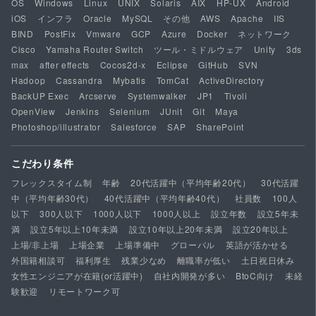
OS
Windows
Linux
UNIX
Solaris
AIX
HP-UX
Android
iOS
インフラ
Oracle
MySQL
その他
AWS
Apache
IIS
BIND
PostFix
Vmware
GCP
Azure
Docker
ネットワーク
Cisco
Yamaha Router Switch
ツール・ミドルウェア
Unity
3ds
max
after effects
Cocos2d-x
Eclipse
GitHub
SVN
Hadoop
Cassandra
Mybatis
TomCat
ActiveDirectory
BackUP Exec
Arcserve
Systemwalker
JP1
Tivoli
OpenView
Jenkins
Selenium
JUnit
Git
Maya
Photoshop/illustrator
Salesforce
SAP
SharePoint
こだわり条件
フレックスタイム制
年齢
20代活躍中（平均年齢20代）
30代活躍
中（平均年齢30代）
40代活躍中（平均年齢40代）
社員数
100人
以下
300人以下
1000人以下
1000人以上
設立年数
設立5年未
満
設立5年以上10年未満
設立10年以上20年未満
設立20年以上
上場/非上場
上場企業
上場準備中
グローバル
英語が活かせる
外国籍相談可
福利厚生
残業少なめ
離職率が低い
土日祝日休み
女性エンジニアが在籍(or活躍中)
自社内開発が多い
BtoC向け
未経
験歓迎
リモートワーク可