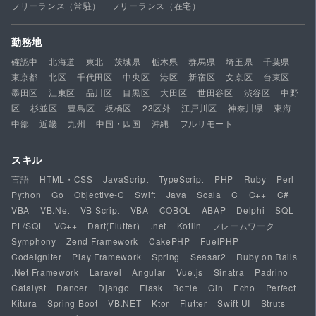
フリーランス（常駐）
フリーランス（在宅）
勤務地
確認中
北海道
東北
茨城県
栃木県
群馬県
埼玉県
千葉県
東京都
北区
千代田区
中央区
港区
新宿区
文京区
台東区
墨田区
江東区
品川区
目黒区
大田区
世田谷区
渋谷区
中野
区
杉並区
豊島区
板橋区
23区外
江戸川区
神奈川県
東海
中部
近畿
九州
中国・四国
沖縄
フルリモート
スキル
言語
HTML・CSS
JavaScript
TypeScript
PHP
Ruby
Perl
Python
Go
Objective-C
Swift
Java
Scala
C
C++
C#
VBA
VB.Net
VB Script
VBA
COBOL
ABAP
Delphi
SQL
PL/SQL
VC++
Dart(Flutter)
.net
Kotlin
フレームワーク
Symphony
Zend Framework
CakePHP
FuelPHP
CodeIgniter
Play Framework
Spring
Seasar2
Ruby on Rails
.Net Framework
Laravel
Angular
Vue.js
Sinatra
Padrino
Catalyst
Dancer
Django
Flask
Bottle
Gin
Echo
Perfect
Kitura
Spring Boot
VB.NET
Ktor
Flutter
Swift UI
Struts