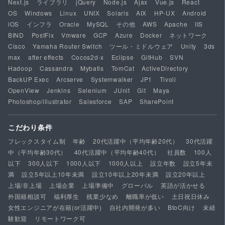
Next.js
ライブラリ
jQuery
Node.js
Ajax
Vue.js
React
OS
Windows
Linux
UNIX
Solaris
AIX
HP-UX
Android
iOS
インフラ
Oracle
MySQL
その他
AWS
Apache
IIS
BIND
PostFix
Vmware
GCP
Azure
Docker
ネットワーク
Cisco
Yamaha Router Switch
ツール・ミドルウェア
Unity
3ds
max
after effects
Cocos2d-x
Eclipse
GitHub
SVN
Hadoop
Cassandra
Mybatis
TomCat
ActiveDirectory
BackUP Exec
Arcserve
Systemwalker
JP1
Tivoli
OpenView
Jenkins
Selenium
JUnit
Git
Maya
Photoshop/illustrator
Salesforce
SAP
SharePoint
こだわり条件
フレックスタイム制
年齢
20代活躍中（平均年齢20代）
30代活躍
中（平均年齢30代）
40代活躍中（平均年齢40代）
社員数
100人
以下
300人以下
1000人以下
1000人以上
設立年数
設立5年未
満
設立5年以上10年未満
設立10年以上20年未満
設立20年以上
上場/非上場
上場企業
上場準備中
グローバル
英語が活かせる
外国籍相談可
福利厚生
残業少なめ
離職率が低い
土日祝日休み
女性エンジニアが在籍(or活躍中)
自社内開発が多い
BtoC向け
未経
験歓迎
リモートワーク可