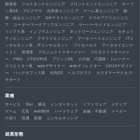
開発系
フルスタックエンジニア
フロントエンドエンジニア
オープ
ン系SE・プログラマ
汎用系エンジニア
ゲーム系エンジニア
制
御・組込エンジニア
QA/テストエンジニア
スマホアプリエンジニ
ア
コーダー/マークアップエンジニア
サーバーサイドエンジニア
インフラ系
インフラエンジニア
ネットワークエンジニア
セキュリ
ティエンジニア
クラウドエンジニア
データベースエンジニア
ITコ
ンサルタント系
ITコンサルタント
プリセールス
データサイエンテ
ィスト
管理系
プロジェクトマネージャー
プロダクトマネージャ
ー
PMO
CTO/VPoE
ブリッジSE
その他
IT講師・トレーナー
クリエイター系
webデザイナー
webディレクター
UI/UXデザイナ
ー
バックオフィス系
社内SE
ヘルプデスク
カスタマーサクセス/
サポート
業種
サービス
SIer
通信
インターネット
ソフトウェア
メディア
ゲーム
広告
web制作
ハードウェア
金融・不動産
メーカー
小売り
流通
医療
コンサルティング
就業形態