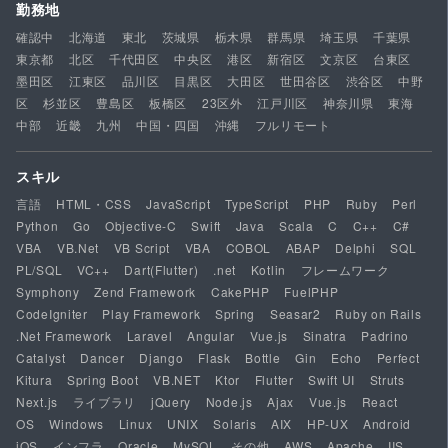
勤務地
確認中
北海道
東北
茨城県
栃木県
群馬県
埼玉県
千葉県
東京都
北区
千代田区
中央区
港区
新宿区
文京区
台東区
墨田区
江東区
品川区
目黒区
大田区
世田谷区
渋谷区
中野
区
杉並区
豊島区
板橋区
23区外
江戸川区
神奈川県
東海
中部
近畿
九州
中国・四国
沖縄
フルリモート
スキル
言語
HTML・CSS
JavaScript
TypeScript
PHP
Ruby
Perl
Python
Go
Objective-C
Swift
Java
Scala
C
C++
C#
VBA
VB.Net
VB Script
VBA
COBOL
ABAP
Delphi
SQL
PL/SQL
VC++
Dart(Flutter)
.net
Kotlin
フレームワーク
Symphony
Zend Framework
CakePHP
FuelPHP
CodeIgniter
Play Framework
Spring
Seasar2
Ruby on Rails
.Net Framework
Laravel
Angular
Vue.js
Sinatra
Padrino
Catalyst
Dancer
Django
Flask
Bottle
Gin
Echo
Perfect
Kitura
Spring Boot
VB.NET
Ktor
Flutter
Swift UI
Struts
Next.js
ライブラリ
jQuery
Node.js
Ajax
Vue.js
React
OS
Windows
Linux
UNIX
Solaris
AIX
HP-UX
Android
iOS
インフラ
Oracle
MySQL
その他
AWS
Apache
IIS