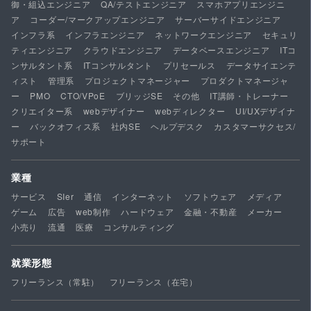
御・組込エンジニア
QA/テストエンジニア
スマホアプリエンジニ
ア
コーダー/マークアップエンジニア
サーバーサイドエンジニア
インフラ系
インフラエンジニア
ネットワークエンジニア
セキュリ
ティエンジニア
クラウドエンジニア
データベースエンジニア
ITコ
ンサルタント系
ITコンサルタント
プリセールス
データサイエンテ
ィスト
管理系
プロジェクトマネージャー
プロダクトマネージャ
ー
PMO
CTO/VPoE
ブリッジSE
その他
IT講師・トレーナー
クリエイター系
webデザイナー
webディレクター
UI/UXデザイナ
ー
バックオフィス系
社内SE
ヘルプデスク
カスタマーサクセス/
サポート
業種
サービス
SIer
通信
インターネット
ソフトウェア
メディア
ゲーム
広告
web制作
ハードウェア
金融・不動産
メーカー
小売り
流通
医療
コンサルティング
就業形態
フリーランス（常駐）
フリーランス（在宅）