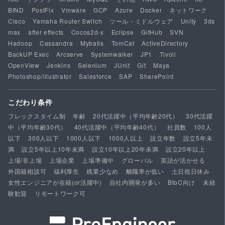
BIND
PostFix
Vmware
GCP
Azure
Docker
ネットワーク
Cisco
Yamaha Router Switch
ツール・ミドルウェア
Unity
3ds
max
after effects
Cocos2d-x
Eclipse
GitHub
SVN
Hadoop
Cassandra
Mybatis
TomCat
ActiveDirectory
BackUP Exec
Arcserve
Systemwalker
JP1
Tivoli
OpenView
Jenkins
Selenium
JUnit
Git
Maya
Photoshop/illustrator
Salesforce
SAP
SharePoint
こだわり条件
フレックスタイム制
年齢
20代活躍中（平均年齢20代）
30代活躍
中（平均年齢30代）
40代活躍中（平均年齢40代）
社員数
100人
以下
300人以下
1000人以下
1000人以上
設立年数
設立5年未
満
設立5年以上10年未満
設立10年以上20年未満
設立20年以上
上場/非上場
上場企業
上場準備中
グローバル
英語が活かせる
外国籍相談可
福利厚生
残業少なめ
離職率が低い
土日祝日休み
女性エンジニアが在籍(or活躍中)
自社内開発が多い
BtoC向け
未経
験歓迎
リモートワーク可