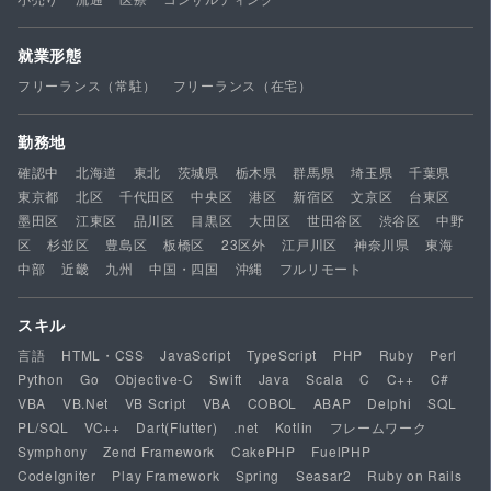
就業形態
フリーランス（常駐）
フリーランス（在宅）
勤務地
確認中
北海道
東北
茨城県
栃木県
群馬県
埼玉県
千葉県
東京都
北区
千代田区
中央区
港区
新宿区
文京区
台東区
墨田区
江東区
品川区
目黒区
大田区
世田谷区
渋谷区
中野
区
杉並区
豊島区
板橋区
23区外
江戸川区
神奈川県
東海
中部
近畿
九州
中国・四国
沖縄
フルリモート
スキル
言語
HTML・CSS
JavaScript
TypeScript
PHP
Ruby
Perl
Python
Go
Objective-C
Swift
Java
Scala
C
C++
C#
VBA
VB.Net
VB Script
VBA
COBOL
ABAP
Delphi
SQL
PL/SQL
VC++
Dart(Flutter)
.net
Kotlin
フレームワーク
Symphony
Zend Framework
CakePHP
FuelPHP
CodeIgniter
Play Framework
Spring
Seasar2
Ruby on Rails