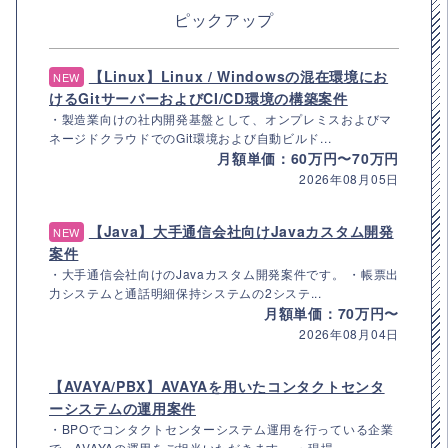
ピックアップ
【Linux】Linux / Windowsの混在環境にお
NEW
けるGitサーバーおよびCI/CD環境の構築案件
・製造業向けの社内開発基盤として、オンプレミスおよびマ
ネージドクラウドでのGit環境および自動ビルド...
月額単価：60万円〜70万円
2026年08月05日
【Java】大手通信会社向けJavaカスタム開発
NEW
案件
・大手通信会社向けのJavaカスタム開発案件です。 ・帳票出
力システムと通話明細保持システムの2システ...
月額単価：70万円〜
2026年08月04日
【AVAYA/PBX】AVAYAを用いたコンタクトセンタ
ーシステムの運用案件
・BPOでコンタクトセンターシステム運用を行っている企業
で、AVAYAの運用をご担当いただきます。 ・現場...