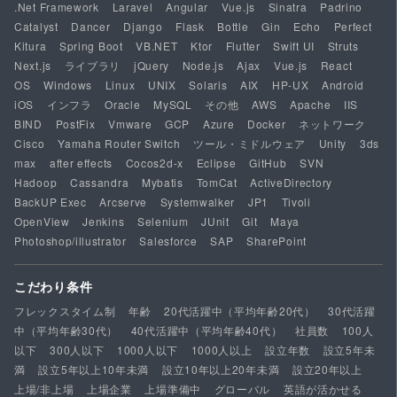
.Net Framework
Laravel
Angular
Vue.js
Sinatra
Padrino
Catalyst
Dancer
Django
Flask
Bottle
Gin
Echo
Perfect
Kitura
Spring Boot
VB.NET
Ktor
Flutter
Swift UI
Struts
Next.js
ライブラリ
jQuery
Node.js
Ajax
Vue.js
React
OS
Windows
Linux
UNIX
Solaris
AIX
HP-UX
Android
iOS
インフラ
Oracle
MySQL
その他
AWS
Apache
IIS
BIND
PostFix
Vmware
GCP
Azure
Docker
ネットワーク
Cisco
Yamaha Router Switch
ツール・ミドルウェア
Unity
3ds
max
after effects
Cocos2d-x
Eclipse
GitHub
SVN
Hadoop
Cassandra
Mybatis
TomCat
ActiveDirectory
BackUP Exec
Arcserve
Systemwalker
JP1
Tivoli
OpenView
Jenkins
Selenium
JUnit
Git
Maya
Photoshop/illustrator
Salesforce
SAP
SharePoint
こだわり条件
フレックスタイム制
年齢
20代活躍中（平均年齢20代）
30代活躍
中（平均年齢30代）
40代活躍中（平均年齢40代）
社員数
100人
以下
300人以下
1000人以下
1000人以上
設立年数
設立5年未
満
設立5年以上10年未満
設立10年以上20年未満
設立20年以上
上場/非上場
上場企業
上場準備中
グローバル
英語が活かせる