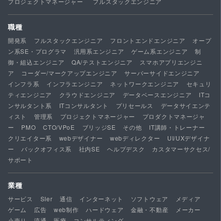
プロジェクトマネージャー
フルスタックエンジニア
職種
開発系
フルスタックエンジニア
フロントエンドエンジニア
オープ
ン系SE・プログラマ
汎用系エンジニア
ゲーム系エンジニア
制
御・組込エンジニア
QA/テストエンジニア
スマホアプリエンジニ
ア
コーダー/マークアップエンジニア
サーバーサイドエンジニア
インフラ系
インフラエンジニア
ネットワークエンジニア
セキュリ
ティエンジニア
クラウドエンジニア
データベースエンジニア
ITコ
ンサルタント系
ITコンサルタント
プリセールス
データサイエンテ
ィスト
管理系
プロジェクトマネージャー
プロダクトマネージャ
ー
PMO
CTO/VPoE
ブリッジSE
その他
IT講師・トレーナー
クリエイター系
webデザイナー
webディレクター
UI/UXデザイナ
ー
バックオフィス系
社内SE
ヘルプデスク
カスタマーサクセス/
サポート
業種
サービス
SIer
通信
インターネット
ソフトウェア
メディア
ゲーム
広告
web制作
ハードウェア
金融・不動産
メーカー
小売り
流通
医療
コンサルティング