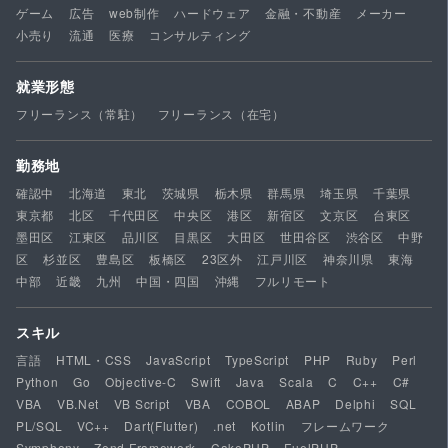
ゲーム
広告
web制作
ハードウェア
金融・不動産
メーカー
小売り
流通
医療
コンサルティング
就業形態
フリーランス（常駐）
フリーランス（在宅）
勤務地
確認中
北海道
東北
茨城県
栃木県
群馬県
埼玉県
千葉県
東京都
北区
千代田区
中央区
港区
新宿区
文京区
台東区
墨田区
江東区
品川区
目黒区
大田区
世田谷区
渋谷区
中野
区
杉並区
豊島区
板橋区
23区外
江戸川区
神奈川県
東海
中部
近畿
九州
中国・四国
沖縄
フルリモート
スキル
言語
HTML・CSS
JavaScript
TypeScript
PHP
Ruby
Perl
Python
Go
Objective-C
Swift
Java
Scala
C
C++
C#
VBA
VB.Net
VB Script
VBA
COBOL
ABAP
Delphi
SQL
PL/SQL
VC++
Dart(Flutter)
.net
Kotlin
フレームワーク
Symphony
Zend Framework
CakePHP
FuelPHP