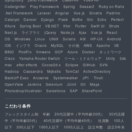
CodeIgniter
Play Framework
Spring
Seasar2
Ruby on Rails
.Net Framework
Laravel
Angular
Vue.js
Sinatra
Padrino
Catalyst
Dancer
Django
Flask
Bottle
Gin
Echo
Perfect
Kitura
Spring Boot
VB.NET
Ktor
Flutter
Swift UI
Struts
Next.js
ライブラリ
jQuery
Node.js
Ajax
Vue.js
React
OS
Windows
Linux
UNIX
Solaris
AIX
HP-UX
Android
iOS
インフラ
Oracle
MySQL
その他
AWS
Apache
IIS
BIND
PostFix
Vmware
GCP
Azure
Docker
ネットワーク
Cisco
Yamaha Router Switch
ツール・ミドルウェア
Unity
3ds
max
after effects
Cocos2d-x
Eclipse
GitHub
SVN
Hadoop
Cassandra
Mybatis
TomCat
ActiveDirectory
BackUP Exec
Arcserve
Systemwalker
JP1
Tivoli
OpenView
Jenkins
Selenium
JUnit
Git
Maya
Photoshop/illustrator
Salesforce
SAP
SharePoint
こだわり条件
フレックスタイム制
年齢
20代活躍中（平均年齢20代）
30代活躍
中（平均年齢30代）
40代活躍中（平均年齢40代）
社員数
100人
以下
300人以下
1000人以下
1000人以上
設立年数
設立5年未