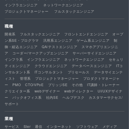
インフラエンジニア
ネットワークエンジニア
プロジェクトマネージャー
フルスタックエンジニア
職種
開発系
フルスタックエンジニア
フロントエンドエンジニア
オープ
ン系SE・プログラマ
汎用系エンジニア
ゲーム系エンジニア
制
御・組込エンジニア
QA/テストエンジニア
スマホアプリエンジニ
ア
コーダー/マークアップエンジニア
サーバーサイドエンジニア
インフラ系
インフラエンジニア
ネットワークエンジニア
セキュリ
ティエンジニア
クラウドエンジニア
データベースエンジニア
ITコ
ンサルタント系
ITコンサルタント
プリセールス
データサイエンテ
ィスト
管理系
プロジェクトマネージャー
プロダクトマネージャ
ー
PMO
CTO/VPoE
ブリッジSE
その他
IT講師・トレーナー
クリエイター系
webデザイナー
webディレクター
UI/UXデザイナ
ー
バックオフィス系
社内SE
ヘルプデスク
カスタマーサクセス/
サポート
業種
サービス
SIer
通信
インターネット
ソフトウェア
メディア