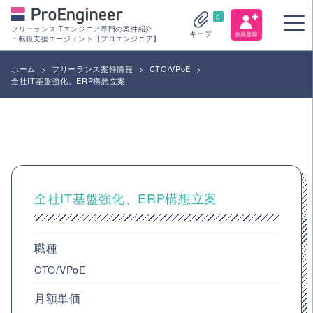
0
フリーランスITエンジニア専門の案件紹介
キープ
・転職支援エージェント【プロエンジニア】
ホーム
>
フリーランス案件情報
>
CTO/VPoE
>
全社IT基盤強化、ERP構想立案
全社IT基盤強化、ERP構想立案
職種
CTO/VPoE
月額単価