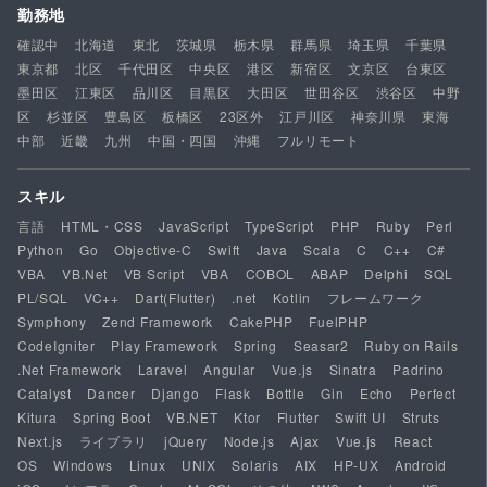
勤務地
確認中
北海道
東北
茨城県
栃木県
群馬県
埼玉県
千葉県
東京都
北区
千代田区
中央区
港区
新宿区
文京区
台東区
墨田区
江東区
品川区
目黒区
大田区
世田谷区
渋谷区
中野
区
杉並区
豊島区
板橋区
23区外
江戸川区
神奈川県
東海
中部
近畿
九州
中国・四国
沖縄
フルリモート
スキル
言語
HTML・CSS
JavaScript
TypeScript
PHP
Ruby
Perl
Python
Go
Objective-C
Swift
Java
Scala
C
C++
C#
VBA
VB.Net
VB Script
VBA
COBOL
ABAP
Delphi
SQL
PL/SQL
VC++
Dart(Flutter)
.net
Kotlin
フレームワーク
Symphony
Zend Framework
CakePHP
FuelPHP
CodeIgniter
Play Framework
Spring
Seasar2
Ruby on Rails
.Net Framework
Laravel
Angular
Vue.js
Sinatra
Padrino
Catalyst
Dancer
Django
Flask
Bottle
Gin
Echo
Perfect
Kitura
Spring Boot
VB.NET
Ktor
Flutter
Swift UI
Struts
Next.js
ライブラリ
jQuery
Node.js
Ajax
Vue.js
React
OS
Windows
Linux
UNIX
Solaris
AIX
HP-UX
Android