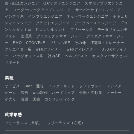
御・組込エンジニア
QA/テストエンジニア
スマホアプリエンジニ
ア
コーダー/マークアップエンジニア
サーバーサイドエンジニア
インフラ系
インフラエンジニア
ネットワークエンジニア
セキュリ
ティエンジニア
クラウドエンジニア
データベースエンジニア
ITコ
ンサルタント系
ITコンサルタント
プリセールス
データサイエンテ
ィスト
管理系
プロジェクトマネージャー
プロダクトマネージャ
ー
PMO
CTO/VPoE
ブリッジSE
その他
IT講師・トレーナー
クリエイター系
webデザイナー
webディレクター
UI/UXデザイナ
ー
バックオフィス系
社内SE
ヘルプデスク
カスタマーサクセス/
サポート
業種
サービス
SIer
通信
インターネット
ソフトウェア
メディア
ゲーム
広告
web制作
ハードウェア
金融・不動産
メーカー
小売り
流通
医療
コンサルティング
就業形態
フリーランス（常駐）
フリーランス（在宅）