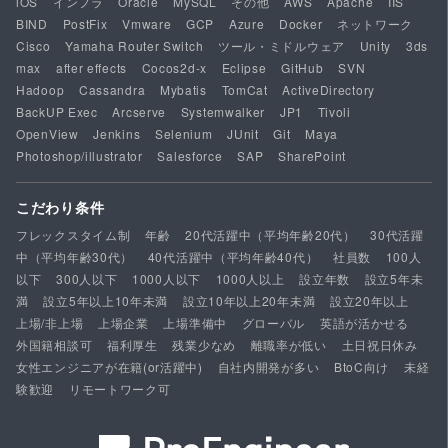
iOS
インフラ
Oracle
MySQL
その他
AWS
Apache
IIS
BIND
PostFix
Vmware
GCP
Azure
Docker
ネットワーク
Cisco
Yamaha Router Switch
ツール・ミドルウェア
Unity
3ds
max
after effects
Cocos2d-x
Eclipse
GitHub
SVN
Hadoop
Cassandra
Mybatis
TomCat
ActiveDirectory
BackUP Exec
Arcserve
Systemwalker
JP1
Tivoli
OpenView
Jenkins
Selenium
JUnit
Git
Maya
Photoshop/illustrator
Salesforce
SAP
SharePoint
こだわり条件
フレックスタイム制
年齢
20代活躍中（平均年齢20代）
30代活躍
中（平均年齢30代）
40代活躍中（平均年齢40代）
社員数
100人
以下
300人以下
1000人以下
1000人以上
設立年数
設立5年未
満
設立5年以上10年未満
設立10年以上20年未満
設立20年以上
上場/非上場
上場企業
上場準備中
グローバル
英語が活かせる
外国籍相談可
福利厚生
残業少なめ
離職率が低い
土日祝日休み
女性エンジニアが在籍(or活躍中)
自社内開発が多い
BtoC向け
未経
験歓迎
リモートワーク可