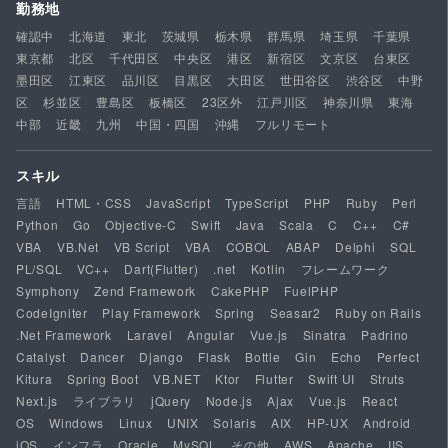
勤務地
確認中
北海道
東北
茨城県
栃木県
群馬県
埼玉県
千葉県
東京都
北区
千代田区
中央区
港区
新宿区
文京区
台東区
墨田区
江東区
品川区
目黒区
大田区
世田谷区
渋谷区
中野
区
杉並区
豊島区
板橋区
23区外
江戸川区
神奈川県
東海
中部
近畿
九州
中国・四国
沖縄
フルリモート
スキル
言語
HTML・CSS
JavaScript
TypeScript
PHP
Ruby
Perl
Python
Go
Objective-C
Swift
Java
Scala
C
C++
C#
VBA
VB.Net
VB Script
VBA
COBOL
ABAP
Delphi
SQL
PL/SQL
VC++
Dart(Flutter)
.net
Kotlin
フレームワーク
Symphony
Zend Framework
CakePHP
FuelPHP
CodeIgniter
Play Framework
Spring
Seasar2
Ruby on Rails
.Net Framework
Laravel
Angular
Vue.js
Sinatra
Padrino
Catalyst
Dancer
Django
Flask
Bottle
Gin
Echo
Perfect
Kitura
Spring Boot
VB.NET
Ktor
Flutter
Swift UI
Struts
Next.js
ライブラリ
jQuery
Node.js
Ajax
Vue.js
React
OS
Windows
Linux
UNIX
Solaris
AIX
HP-UX
Android
iOS
インフラ
Oracle
MySQL
その他
AWS
Apache
IIS