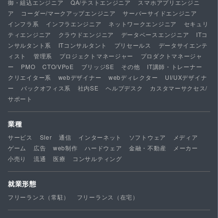
御・組込エンジニア
QA/テストエンジニア
スマホアプリエンジニ
ア
コーダー/マークアップエンジニア
サーバーサイドエンジニア
インフラ系
インフラエンジニア
ネットワークエンジニア
セキュリ
ティエンジニア
クラウドエンジニア
データベースエンジニア
ITコ
ンサルタント系
ITコンサルタント
プリセールス
データサイエンテ
ィスト
管理系
プロジェクトマネージャー
プロダクトマネージャ
ー
PMO
CTO/VPoE
ブリッジSE
その他
IT講師・トレーナー
クリエイター系
webデザイナー
webディレクター
UI/UXデザイナ
ー
バックオフィス系
社内SE
ヘルプデスク
カスタマーサクセス/
サポート
業種
サービス
SIer
通信
インターネット
ソフトウェア
メディア
ゲーム
広告
web制作
ハードウェア
金融・不動産
メーカー
小売り
流通
医療
コンサルティング
就業形態
フリーランス（常駐）
フリーランス（在宅）