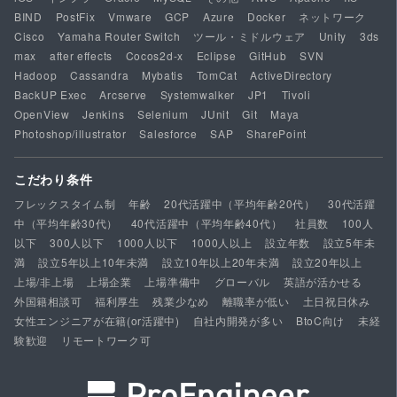
BIND
PostFix
Vmware
GCP
Azure
Docker
ネットワーク
Cisco
Yamaha Router Switch
ツール・ミドルウェア
Unity
3ds
max
after effects
Cocos2d-x
Eclipse
GitHub
SVN
Hadoop
Cassandra
Mybatis
TomCat
ActiveDirectory
BackUP Exec
Arcserve
Systemwalker
JP1
Tivoli
OpenView
Jenkins
Selenium
JUnit
Git
Maya
Photoshop/illustrator
Salesforce
SAP
SharePoint
こだわり条件
フレックスタイム制
年齢
20代活躍中（平均年齢20代）
30代活躍
中（平均年齢30代）
40代活躍中（平均年齢40代）
社員数
100人
以下
300人以下
1000人以下
1000人以上
設立年数
設立5年未
満
設立5年以上10年未満
設立10年以上20年未満
設立20年以上
上場/非上場
上場企業
上場準備中
グローバル
英語が活かせる
外国籍相談可
福利厚生
残業少なめ
離職率が低い
土日祝日休み
女性エンジニアが在籍(or活躍中)
自社内開発が多い
BtoC向け
未経
験歓迎
リモートワーク可