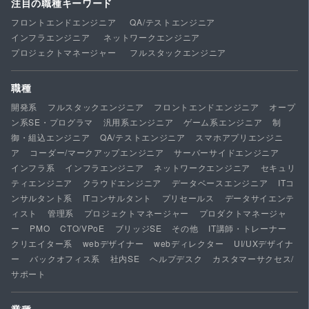
注目の職種キーワード
フロントエンドエンジニア
QA/テストエンジニア
インフラエンジニア
ネットワークエンジニア
プロジェクトマネージャー
フルスタックエンジニア
職種
開発系
フルスタックエンジニア
フロントエンドエンジニア
オープ
ン系SE・プログラマ
汎用系エンジニア
ゲーム系エンジニア
制
御・組込エンジニア
QA/テストエンジニア
スマホアプリエンジニ
ア
コーダー/マークアップエンジニア
サーバーサイドエンジニア
インフラ系
インフラエンジニア
ネットワークエンジニア
セキュリ
ティエンジニア
クラウドエンジニア
データベースエンジニア
ITコ
ンサルタント系
ITコンサルタント
プリセールス
データサイエンテ
ィスト
管理系
プロジェクトマネージャー
プロダクトマネージャ
ー
PMO
CTO/VPoE
ブリッジSE
その他
IT講師・トレーナー
クリエイター系
webデザイナー
webディレクター
UI/UXデザイナ
ー
バックオフィス系
社内SE
ヘルプデスク
カスタマーサクセス/
サポート