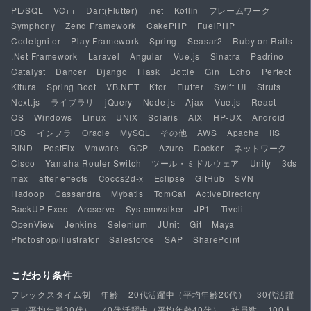
PL/SQL
VC++
Dart(Flutter)
.net
Kotlin
フレームワーク
Symphony
Zend Framework
CakePHP
FuelPHP
CodeIgniter
Play Framework
Spring
Seasar2
Ruby on Rails
.Net Framework
Laravel
Angular
Vue.js
Sinatra
Padrino
Catalyst
Dancer
Django
Flask
Bottle
Gin
Echo
Perfect
Kitura
Spring Boot
VB.NET
Ktor
Flutter
Swift UI
Struts
Next.js
ライブラリ
jQuery
Node.js
Ajax
Vue.js
React
OS
Windows
Linux
UNIX
Solaris
AIX
HP-UX
Android
iOS
インフラ
Oracle
MySQL
その他
AWS
Apache
IIS
BIND
PostFix
Vmware
GCP
Azure
Docker
ネットワーク
Cisco
Yamaha Router Switch
ツール・ミドルウェア
Unity
3ds
max
after effects
Cocos2d-x
Eclipse
GitHub
SVN
Hadoop
Cassandra
Mybatis
TomCat
ActiveDirectory
BackUP Exec
Arcserve
Systemwalker
JP1
Tivoli
OpenView
Jenkins
Selenium
JUnit
Git
Maya
Photoshop/illustrator
Salesforce
SAP
SharePoint
こだわり条件
フレックスタイム制
年齢
20代活躍中（平均年齢20代）
30代活躍
中（平均年齢30代）
40代活躍中（平均年齢40代）
社員数
100人