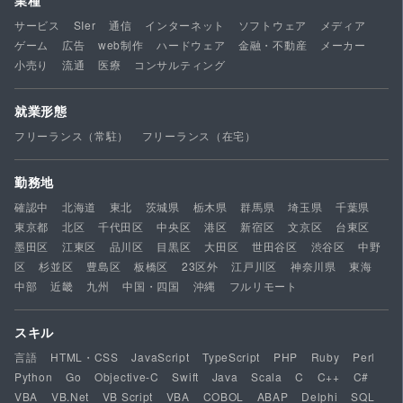
業種
サービス
SIer
通信
インターネット
ソフトウェア
メディア
ゲーム
広告
web制作
ハードウェア
金融・不動産
メーカー
小売り
流通
医療
コンサルティング
就業形態
フリーランス（常駐）
フリーランス（在宅）
勤務地
確認中
北海道
東北
茨城県
栃木県
群馬県
埼玉県
千葉県
東京都
北区
千代田区
中央区
港区
新宿区
文京区
台東区
墨田区
江東区
品川区
目黒区
大田区
世田谷区
渋谷区
中野
区
杉並区
豊島区
板橋区
23区外
江戸川区
神奈川県
東海
中部
近畿
九州
中国・四国
沖縄
フルリモート
スキル
言語
HTML・CSS
JavaScript
TypeScript
PHP
Ruby
Perl
Python
Go
Objective-C
Swift
Java
Scala
C
C++
C#
VBA
VB.Net
VB Script
VBA
COBOL
ABAP
Delphi
SQL