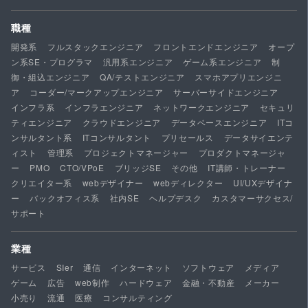
職種
開発系
フルスタックエンジニア
フロントエンドエンジニア
オープ
ン系SE・プログラマ
汎用系エンジニア
ゲーム系エンジニア
制
御・組込エンジニア
QA/テストエンジニア
スマホアプリエンジニ
ア
コーダー/マークアップエンジニア
サーバーサイドエンジニア
インフラ系
インフラエンジニア
ネットワークエンジニア
セキュリ
ティエンジニア
クラウドエンジニア
データベースエンジニア
ITコ
ンサルタント系
ITコンサルタント
プリセールス
データサイエンテ
ィスト
管理系
プロジェクトマネージャー
プロダクトマネージャ
ー
PMO
CTO/VPoE
ブリッジSE
その他
IT講師・トレーナー
クリエイター系
webデザイナー
webディレクター
UI/UXデザイナ
ー
バックオフィス系
社内SE
ヘルプデスク
カスタマーサクセス/
サポート
業種
サービス
SIer
通信
インターネット
ソフトウェア
メディア
ゲーム
広告
web制作
ハードウェア
金融・不動産
メーカー
小売り
流通
医療
コンサルティング