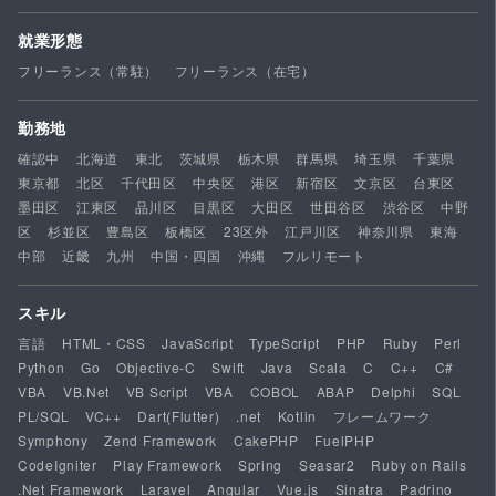
就業形態
フリーランス（常駐）
フリーランス（在宅）
勤務地
確認中
北海道
東北
茨城県
栃木県
群馬県
埼玉県
千葉県
東京都
北区
千代田区
中央区
港区
新宿区
文京区
台東区
墨田区
江東区
品川区
目黒区
大田区
世田谷区
渋谷区
中野
区
杉並区
豊島区
板橋区
23区外
江戸川区
神奈川県
東海
中部
近畿
九州
中国・四国
沖縄
フルリモート
スキル
言語
HTML・CSS
JavaScript
TypeScript
PHP
Ruby
Perl
Python
Go
Objective-C
Swift
Java
Scala
C
C++
C#
VBA
VB.Net
VB Script
VBA
COBOL
ABAP
Delphi
SQL
PL/SQL
VC++
Dart(Flutter)
.net
Kotlin
フレームワーク
Symphony
Zend Framework
CakePHP
FuelPHP
CodeIgniter
Play Framework
Spring
Seasar2
Ruby on Rails
.Net Framework
Laravel
Angular
Vue.js
Sinatra
Padrino