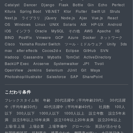
Catalyst
Dancer
Django
Flask
Bottle
Gin
Echo
Perfect
Kitura
Spring Boot
VB.NET
Ktor
Flutter
Swift UI
Struts
Next.js
ライブラリ
jQuery
Node.js
Ajax
Vue.js
React
OS
Windows
Linux
UNIX
Solaris
AIX
HP-UX
Android
iOS
インフラ
Oracle
MySQL
その他
AWS
Apache
IIS
BIND
PostFix
Vmware
GCP
Azure
Docker
ネットワーク
Cisco
Yamaha Router Switch
ツール・ミドルウェア
Unity
3ds
max
after effects
Cocos2d-x
Eclipse
GitHub
SVN
Hadoop
Cassandra
Mybatis
TomCat
ActiveDirectory
BackUP Exec
Arcserve
Systemwalker
JP1
Tivoli
OpenView
Jenkins
Selenium
JUnit
Git
Maya
Photoshop/illustrator
Salesforce
SAP
SharePoint
こだわり条件
フレックスタイム制
年齢
20代活躍中（平均年齢20代）
30代活躍
中（平均年齢30代）
40代活躍中（平均年齢40代）
社員数
100人
以下
300人以下
1000人以下
1000人以上
設立年数
設立5年未
満
設立5年以上10年未満
設立10年以上20年未満
設立20年以上
上場/非上場
上場企業
上場準備中
グローバル
英語が活かせる
外国籍相談可
福利厚生
残業少なめ
離職率が低い
土日祝日休み