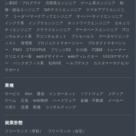
ン系SE・プログラマ
汎用系エンジニア
ゲーム系エンジニア
制
御・組込エンジニア
QA/テストエンジニア
スマホアプリエンジニ
ア
コーダー/マークアップエンジニア
サーバーサイドエンジニア
インフラ系
インフラエンジニア
ネットワークエンジニア
セキュリ
ティエンジニア
クラウドエンジニア
データベースエンジニア
ITコ
ンサルタント系
ITコンサルタント
プリセールス
データサイエンテ
ィスト
管理系
プロジェクトマネージャー
プロダクトマネージャ
ー
PMO
CTO/VPoE
ブリッジSE
その他
IT講師・トレーナー
クリエイター系
webデザイナー
webディレクター
UI/UXデザイナ
ー
バックオフィス系
社内SE
ヘルプデスク
カスタマーサクセス/
サポート
業種
サービス
SIer
通信
インターネット
ソフトウェア
メディア
ゲーム
広告
web制作
ハードウェア
金融・不動産
メーカー
小売り
流通
医療
コンサルティング
就業形態
フリーランス（常駐）
フリーランス（在宅）