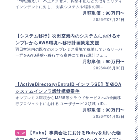
・情報漏えい、不正アクセス、内部不正などのセキュリティ
インシデントに対し、 対象システムや端末の調...
月額単価：90万円〜
2026年07月24日
【システム移行】羽田空港内のシステムにおけるオ
ンプレからAWS環境へ移行計画策定支援
羽田空港内の既存のオンプレミス環境で稼働しているサーバ
ー群をAWS基盤へ移行する案件にて移行設計フェ...
月額単価：90万円〜
2026年06月30日
【ActiveDirectory/EntraID インフラSE】某省OA
システムインフラ設計構築案件
オンプレミス環境からM365等クラウドサービスへの全面移
行プロジェクトにおける ユーザサービス領域（ID...
月額単価：90万円〜
2026年04月02日
【Ruby】事業会社におけるRubyを用いた物
NEW
流マッチングプラットフォームのバックエンドエン