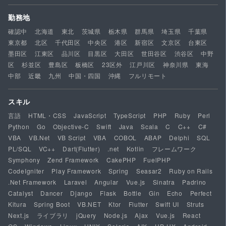
勤務地
確認中
北海道
東北
茨城県
栃木県
群馬県
埼玉県
千葉県
東京都
北区
千代田区
中央区
港区
新宿区
文京区
台東区
墨田区
江東区
品川区
目黒区
大田区
世田谷区
渋谷区
中野
区
杉並区
豊島区
板橋区
23区外
江戸川区
神奈川県
東海
中部
近畿
九州
中国・四国
沖縄
フルリモート
スキル
言語
HTML・CSS
JavaScript
TypeScript
PHP
Ruby
Perl
Python
Go
Objective-C
Swift
Java
Scala
C
C++
C#
VBA
VB.Net
VB Script
VBA
COBOL
ABAP
Delphi
SQL
PL/SQL
VC++
Dart(Flutter)
.net
Kotlin
フレームワーク
Symphony
Zend Framework
CakePHP
FuelPHP
CodeIgniter
Play Framework
Spring
Seasar2
Ruby on Rails
.Net Framework
Laravel
Angular
Vue.js
Sinatra
Padrino
Catalyst
Dancer
Django
Flask
Bottle
Gin
Echo
Perfect
Kitura
Spring Boot
VB.NET
Ktor
Flutter
Swift UI
Struts
Next.js
ライブラリ
jQuery
Node.js
Ajax
Vue.js
React