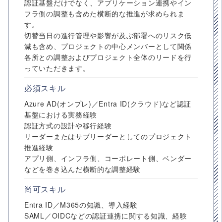
認証基盤だけでなく、アプリケーション連携やイン
フラ側の調整も含めた横断的な推進が求められま
す。
切替当日の進行管理や影響が及ぶ部署へのリスク低
減も含め、プロジェクトの中心メンバーとして関係
各所との調整およびプロジェクト全体のリードを行
っていただきます。
必須スキル
Azure AD(オンプレ)／Entra ID(クラウド)など認証
基盤における実務経験
認証方式の設計や移行経験
リーダーまたはサブリーダーとしてのプロジェクト
推進経験
アプリ側、インフラ側、コーポレート側、ベンダー
などを巻き込んだ横断的な調整経験
尚可スキル
Entra ID／M365の知識、導入経験
SAML／OIDCなどの認証連携に関する知識、経験