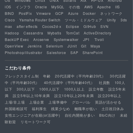
OS
Windows
Linux
UNIX
Solaris
AIX
HP-UX
Android
iOS
インフラ
Oracle
MySQL
その他
AWS
Apache
IIS
BIND
PostFix
Vmware
GCP
Azure
Docker
ネットワーク
Cisco
Yamaha Router Switch
ツール・ミドルウェア
Unity
3ds
max
after effects
Cocos2d-x
Eclipse
GitHub
SVN
Hadoop
Cassandra
Mybatis
TomCat
ActiveDirectory
BackUP Exec
Arcserve
Systemwalker
JP1
Tivoli
OpenView
Jenkins
Selenium
JUnit
Git
Maya
Photoshop/illustrator
Salesforce
SAP
SharePoint
こだわり条件
フレックスタイム制
年齢
20代活躍中（平均年齢20代）
30代活躍
中（平均年齢30代）
40代活躍中（平均年齢40代）
社員数
100人
以下
300人以下
1000人以下
1000人以上
設立年数
設立5年未
満
設立5年以上10年未満
設立10年以上20年未満
設立20年以上
上場/非上場
上場企業
上場準備中
グローバル
英語が活かせる
外国籍相談可
福利厚生
残業少なめ
離職率が低い
土日祝日休み
女性エンジニアが在籍(or活躍中)
自社内開発が多い
BtoC向け
未経
験歓迎
リモートワーク可