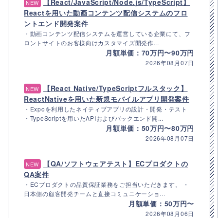
【React/JavaScript/Node.js/TypeScript】
NEW
Reactを用いた動画コンテンツ配信システムのフロ
ントエンド開発案件
・動画コンテンツ配信システムを運営している企業にて、フ
ロントサイトのお客様向けカスタマイズ開発作...
月額単価：70万円〜90万円
2026年08月07日
【React Native/TypeScriptフルスタック】
NEW
ReactNativeを用いた新規モバイルアプリ開発案件
・Expoを利用したネイティブアプリの設計・開発・テスト
・TypeScriptを用いたAPIおよびバックエンド開...
月額単価：50万円〜80万円
2026年08月07日
【QA/ソフトウェアテスト】ECプロダクトの
NEW
QA案件
・ECプロダクトの品質保証業務をご担当いただきます。 ・
日本側の顧客開発チームと直接コミュニケーショ...
月額単価：50万円〜
2026年08月06日