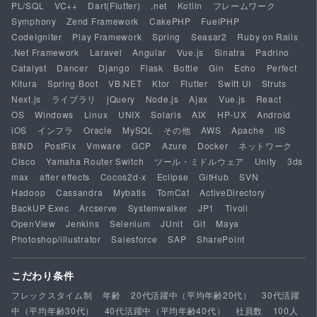
PL/SQL
VC++
Dart(Flutter)
.net
Kotlin
フレームワーク
Symphony
Zend Framework
CakePHP
FuelPHP
CodeIgniter
Play Framework
Spring
Seasar2
Ruby on Rails
.Net Framework
Laravel
Angular
Vue.js
Sinatra
Padrino
Catalyst
Dancer
Django
Flask
Bottle
Gin
Echo
Perfect
Kitura
Spring Boot
VB.NET
Ktor
Flutter
Swift UI
Struts
Next.js
ライブラリ
jQuery
Node.js
Ajax
Vue.js
React
OS
Windows
Linux
UNIX
Solaris
AIX
HP-UX
Android
iOS
インフラ
Oracle
MySQL
その他
AWS
Apache
IIS
BIND
PostFix
Vmware
GCP
Azure
Docker
ネットワーク
Cisco
Yamaha Router Switch
ツール・ミドルウェア
Unity
3ds
max
after effects
Cocos2d-x
Eclipse
GitHub
SVN
Hadoop
Cassandra
Mybatis
TomCat
ActiveDirectory
BackUP Exec
Arcserve
Systemwalker
JP1
Tivoli
OpenView
Jenkins
Selenium
JUnit
Git
Maya
Photoshop/illustrator
Salesforce
SAP
SharePoint
こだわり条件
フレックスタイム制
年齢
20代活躍中（平均年齢20代）
30代活躍
中（平均年齢30代）
40代活躍中（平均年齢40代）
社員数
100人