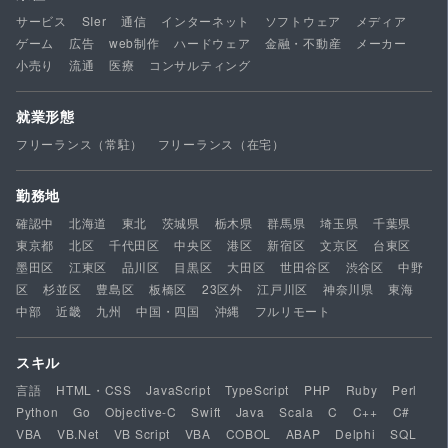
サービス
SIer
通信
インターネット
ソフトウェア
メディア
ゲーム
広告
web制作
ハードウェア
金融・不動産
メーカー
小売り
流通
医療
コンサルティング
就業形態
フリーランス（常駐）
フリーランス（在宅）
勤務地
確認中
北海道
東北
茨城県
栃木県
群馬県
埼玉県
千葉県
東京都
北区
千代田区
中央区
港区
新宿区
文京区
台東区
墨田区
江東区
品川区
目黒区
大田区
世田谷区
渋谷区
中野
区
杉並区
豊島区
板橋区
23区外
江戸川区
神奈川県
東海
中部
近畿
九州
中国・四国
沖縄
フルリモート
スキル
言語
HTML・CSS
JavaScript
TypeScript
PHP
Ruby
Perl
Python
Go
Objective-C
Swift
Java
Scala
C
C++
C#
VBA
VB.Net
VB Script
VBA
COBOL
ABAP
Delphi
SQL