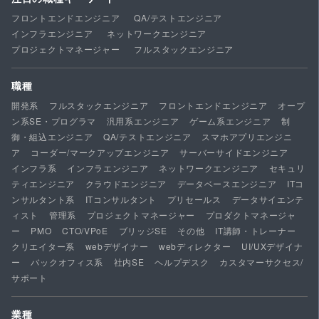
フロントエンドエンジニア
QA/テストエンジニア
インフラエンジニア
ネットワークエンジニア
プロジェクトマネージャー
フルスタックエンジニア
職種
開発系
フルスタックエンジニア
フロントエンドエンジニア
オープ
ン系SE・プログラマ
汎用系エンジニア
ゲーム系エンジニア
制
御・組込エンジニア
QA/テストエンジニア
スマホアプリエンジニ
ア
コーダー/マークアップエンジニア
サーバーサイドエンジニア
インフラ系
インフラエンジニア
ネットワークエンジニア
セキュリ
ティエンジニア
クラウドエンジニア
データベースエンジニア
ITコ
ンサルタント系
ITコンサルタント
プリセールス
データサイエンテ
ィスト
管理系
プロジェクトマネージャー
プロダクトマネージャ
ー
PMO
CTO/VPoE
ブリッジSE
その他
IT講師・トレーナー
クリエイター系
webデザイナー
webディレクター
UI/UXデザイナ
ー
バックオフィス系
社内SE
ヘルプデスク
カスタマーサクセス/
サポート
業種