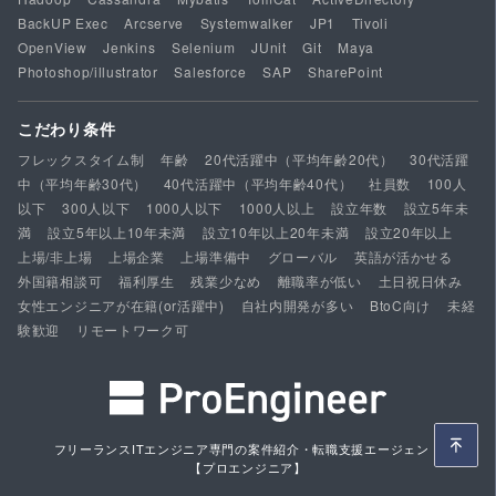
BackUP Exec
Arcserve
Systemwalker
JP1
Tivoli
OpenView
Jenkins
Selenium
JUnit
Git
Maya
Photoshop/illustrator
Salesforce
SAP
SharePoint
こだわり条件
フレックスタイム制
年齢
20代活躍中（平均年齢20代）
30代活躍
中（平均年齢30代）
40代活躍中（平均年齢40代）
社員数
100人
以下
300人以下
1000人以下
1000人以上
設立年数
設立5年未
満
設立5年以上10年未満
設立10年以上20年未満
設立20年以上
上場/非上場
上場企業
上場準備中
グローバル
英語が活かせる
外国籍相談可
福利厚生
残業少なめ
離職率が低い
土日祝日休み
女性エンジニアが在籍(or活躍中)
自社内開発が多い
BtoC向け
未経
験歓迎
リモートワーク可
フリーランスITエンジニア専門の案件紹介・転職支援エージェント
【プロエンジニア】