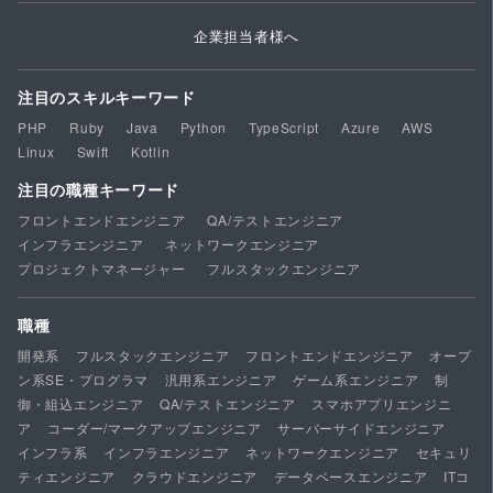
企業担当者様へ
注目のスキルキーワード
PHP
Ruby
Java
Python
TypeScript
Azure
AWS
Linux
Swift
Kotlin
注目の職種キーワード
フロントエンドエンジニア
QA/テストエンジニア
インフラエンジニア
ネットワークエンジニア
プロジェクトマネージャー
フルスタックエンジニア
職種
開発系
フルスタックエンジニア
フロントエンドエンジニア
オープ
ン系SE・プログラマ
汎用系エンジニア
ゲーム系エンジニア
制
御・組込エンジニア
QA/テストエンジニア
スマホアプリエンジニ
ア
コーダー/マークアップエンジニア
サーバーサイドエンジニア
インフラ系
インフラエンジニア
ネットワークエンジニア
セキュリ
ティエンジニア
クラウドエンジニア
データベースエンジニア
ITコ