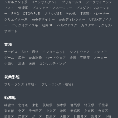
ンサルタント系
ITコンサルタント
プリセールス
データサイエンテ
ィスト
管理系
プロジェクトマネージャー
プロダクトマネージャ
ー
PMO
CTO/VPoE
ブリッジSE
その他
IT講師・トレーナー
クリエイター系
webデザイナー
webディレクター
UI/UXデザイナ
ー
バックオフィス系
社内SE
ヘルプデスク
カスタマーサクセス/
サポート
業種
サービス
SIer
通信
インターネット
ソフトウェア
メディア
ゲーム
広告
web制作
ハードウェア
金融・不動産
メーカー
小売り
流通
医療
コンサルティング
就業形態
フリーランス（常駐）
フリーランス（在宅）
勤務地
確認中
北海道
東北
茨城県
栃木県
群馬県
埼玉県
千葉県
東京都
北区
千代田区
中央区
港区
新宿区
文京区
台東区
墨田区
江東区
品川区
目黒区
大田区
世田谷区
渋谷区
中野