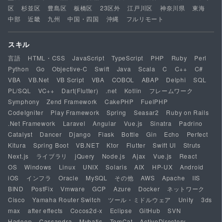
区
杉並区
豊島区
板橋区
23区外
江戸川区
神奈川県
東海
中部
近畿
九州
中国・四国
沖縄
フルリモート
スキル
言語
HTML・CSS
JavaScript
TypeScript
PHP
Ruby
Perl
Python
Go
Objective-C
Swift
Java
Scala
C
C++
C#
VBA
VB.Net
VB Script
VBA
COBOL
ABAP
Delphi
SQL
PL/SQL
VC++
Dart(Flutter)
.net
Kotlin
フレームワーク
Symphony
Zend Framework
CakePHP
FuelPHP
CodeIgniter
Play Framework
Spring
Seasar2
Ruby on Rails
.Net Framework
Laravel
Angular
Vue.js
Sinatra
Padrino
Catalyst
Dancer
Django
Flask
Bottle
Gin
Echo
Perfect
Kitura
Spring Boot
VB.NET
Ktor
Flutter
Swift UI
Struts
Next.js
ライブラリ
jQuery
Node.js
Ajax
Vue.js
React
OS
Windows
Linux
UNIX
Solaris
AIX
HP-UX
Android
iOS
インフラ
Oracle
MySQL
その他
AWS
Apache
IIS
BIND
PostFix
Vmware
GCP
Azure
Docker
ネットワーク
Cisco
Yamaha Router Switch
ツール・ミドルウェア
Unity
3ds
max
after effects
Cocos2d-x
Eclipse
GitHub
SVN
Hadoop
Cassandra
Mybatis
TomCat
ActiveDirectory