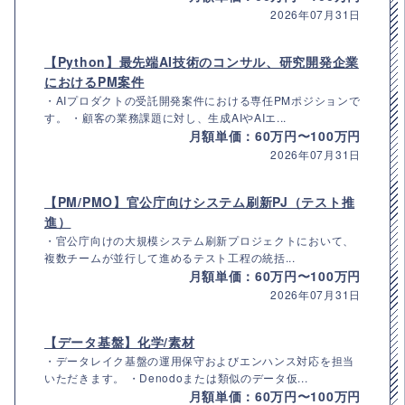
2026年07月31日
【Python】最先端AI技術のコンサル、研究開発企業
におけるPM案件
・AIプロダクトの受託開発案件における専任PMポジションで
す。 ・顧客の業務課題に対し、生成AIやAIエ...
月額単価：60万円〜100万円
2026年07月31日
【PM/PMO】官公庁向けシステム刷新PJ（テスト推
進）
・官公庁向けの大規模システム刷新プロジェクトにおいて、
複数チームが並行して進めるテスト工程の統括...
月額単価：60万円〜100万円
2026年07月31日
【データ基盤】化学/素材
・データレイク基盤の運用保守およびエンハンス対応を担当
いただきます。 ・Denodoまたは類似のデータ仮...
月額単価：60万円〜100万円