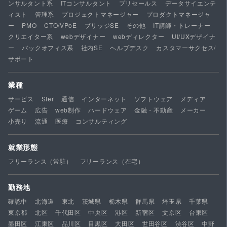
ンサルタント系
ITコンサルタント
プリセールス
データサイエンテ
ィスト
管理系
プロジェクトマネージャー
プロダクトマネージャ
ー
PMO
CTO/VPoE
ブリッジSE
その他
IT講師・トレーナー
クリエイター系
webデザイナー
webディレクター
UI/UXデザイナ
ー
バックオフィス系
社内SE
ヘルプデスク
カスタマーサクセス/
サポート
業種
サービス
SIer
通信
インターネット
ソフトウェア
メディア
ゲーム
広告
web制作
ハードウェア
金融・不動産
メーカー
小売り
流通
医療
コンサルティング
就業形態
フリーランス（常駐）
フリーランス（在宅）
勤務地
確認中
北海道
東北
茨城県
栃木県
群馬県
埼玉県
千葉県
東京都
北区
千代田区
中央区
港区
新宿区
文京区
台東区
墨田区
江東区
品川区
目黒区
大田区
世田谷区
渋谷区
中野