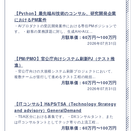
【Python】最先端AI技術のコンサル、研究開発企業
におけるPM案件
・AIプロダクトの受託開発案件における専任PMポジションで
す。 ・顧客の業務課題に対し、生成AIやAIエ...
月額単価：60万円〜100万円
2026年07月31日
【PM/PMO】官公庁向けシステム刷新PJ（テスト推
進）
・官公庁向けの大規模システム刷新プロジェクトにおいて、
複数チームが並行して進めるテスト工程の統括...
月額単価：60万円〜100万円
2026年07月31日
【ITコンサル】H&PS/TSA（Technology Strategy
and advisory）GeneralDemand
・TSA区分における募集です。 ・DXコンサルタント、また
はITコンサルタントとしてテック寄りの上流工程...
月額単価：60万円〜100万円