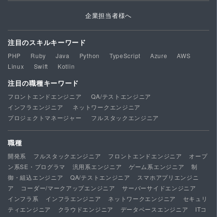
企業担当者様へ
注目のスキルキーワード
PHP
Ruby
Java
Python
TypeScript
Azure
AWS
Linux
Swift
Kotlin
注目の職種キーワード
フロントエンドエンジニア
QA/テストエンジニア
インフラエンジニア
ネットワークエンジニア
プロジェクトマネージャー
フルスタックエンジニア
職種
開発系
フルスタックエンジニア
フロントエンドエンジニア
オープ
ン系SE・プログラマ
汎用系エンジニア
ゲーム系エンジニア
制
御・組込エンジニア
QA/テストエンジニア
スマホアプリエンジニ
ア
コーダー/マークアップエンジニア
サーバーサイドエンジニア
インフラ系
インフラエンジニア
ネットワークエンジニア
セキュリ
ティエンジニア
クラウドエンジニア
データベースエンジニア
ITコ