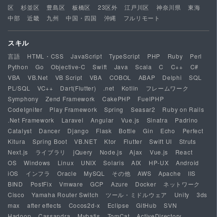
区
杉並区
豊島区
板橋区
23区外
江戸川区
神奈川県
東海
中部
近畿
九州
中国・四国
沖縄
フルリモート
スキル
言語
HTML・CSS
JavaScript
TypeScript
PHP
Ruby
Perl
Python
Go
Objective-C
Swift
Java
Scala
C
C++
C#
VBA
VB.Net
VB Script
VBA
COBOL
ABAP
Delphi
SQL
PL/SQL
VC++
Dart(Flutter)
.net
Kotlin
フレームワーク
Symphony
Zend Framework
CakePHP
FuelPHP
CodeIgniter
Play Framework
Spring
Seasar2
Ruby on Rails
.Net Framework
Laravel
Angular
Vue.js
Sinatra
Padrino
Catalyst
Dancer
Django
Flask
Bottle
Gin
Echo
Perfect
Kitura
Spring Boot
VB.NET
Ktor
Flutter
Swift UI
Struts
Next.js
ライブラリ
jQuery
Node.js
Ajax
Vue.js
React
OS
Windows
Linux
UNIX
Solaris
AIX
HP-UX
Android
iOS
インフラ
Oracle
MySQL
その他
AWS
Apache
IIS
BIND
PostFix
Vmware
GCP
Azure
Docker
ネットワーク
Cisco
Yamaha Router Switch
ツール・ミドルウェア
Unity
3ds
max
after effects
Cocos2d-x
Eclipse
GitHub
SVN
Hadoop
Cassandra
Mybatis
TomCat
ActiveDirectory