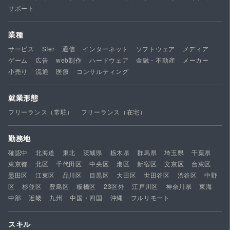
サポート
業種
サービス
SIer
通信
インターネット
ソフトウェア
メディア
ゲーム
広告
web制作
ハードウェア
金融・不動産
メーカー
小売り
流通
医療
コンサルティング
就業形態
フリーランス（常駐）
フリーランス（在宅）
勤務地
確認中
北海道
東北
茨城県
栃木県
群馬県
埼玉県
千葉県
東京都
北区
千代田区
中央区
港区
新宿区
文京区
台東区
墨田区
江東区
品川区
目黒区
大田区
世田谷区
渋谷区
中野
区
杉並区
豊島区
板橋区
23区外
江戸川区
神奈川県
東海
中部
近畿
九州
中国・四国
沖縄
フルリモート
スキル