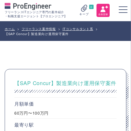
0
フリーランスITエンジニア専門の案件紹介
キープ
・転職支援エージェント【プロエンジニア】
ホーム
>
フリーランス案件情報
>
ITコンサルタント系
>
【SAP Concur】製造業向け運用保守案件
【SAP Concur】製造業向け運用保守案件
月額単価
60万円〜100万円
最寄り駅