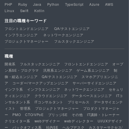
PHP
Ruby
Java
Python
TypeScript
Azure
AWS
Linux
Swift
Kotlin
注目の職種キーワード
フロントエンドエンジニア
QA/テストエンジニア
インフラエンジニア
ネットワークエンジニア
プロジェクトマネージャー
フルスタックエンジニア
職種
開発系
フルスタックエンジニア
フロントエンドエンジニア
オープ
ン系SE・プログラマ
汎用系エンジニア
ゲーム系エンジニア
制
御・組込エンジニア
QA/テストエンジニア
スマホアプリエンジニ
ア
コーダー/マークアップエンジニア
サーバーサイドエンジニア
インフラ系
インフラエンジニア
ネットワークエンジニア
セキュリ
ティエンジニア
クラウドエンジニア
データベースエンジニア
ITコ
ンサルタント系
ITコンサルタント
プリセールス
データサイエンテ
ィスト
管理系
プロジェクトマネージャー
プロダクトマネージャ
ー
PMO
CTO/VPoE
ブリッジSE
その他
IT講師・トレーナー
クリエイター系
webデザイナー
webディレクター
UI/UXデザイナ
ー
バックオフィス系
社内SE
ヘルプデスク
カスタマーサクセス/