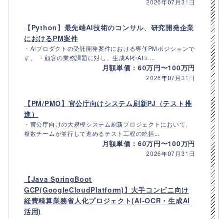
2026年07月31日
【Python】最先端AI技術のコンサル、研究開発企業
におけるPM案件
・AIプロダクトの受託開発案件における専任PMポジションで
す。 ・顧客の業務課題に対し、生成AIやAIエ...
月額単価：60万円〜100万円
2026年07月31日
【PM/PMO】官公庁向けシステム刷新PJ（テスト推
進）
・官公庁向けの大規模システム刷新プロジェクトにおいて、
複数チームが並行して進めるテスト工程の統括...
月額単価：60万円〜100万円
2026年07月31日
【Java SpringBoot
GCP(GoogleCloudPlatform)】大手コンビニ向け
経費精算業務省人化プロジェクト(AI-OCR・生成AI
活用)