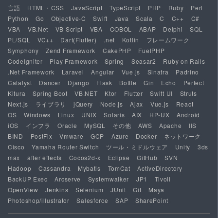
言語
HTML・CSS
JavaScript
TypeScript
PHP
Ruby
Perl
Python
Go
Objective-C
Swift
Java
Scala
C
C++
C#
VBA
VB.Net
VB Script
VBA
COBOL
ABAP
Delphi
SQL
PL/SQL
VC++
Dart(Flutter)
.net
Kotlin
フレームワーク
Symphony
Zend Framework
CakePHP
FuelPHP
CodeIgniter
Play Framework
Spring
Seasar2
Ruby on Rails
.Net Framework
Laravel
Angular
Vue.js
Sinatra
Padrino
Catalyst
Dancer
Django
Flask
Bottle
Gin
Echo
Perfect
Kitura
Spring Boot
VB.NET
Ktor
Flutter
Swift UI
Struts
Next.js
ライブラリ
jQuery
Node.js
Ajax
Vue.js
React
OS
Windows
Linux
UNIX
Solaris
AIX
HP-UX
Android
iOS
インフラ
Oracle
MySQL
その他
AWS
Apache
IIS
BIND
PostFix
Vmware
GCP
Azure
Docker
ネットワーク
Cisco
Yamaha Router Switch
ツール・ミドルウェア
Unity
3ds
max
after effects
Cocos2d-x
Eclipse
GitHub
SVN
Hadoop
Cassandra
Mybatis
TomCat
ActiveDirectory
BackUP Exec
Arcserve
Systemwalker
JP1
Tivoli
OpenView
Jenkins
Selenium
JUnit
Git
Maya
Photoshop/illustrator
Salesforce
SAP
SharePoint