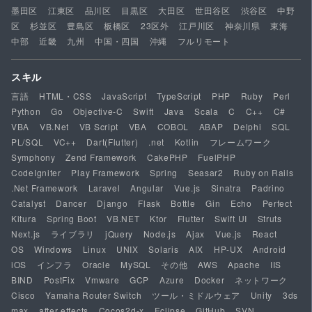
墨田区
江東区
品川区
目黒区
大田区
世田谷区
渋谷区
中野
区
杉並区
豊島区
板橋区
23区外
江戸川区
神奈川県
東海
中部
近畿
九州
中国・四国
沖縄
フルリモート
スキル
言語
HTML・CSS
JavaScript
TypeScript
PHP
Ruby
Perl
Python
Go
Objective-C
Swift
Java
Scala
C
C++
C#
VBA
VB.Net
VB Script
VBA
COBOL
ABAP
Delphi
SQL
PL/SQL
VC++
Dart(Flutter)
.net
Kotlin
フレームワーク
Symphony
Zend Framework
CakePHP
FuelPHP
CodeIgniter
Play Framework
Spring
Seasar2
Ruby on Rails
.Net Framework
Laravel
Angular
Vue.js
Sinatra
Padrino
Catalyst
Dancer
Django
Flask
Bottle
Gin
Echo
Perfect
Kitura
Spring Boot
VB.NET
Ktor
Flutter
Swift UI
Struts
Next.js
ライブラリ
jQuery
Node.js
Ajax
Vue.js
React
OS
Windows
Linux
UNIX
Solaris
AIX
HP-UX
Android
iOS
インフラ
Oracle
MySQL
その他
AWS
Apache
IIS
BIND
PostFix
Vmware
GCP
Azure
Docker
ネットワーク
Cisco
Yamaha Router Switch
ツール・ミドルウェア
Unity
3ds
max
after effects
Cocos2d-x
Eclipse
GitHub
SVN