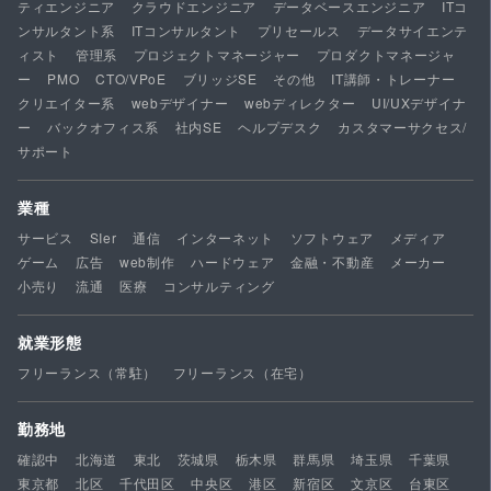
ティエンジニア
クラウドエンジニア
データベースエンジニア
ITコ
ンサルタント系
ITコンサルタント
プリセールス
データサイエンテ
ィスト
管理系
プロジェクトマネージャー
プロダクトマネージャ
ー
PMO
CTO/VPoE
ブリッジSE
その他
IT講師・トレーナー
クリエイター系
webデザイナー
webディレクター
UI/UXデザイナ
ー
バックオフィス系
社内SE
ヘルプデスク
カスタマーサクセス/
サポート
業種
サービス
SIer
通信
インターネット
ソフトウェア
メディア
ゲーム
広告
web制作
ハードウェア
金融・不動産
メーカー
小売り
流通
医療
コンサルティング
就業形態
フリーランス（常駐）
フリーランス（在宅）
勤務地
確認中
北海道
東北
茨城県
栃木県
群馬県
埼玉県
千葉県
東京都
北区
千代田区
中央区
港区
新宿区
文京区
台東区