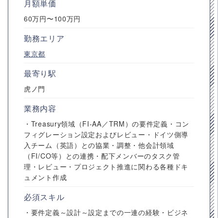
月額単価
60万円〜100万円
勤務エリア
東京都
最寄り駅
虎ノ門
業務内容
・Treasury領域（FI-AA／TRM）の要件定義・コン
フィグレーション設定およびレビュー・ドイツ側導
入チーム（英語）との協業・調整・他会計領域
（FI/CO等）との連携・配下メンバーのタスク管
理・レビュー・プロジェクト推進に関わる各種ドキ
ュメント作成
必須スキル
・要件定義～設計～設定までの一連の経験・ビジネ