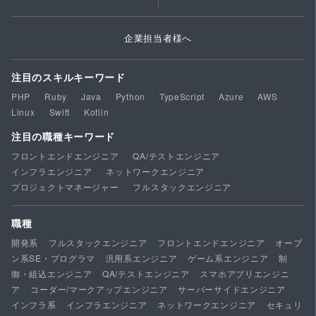
企業担当者様へ
注目のスキルキーワード
PHP
Ruby
Java
Python
TypeScript
Azure
AWS
Linux
Swift
Kotlin
注目の職種キーワード
フロントエンドエンジニア
QA/テストエンジニア
インフラエンジニア
ネットワークエンジニア
プロジェクトマネージャー
フルスタックエンジニア
職種
開発系
フルスタックエンジニア
フロントエンドエンジニア
オープ
ン系SE・プログラマ
汎用系エンジニア
ゲーム系エンジニア
制
御・組込エンジニア
QA/テストエンジニア
スマホアプリエンジニ
ア
コーダー/マークアップエンジニア
サーバーサイドエンジニア
インフラ系
インフラエンジニア
ネットワークエンジニア
セキュリ