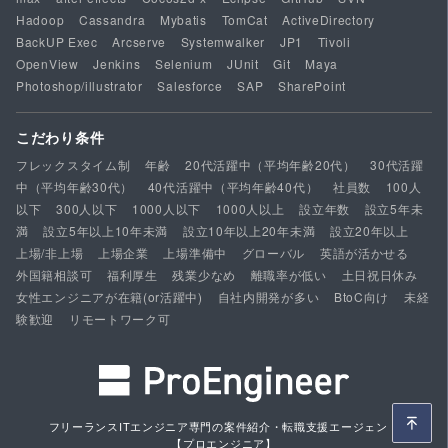
Hadoop
Cassandra
Mybatis
TomCat
ActiveDirectory
BackUP Exec
Arcserve
Systemwalker
JP1
Tivoli
OpenView
Jenkins
Selenium
JUnit
Git
Maya
Photoshop/illustrator
Salesforce
SAP
SharePoint
こだわり条件
フレックスタイム制
年齢
20代活躍中（平均年齢20代）
30代活躍
中（平均年齢30代）
40代活躍中（平均年齢40代）
社員数
100人
以下
300人以下
1000人以下
1000人以上
設立年数
設立5年未
満
設立5年以上10年未満
設立10年以上20年未満
設立20年以上
上場/非上場
上場企業
上場準備中
グローバル
英語が活かせる
外国籍相談可
福利厚生
残業少なめ
離職率が低い
土日祝日休み
女性エンジニアが在籍(or活躍中)
自社内開発が多い
BtoC向け
未経
験歓迎
リモートワーク可
フリーランスITエンジニア専門の案件紹介・転職支援エージェント
【プロエンジニア】