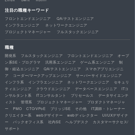
注目の職種キーワード
フロントエンドエンジニア
QA/テストエンジニア
インフラエンジニア
ネットワークエンジニア
プロジェクトマネージャー
フルスタックエンジニア
職種
開発系
フルスタックエンジニア
フロントエンドエンジニア
オープ
ン系SE・プログラマ
汎用系エンジニア
ゲーム系エンジニア
制
御・組込エンジニア
QA/テストエンジニア
スマホアプリエンジニ
ア
コーダー/マークアップエンジニア
サーバーサイドエンジニア
インフラ系
インフラエンジニア
ネットワークエンジニア
セキュリ
ティエンジニア
クラウドエンジニア
データベースエンジニア
ITコ
ンサルタント系
ITコンサルタント
プリセールス
データサイエンテ
ィスト
管理系
プロジェクトマネージャー
プロダクトマネージャ
ー
PMO
CTO/VPoE
ブリッジSE
その他
IT講師・トレーナー
クリエイター系
webデザイナー
webディレクター
UI/UXデザイナ
ー
バックオフィス系
社内SE
ヘルプデスク
カスタマーサクセス/
サポート