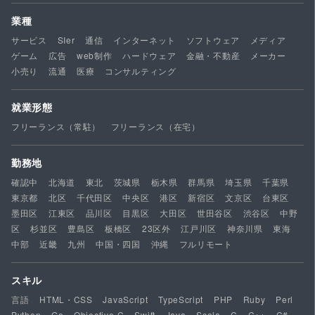
業種
サービス
SIer
通信
インターネット
ソフトウェア
メディア
ゲーム
広告
web制作
ハードウェア
金融・不動産
メーカー
小売り
流通
医療
コンサルティング
就業形態
フリーランス（常駐）
フリーランス（在宅）
勤務地
確認中
北海道
東北
茨城県
栃木県
群馬県
埼玉県
千葉県
東京都
北区
千代田区
中央区
港区
新宿区
文京区
台東区
墨田区
江東区
品川区
目黒区
大田区
世田谷区
渋谷区
中野
区
杉並区
豊島区
板橋区
23区外
江戸川区
神奈川県
東海
中部
近畿
九州
中国・四国
沖縄
フルリモート
スキル
言語
HTML・CSS
JavaScript
TypeScript
PHP
Ruby
Perl
Python
Go
Objective-C
Swift
Java
Scala
C
C++
C#