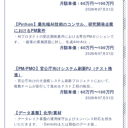
月額単価：60万円〜100万円
2026年07月31日
【Python】最先端AI技術のコンサル、研究開発企業
におけるPM案件
・AIプロダクトの受託開発案件における専任PMポジションで
す。 ・顧客の業務課題に対し、生成AIやAIエ...
月額単価：60万円〜100万円
2026年07月31日
【PM/PMO】官公庁向けシステム刷新PJ（テスト推
進）
・官公庁向けの大規模システム刷新プロジェクトにおいて、
複数チームが並行して進めるテスト工程の統括...
月額単価：60万円〜100万円
2026年07月31日
【データ基盤】化学/素材
・データレイク基盤の運用保守およびエンハンス対応を担当
いただきます。 ・Denodoまたは類似のデータ仮...