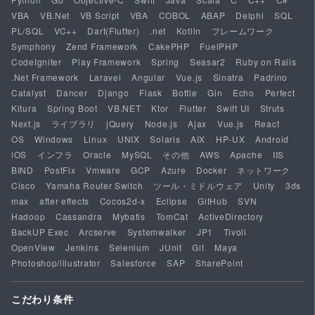
VBA
VB.Net
VB Script
VBA
COBOL
ABAP
Delphi
SQL
PL/SQL
VC++
Dart(Flutter)
.net
Kotlin
フレームワーク
Symphony
Zend Framework
CakePHP
FuelPHP
CodeIgniter
Play Framework
Spring
Seasar2
Ruby on Rails
.Net Framework
Laravel
Angular
Vue.js
Sinatra
Padrino
Catalyst
Dancer
Django
Flask
Bottle
Gin
Echo
Perfect
Kitura
Spring Boot
VB.NET
Ktor
Flutter
Swift UI
Struts
Next.js
ライブラリ
jQuery
Node.js
Ajax
Vue.js
React
OS
Windows
Linux
UNIX
Solaris
AIX
HP-UX
Android
iOS
インフラ
Oracle
MySQL
その他
AWS
Apache
IIS
BIND
PostFix
Vmware
GCP
Azure
Docker
ネットワーク
Cisco
Yamaha Router Switch
ツール・ミドルウェア
Unity
3ds
max
after effects
Cocos2d-x
Eclipse
GitHub
SVN
Hadoop
Cassandra
Mybatis
TomCat
ActiveDirectory
BackUP Exec
Arcserve
Systemwalker
JP1
Tivoli
OpenView
Jenkins
Selenium
JUnit
Git
Maya
Photoshop/illustrator
Salesforce
SAP
SharePoint
こだわり条件